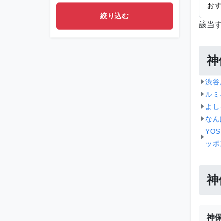
お
該当
神
渋谷
ルミ
よし
なん
YOS
ッポ
神
神