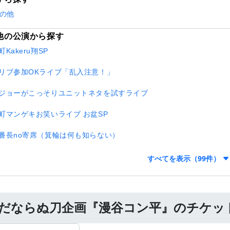
の他
他の公演から探す
Kakeru翔SP
リブ参加OKライブ「乱入注意！」
ジョーがこっそりユニットネタを試すライブ
町マンゲキお笑いライブ お盆SP
番長no寄席（箕輪は何も知らない）
すべてを表示（99件）
だならぬ刀企画『漫谷コン平』のチケッ