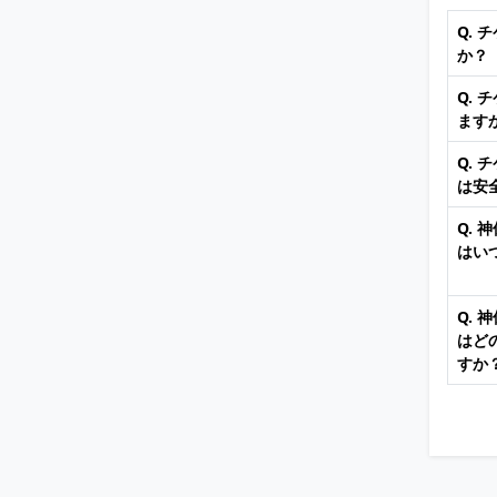
Q.
か？
Q.
ます
Q.
は安
Q.
はい
Q.
はど
すか