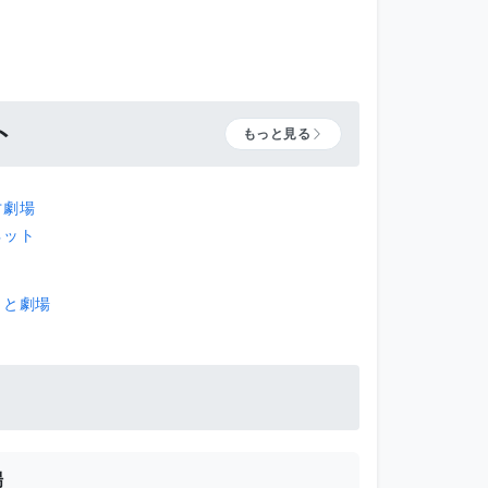
ト
もっと見る
才劇場
ネット
もと劇場
場