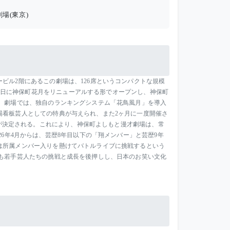
場(東京)
ビル2階にあるこの劇場は、126席というコンパクトな規模
月29日に神保町花月をリニューアルする形でオープンし、神保町
 劇場では、独自のランキングシステム「花鳥風月」を導入
場看板芸人としての特典が与えられ、また2ヶ月に一度開催さ
座が決定される。これにより、神保町よしもと漫才劇場は、常
6年4月からは、芸歴8年目以下の「翔メンバー」と芸歴9年
は所属メンバー入りを懸けてバトルライブに挑戦するという
も若手芸人たちの挑戦と成長を後押しし、日本のお笑い文化