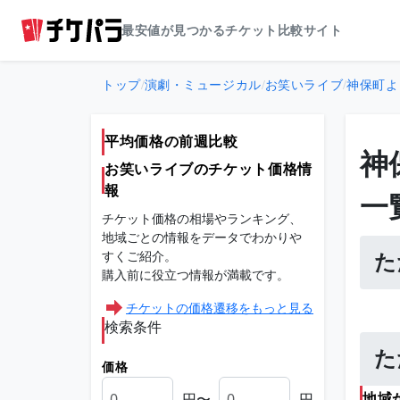
最安値が見つかるチケット比較サイト
トップ
/
演劇・ミュージカル
/
お笑いライブ
/
神保町よ
平均価格の前週比較
神
お笑いライブのチケット価格情
報
一
チケット価格の相場やランキング、
地域ごとの情報をデータでわかりや
すくご紹介。
た
購入前に役立つ情報が満載です。
チケットの価格遷移をもっと見る
検索条件
た
価格
円〜
円
地域