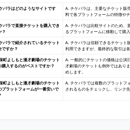
 チケパラはどのようなサイトです
A. チケパラは、主要なチケット
料で各プラットフォームの特徴や
 チケパラで直接チケットを購入でき
A. チケパラは比較サイトのため
か？
るプラットフォームに移動して購
 チケパラで紹介されているチケット
A. チケパラは信頼できるチケッ
全ですか？
利用できますが、最終的な取引は
 神保町よしもと漫才劇場のチケット
A. 一般的にチケットの価格は公
つ購入するのがベストですか？
才劇場のチケットも例外ではあり
めします。
 神保町よしもと漫才劇場のチケット
A. チケパラでは複数のプラット
のプラットフォームが一番安いで
されるものをチェックし、リンク
？