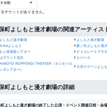
すすめ順
するチケットがありません。
保町よしもと漫才劇場の関連アーティス
よしもと漫才劇場
よしもと漫才劇場
ネtheよしもと
森ノ宮よしもと漫
もと道頓堀シアター
チョコレートプラ
ばグランド花月
エバース
HIMOTO ROPPONGI THEATER（ヨシモトロ
大宮ラクーンよし
ンギシアター）
保町よしもと漫才劇場の詳細
保町よしもと漫才劇場の終了した公演・イベント開催日程・会