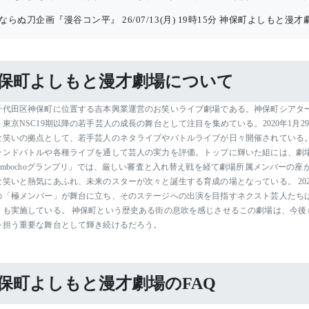
ならぬ刀企画『漫谷コン平』
26/07/13(月) 19時15分
神保町よしもと漫才劇
保町よしもと漫才劇場について
千代田区神保町に位置する吉本興業運営のお笑いライブ劇場である。神保町シアター
東京NSC19期以降の若手芸人の成長の舞台として注目を集めている。2020年1
な笑いの拠点として、若手芸人のネタライブやバトルライブが日々開催されている。
ランドバトルや各種ライブを通して芸人の実力を評価。トップに輝いた組には、劇
Jimbochoグランプリ」では、厳しい審査と入れ替え戦を経て劇場所属メンバーの
な笑いと熱気にあふれ、未来のスターが次々と誕生する育成の場となっている。 202
の「極メンバー」が舞台に立ち、そのステージへの出演を目指すネクスト芸人たち
トも実施している。 神保町という歴史ある街の息吹を感じさせるこの劇場は、今後
を担う重要な舞台として輝き続けるだろう。
保町よしもと漫才劇場のFAQ