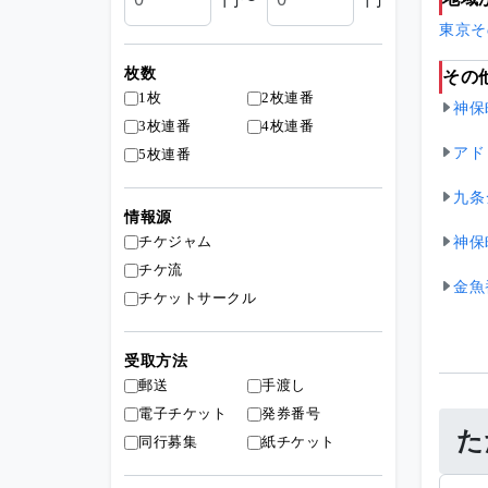
東京
そ
枚数
その
1枚
2枚連番
神保町
3枚連番
4枚連番
アド
5枚連番
九条
情報源
チケジャム
神保
チケ流
金魚
チケットサークル
受取方法
郵送
手渡し
電子チケット
発券番号
た
同行募集
紙チケット