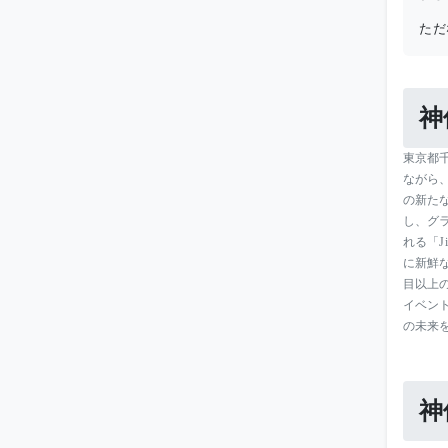
ただ
神
東京都
ながら、
の新た
し、グ
れる「
に新鮮
目以上
イベン
の未来
神