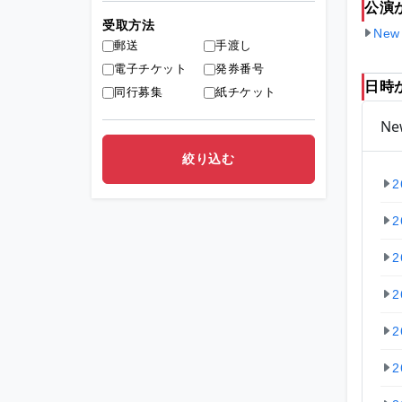
公演
受取方法
New
郵送
手渡し
電子チケット
発券番号
日時
同行募集
紙チケット
Ne
2
2
2
2
2
2