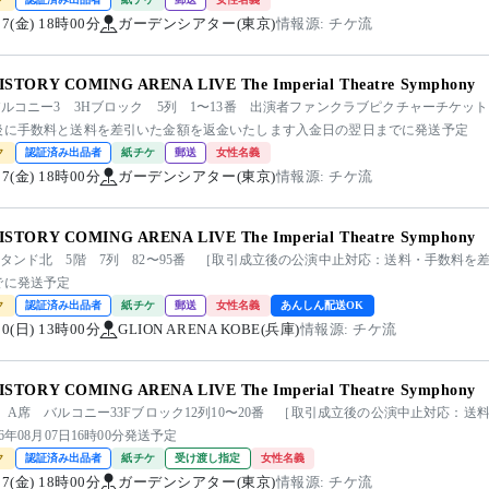
/07(金) 18時00分
ガーデンシアター(東京)
情報源: チケ流
ISTORY COMING ARENA LIVE The Imperial Theatre Symphony
バルコニー3 3Hブロック 5列 1〜13番 出演者ファンクラブピクチャーチケッ
後に手数料と送料を差引いた金額を返金いたします入金日の翌日までに発送予定
ク
認証済み出品者
紙チケ
郵送
女性名義
/07(金) 18時00分
ガーデンシアター(東京)
情報源: チケ流
ISTORY COMING ARENA LIVE The Imperial Theatre Symphony
スタンド北 5階 7列 82〜95番 ［取引成立後の公演中止対応：送料・手数料を
でに発送予定
ク
認証済み出品者
紙チケ
郵送
女性名義
あんしん配送OK
/30(日) 13時00分
GLION ARENA KOBE(兵庫)
情報源: チケ流
ISTORY COMING ARENA LIVE The Imperial Theatre Symphony
 A席 バルコニー33Fブロック12列10〜20番 ［取引成立後の公演中止対応：
26年08月07日16時00分発送予定
ク
認証済み出品者
紙チケ
受け渡し指定
女性名義
/07(金) 18時00分
ガーデンシアター(東京)
情報源: チケ流