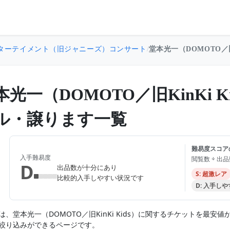
ターテイメント（旧ジャニーズ）コンサート
/
堂本光一（DOMOTO／旧K
本光一（DOMOTO／旧KinKi 
ル・譲ります一覧
難易度スコア
入手難易度
閲覧数 ÷ 出
D
出品数が十分にあり
S: 超激レア
比較的入手しやすい状況です
D: 入手し
は、堂本光一（DOMOTO／旧KinKi Kids）に関するチケットを最
絞り込みができるページです。