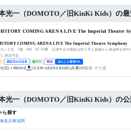
本光一（DOMOTO／旧KinKi Kids）
HISTORY COMING ARENA LIVE The Imperial Theat
ISTORY COMING ARENA LIVE The Imperial Theatre Symphony
スタンド北 5階 8列 82~95番 公演中止の場合は売り手入金額から送金料を差
でに発送予定
ク
認証済み出品者
紙チケ
郵送
あんしん配送OK
/30(日) 13時00分
GLION ARENA KOBE(兵庫)
情報源: チケ流
本光一（DOMOTO／旧KinKi Kids）の
から探す
海道
兵庫
福岡