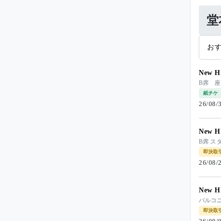
堂
お
New H
B席 
紙チケ
26/08
New H
B席 ス
即決取
26/08
New H
バルコ
即決取