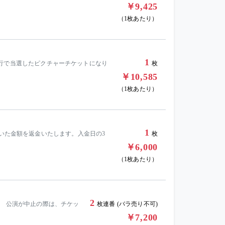
￥9,425
（1枚あたり）
1
ラブ先行で当選したピクチャーチケットになり
枚
￥10,585
（1枚あたり）
1
引いた金額を返金いたします。入金日の3
枚
￥6,000
（1枚あたり）
2
ト 公演が中止の際は、チケッ
枚連番 (バラ売り不可)
￥7,200