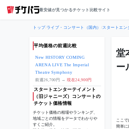
最安値が見つかるチケット比較サイト
トップ
/
ライブ・コンサート（国内）
/
スタートエン
平均価格の前週比較
堂
New HISTORY COMING
ー
ARENA LIVE The Imperial
Theatre Symphony
前週26,700円 →
現在24,900円
スタートエンターテイメント
（旧ジャニーズ）コンサートの
チケット価格情報
チケット価格の相場やランキング、
地域ごとの情報をデータでわかりや
ここで
すくご紹介。
簡単に