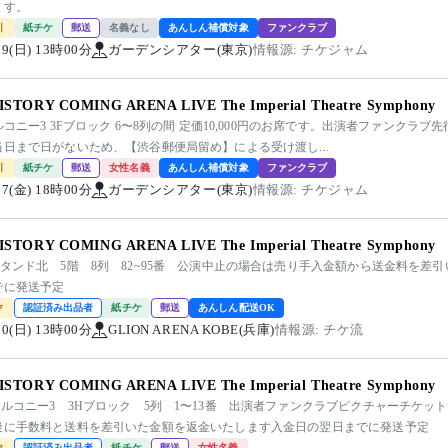
ます。
引
紙チケ
郵送
名義なし
あんしん補償対象
ファンクラブ
/09(日) 13時00分
ガーデンシアター(東京)
情報源: チケジャム
ISTORY COMING ARENA LIVE The Imperial Theatre Symphony
ルコニー3 3Fブロック 6〜8列の間 定価10,000円のお席です。出演者ファンク
当日まで日がないため、【渋谷郵便局留め】による受け渡し...
引
紙チケ
郵送
女性名義
あんしん補償対象
ファンクラブ
/07(金) 18時00分
ガーデンシアター(東京)
情報源: チケジャム
ISTORY COMING ARENA LIVE The Imperial Theatre Symphony
スタンド北 5階 8列 82~95番 公演中止の場合は売り手入金額から送金料を差
でに発送予定
ク
認証済み出品者
紙チケ
郵送
あんしん配送OK
/30(日) 13時00分
GLION ARENA KOBE(兵庫)
情報源: チケ流
ISTORY COMING ARENA LIVE The Imperial Theatre Symphony
バルコニー3 3Hブロック 5列 1〜13番 出演者ファンクラブピクチャーチケッ
後に手数料と送料を差引いた金額を返金いたします入金日の翌日までに発送予定
ク
認証済み出品者
紙チケ
郵送
女性名義