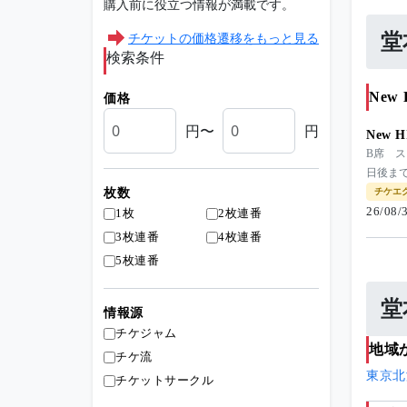
購入前に役立つ情報が満載です。
チケットの価格遷移をもっと見る
堂
検索条件
New 
価格
円〜
円
New H
B席 
日後ま
枚数
チケエ
26/08
1枚
2枚連番
3枚連番
4枚連番
5枚連番
堂
情報源
チケジャム
地域
チケ流
東京
北
チケットサークル