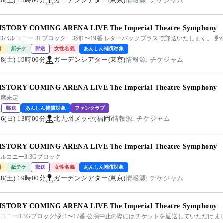
/08(土) 13時00分
ガーデンシアター(東京)
情報源: チケジャム
ISTORY COMING ARENA LIVE The Imperial Theatre Symphony
3バルコニー 3Fブロック 3列1〜19番 レターパックプラスで郵送いたします。 
引
紙チケ
郵送
女性名義
あんしん補償対象
/08(土) 19時00分
ガーデンシアター(東京)
情報源: チケジャム
ISTORY COMING ARENA LIVE The Imperial Theatre Symphony
座席未定
郵送
あんしん補償対象
ファンクラブ
/06(日) 13時00分
北九州メッセ(福岡)
情報源: チケジャム
ISTORY COMING ARENA LIVE The Imperial Theatre Symphony
ルコニー3 3Gブロック
引
紙チケ
郵送
女性名義
あんしん補償対象
/08(土) 19時00分
ガーデンシアター(東京)
情報源: チケジャム
ISTORY COMING ARENA LIVE The Imperial Theatre Symphony
コニー3 3Gブロック5列1〜17番 公演中止の際にはチケットを返送していただけ