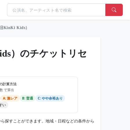
inKi Kids）
Kids）のチケットリセ
の計算方法
品数 で算出
A: 激レア
B: 普通
C: やや余裕あり
やすい
安値から探すことができます。地域・日程などの条件から