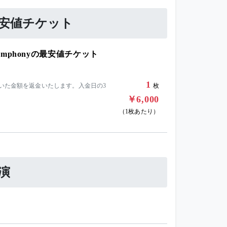
の最安値チケット
re Symphonyの最安値チケット
1
引いた金額を返金いたします。入金日の3
枚
￥6,000
（1枚あたり）
公演