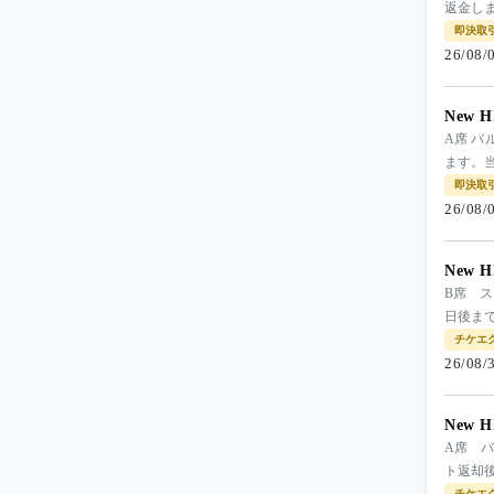
返金し
即決取
26/08
New H
A席 バ
ます。
即決取
26/08
New H
B席 
日後ま
チケエ
26/08
New H
A席 
ト返却
チケエ