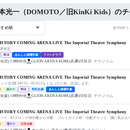
本光一（DOMOTO／旧KinKi Kids）
すすめ順
全701件 1 
ISTORY COMING ARENA LIVE The Imperial Theatre Symphony
座席未定
郵送
あんしん補償対象
ファンクラブ
/30(日) 13時00分
GLION ARENA KOBE(兵庫)
情報源: チケジャム
ISTORY COMING ARENA LIVE The Imperial Theatre Symphony
タンド北5階 6列 53～60 行けなくなったため、出品します。
引
紙チケ
郵送
男性名義
あんしん補償対象
/28(金) 18時00分
GLION ARENA KOBE(兵庫)
情報源: チケジャム
ISTORY COMING ARENA LIVE The Imperial Theatre Symphony
ニー3 3Dブロック8列5番から10番 プレイガイド枠 分配チケット 隣に私が入
引
電チケ
女性名義