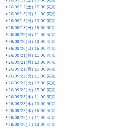
26/09/12(土) 13:00 東京
26/09/12(土) 15:00 東京
26/09/13(日) 11:00 東京
26/09/13(日) 13:00 東京
26/09/13(日) 15:00 東京
26/09/20(日) 11:00 東京
26/09/20(日) 13:00 東京
26/09/20(日) 15:00 東京
26/09/21(月) 11:00 東京
26/09/21(月) 13:00 東京
26/09/21(月) 15:00 東京
26/09/22(火) 11:00 東京
26/09/22(火) 13:00 東京
26/09/22(火) 15:00 東京
26/09/23(水) 11:00 東京
26/09/23(水) 13:00 東京
26/09/23(水) 15:00 東京
26/09/26(土) 11:00 東京
26/09/26(土) 13:00 東京