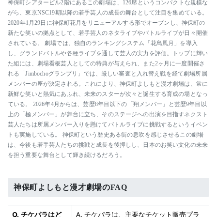
神保町シアタービル2階にあるこの劇場は、126席というコンパクトな規模な
がら、東京NSC19期以降の若手芸人の成長の舞台として注目を集めている。
2020年1月29日に神保町花月をリニューアルする形でオープンし、神保町の
新たな笑いの拠点として、若手芸人のネタライブやバトルライブが日々開催
されている。 劇場では、独自のランキングシステム「花鳥風月」を導入
し、グランドバトルや各種ライブを通して芸人の実力を評価。トップに輝い
た組には、劇場看板芸人としての特典が与えられ、また2ヶ月に一度開催さ
れる「Jimbochoグランプリ」では、厳しい審査と入れ替え戦を経て劇場所属
メンバーの座が決定される。これにより、神保町よしもと漫才劇場は、常に
新鮮な笑いと熱気にあふれ、未来のスターが次々と誕生する育成の場となっ
ている。 2026年4月からは、芸歴8年目以下の「翔メンバー」と芸歴9年目以
上の「極メンバー」が舞台に立ち、そのステージへの出演を目指すネクスト
芸人たちは所属メンバー入りを懸けてバトルライブに挑戦するというイベン
トも実施している。 神保町という歴史ある街の息吹を感じさせるこの劇場
は、今後も若手芸人たちの挑戦と成長を後押しし、日本のお笑い文化の未来
を担う重要な舞台として輝き続けるだろう。
神保町よしもと漫才劇場のFAQ
Q. チケパラはど
A. チケパラは、主要なチケット販売プラ