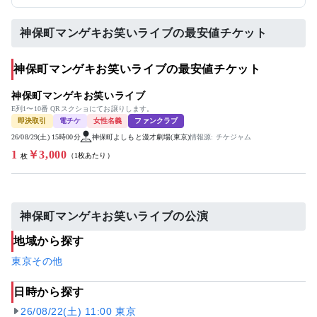
神保町マンゲキお笑いライブの最安値チケット
神保町マンゲキお笑いライブの最安値チケット
神保町マンゲキお笑いライブ
E列1〜10番 QRスクショにてお譲りします。
即決取引
電チケ
女性名義
ファンクラブ
26/08/29(土) 15時00分
神保町よしもと漫才劇場(東京)
情報源: チケジャム
1
￥3,000
（1枚あたり）
枚
神保町マンゲキお笑いライブの公演
地域から探す
東京
その他
日時から探す
26/08/22(土) 11:00 東京