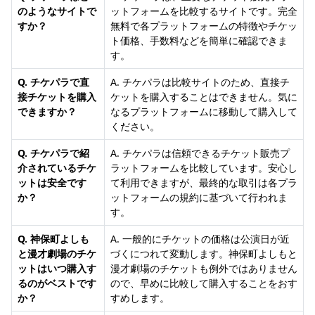
のようなサイトで
ットフォームを比較するサイトです。完全
すか？
無料で各プラットフォームの特徴やチケッ
ト価格、手数料などを簡単に確認できま
す。
Q. チケパラで直
A. チケパラは比較サイトのため、直接チ
接チケットを購入
ケットを購入することはできません。気に
できますか？
なるプラットフォームに移動して購入して
ください。
Q. チケパラで紹
A. チケパラは信頼できるチケット販売プ
介されているチケ
ラットフォームを比較しています。安心し
ットは安全です
て利用できますが、最終的な取引は各プラ
か？
ットフォームの規約に基づいて行われま
す。
Q. 神保町よしも
A. 一般的にチケットの価格は公演日が近
と漫才劇場のチケ
づくにつれて変動します。神保町よしもと
ットはいつ購入す
漫才劇場のチケットも例外ではありません
るのがベストです
ので、早めに比較して購入することをおす
か？
すめします。