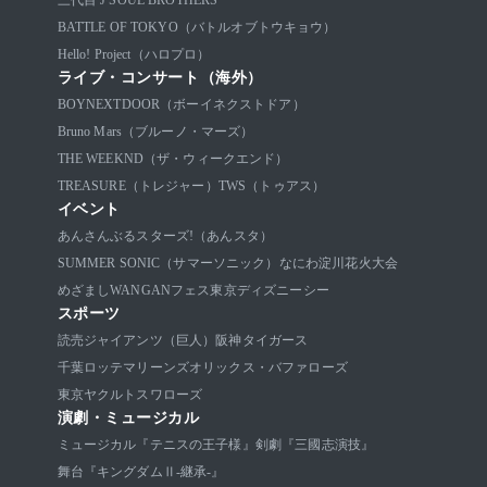
三代目 J SOUL BROTHERS
BATTLE OF TOKYO（バトルオブトウキョウ）
Hello! Project（ハロプロ）
ライブ・コンサート（海外）
BOYNEXTDOOR（ボーイネクストドア）
Bruno Mars（ブルーノ・マーズ）
THE WEEKND（ザ・ウィークエンド）
TREASURE（トレジャー）
TWS（トゥアス）
イベント
あんさんぶるスターズ!（あんスタ）
SUMMER SONIC（サマーソニック）
なにわ淀川花火大会
めざましWANGANフェス
東京ディズニーシー
スポーツ
読売ジャイアンツ（巨人）
阪神タイガース
千葉ロッテマリーンズ
オリックス・バファローズ
東京ヤクルトスワローズ
演劇・ミュージカル
ミュージカル『テニスの王子様』
剣劇『三國志演技』
舞台『キングダムⅡ-継承-』