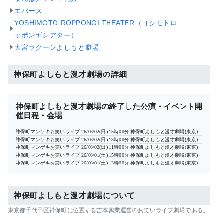
エバース
YOSHIMOTO ROPPONGI THEATER（ヨシモトロ
ッポンギシアター）
大宮ラクーンよしもと劇場
神保町よしもと漫才劇場の詳細
神保町よしもと漫才劇場の終了した公演・イベント開
催日程・会場
神保町マンゲキお笑いライブ
26/08/02(日) 15時00分
神保町よしもと漫才劇場(東京)
神保町マンゲキお笑いライブ
26/08/02(日) 13時00分
神保町よしもと漫才劇場(東京)
神保町マンゲキお笑いライブ
26/08/02(日) 11時00分
神保町よしもと漫才劇場(東京)
神保町マンゲキお笑いライブ
26/08/01(土) 15時00分
神保町よしもと漫才劇場(東京)
神保町マンゲキお笑いライブ
26/08/01(土) 13時00分
神保町よしもと漫才劇場(東京)
神保町よしもと漫才劇場について
東京都千代田区神保町に位置する吉本興業運営のお笑いライブ劇場である。