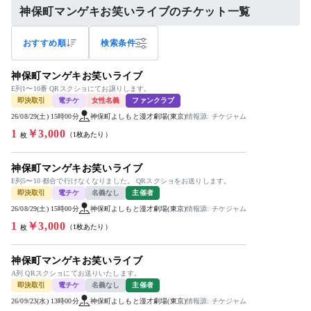
神保町マンゲキお笑いライブのチケット一覧
おすすめ順
検索条件
神保町マンゲキお笑いライブ
E列1〜10番 QRスクショにてお譲りします。
即決取引
電チケ
女性名義
ファンクラブ
26/08/29(土) 15時00分
神保町よしもと漫才劇場(東京)
情報源: チケジャム
1
￥3,000
（1枚あたり）
枚
神保町マンゲキお笑いライブ
E列5〜10 都合で行けなくなりました。 QRスクショをお送りします。
即決取引
電チケ
名義なし
主催者
26/08/29(土) 15時00分
神保町よしもと漫才劇場(東京)
情報源: チケジャム
1
￥3,000
（1枚あたり）
枚
神保町マンゲキお笑いライブ
A列 QRスクショにてお送りいたします。
即決取引
電チケ
名義なし
主催者
26/09/23(水) 13時00分
神保町よしもと漫才劇場(東京)
情報源: チケジャム