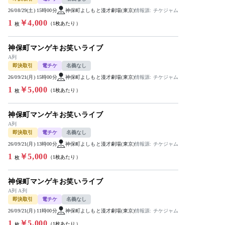
26/08/29(土) 15時00分
神保町よしもと漫才劇場(東京)
情報源: チケジャム
1
￥4,000
（1枚あたり）
枚
神保町マンゲキお笑いライブ
A列
即決取引
電チケ
名義なし
26/09/21(月) 15時00分
神保町よしもと漫才劇場(東京)
情報源: チケジャム
1
￥5,000
（1枚あたり）
枚
神保町マンゲキお笑いライブ
A列
即決取引
電チケ
名義なし
26/09/21(月) 13時00分
神保町よしもと漫才劇場(東京)
情報源: チケジャム
1
￥5,000
（1枚あたり）
枚
神保町マンゲキお笑いライブ
A列 A列
即決取引
電チケ
名義なし
26/09/21(月) 11時00分
神保町よしもと漫才劇場(東京)
情報源: チケジャム
1
￥5,000
（1枚あたり）
枚