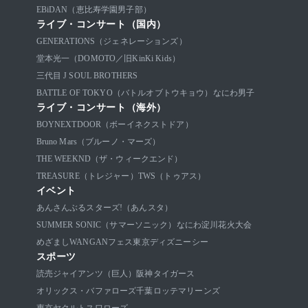
EBiDAN（恵比寿学園男子部）
ライブ・コンサート（国内）
GENERATIONS（ジェネレーションズ）
堂本光一（DOMOTO／旧KinKi Kids）
三代目 J SOUL BROTHERS
BATTLE OF TOKYO（バトルオブトウキョウ）
なにわ男子
ライブ・コンサート（海外）
BOYNEXTDOOR（ボーイネクストドア）
Bruno Mars（ブルーノ・マーズ）
THE WEEKND（ザ・ウィークエンド）
TREASURE（トレジャー）
TWS（トゥアス）
イベント
あんさんぶるスターズ!（あんスタ）
SUMMER SONIC（サマーソニック）
なにわ淀川花火大会
めざましWANGANフェス
東京ディズニーシー
スポーツ
読売ジャイアンツ（巨人）
阪神タイガース
オリックス・バファローズ
千葉ロッテマリーンズ