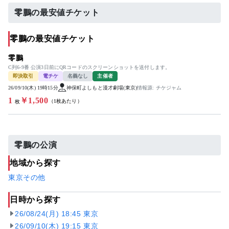
零鵬の最安値チケット
零鵬の最安値チケット
零鵬
C列6-9番 公演3日前にQRコードのスクリーンショットを送付します。
即決取引
電チケ
名義なし
主催者
26/09/10(木) 19時15分
神保町よしもと漫才劇場(東京)
情報源: チケジャム
1
￥1,500
（1枚あたり）
枚
零鵬の公演
地域から探す
東京
その他
日時から探す
26/08/24(月) 18:45 東京
26/09/10(木) 19:15 東京