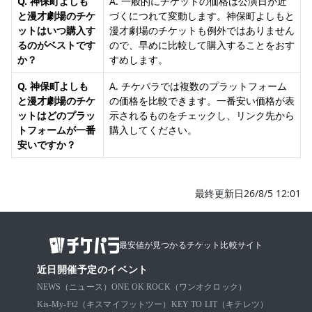
Q. 神保町よしも
A. 一般的にチケットの価格は公演日が近
と漫才劇場のチケ
づくにつれて変動します。神保町よしもと
ットはいつ購入す
漫才劇場のチケットも例外ではありません
るのがベストです
ので、早めに比較して購入することをおす
か？
すめします。
Q. 神保町よしも
A. チケパラでは複数のプラットフォーム
と漫才劇場のチケ
の価格を比較できます。一番安い価格が表
ットはどのプラッ
示されるものをチェックし、リンク先から
トフォームが一番
購入してください。
安いですか？
最終更新日26/8/5 12:01
最安値が見つかるチケット比較サイト
近日開催予定のイベント
NEWS（ニュース）
ONE OK ROCK（ワンオクロック）
Kis-My-Ft2（キスマイフットツー）
KEY TO LIT（キテレツ）