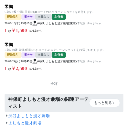
零鵬
C列6-9番 公演3日前にQRコードのスクリーンショットを送付します。
即決取引
電チケ
名義なし
主催者
26/09/10(木) 19時15分
神保町よしもと漫才劇場(東京)
情報源: チケジャム
1
￥1,500
（1枚あたり）
枚
零鵬
B列5-10番 公演3日前にQRコードのスクリーンショットをお送りいたします。
即決取引
電チケ
名義なし
主催者
26/08/24(月) 18時45分
神保町よしもと漫才劇場(東京)
情報源: チケジャム
1
￥2,500
（1枚あたり）
枚
全2件
神保町よしもと漫才劇場の関連アーテ
もっと見る
ィスト
渋谷よしもと漫才劇場
よしもと漫才劇場