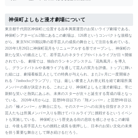
神保町よしもと漫才劇場について
東京都千代田区神保町に位置する吉本興業運営のお笑いライブ劇場である。
神保町シアタービル2階にあるこの劇場は、126席というコンパクトな規模な
がら、東京NSC19期以降の若手芸人の成長の舞台として注目を集めている。
2020年1月29日に神保町花月をリニューアルする形でオープンし、神保町の
新たな笑いの拠点として、若手芸人のネタライブやバトルライブが日々開催
されている。 劇場では、独自のランキングシステム「花鳥風月」を導入
し、グランドバトルや各種ライブを通して芸人の実力を評価。トップに輝い
た組には、劇場看板芸人としての特典が与えられ、また2ヶ月に一度開催さ
れる「Jimbochoグランプリ」では、厳しい審査と入れ替え戦を経て劇場所属
メンバーの座が決定される。これにより、神保町よしもと漫才劇場は、常に
新鮮な笑いと熱気にあふれ、未来のスターが次々と誕生する育成の場となっ
ている。 2026年4月からは、芸歴8年目以下の「翔メンバー」と芸歴9年目以
上の「極メンバー」が舞台に立ち、そのステージへの出演を目指すネクスト
芸人たちは所属メンバー入りを懸けてバトルライブに挑戦するというイベン
トも実施している。 神保町という歴史ある街の息吹を感じさせるこの劇場
は、今後も若手芸人たちの挑戦と成長を後押しし、日本のお笑い文化の未来
を担う重要な舞台として輝き続けるだろう。