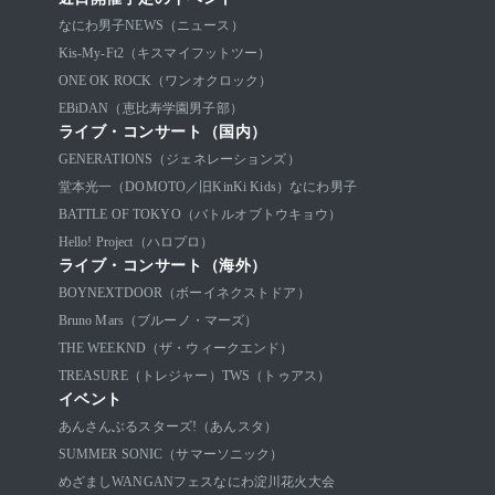
なにわ男子
NEWS（ニュース）
Kis-My-Ft2（キスマイフットツー）
ONE OK ROCK（ワンオクロック）
EBiDAN（恵比寿学園男子部）
ライブ・コンサート（国内）
GENERATIONS（ジェネレーションズ）
堂本光一（DOMOTO／旧KinKi Kids）
なにわ男子
BATTLE OF TOKYO（バトルオブトウキョウ）
Hello! Project（ハロプロ）
ライブ・コンサート（海外）
BOYNEXTDOOR（ボーイネクストドア）
Bruno Mars（ブルーノ・マーズ）
THE WEEKND（ザ・ウィークエンド）
TREASURE（トレジャー）
TWS（トゥアス）
イベント
あんさんぶるスターズ!（あんスタ）
SUMMER SONIC（サマーソニック）
めざましWANGANフェス
なにわ淀川花火大会