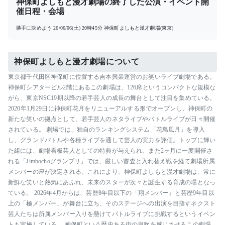
神保町よしもと漫才劇場の終了した公演・イベント開
催日程・会場
勝手に決めよう
26/06/06(土) 20時45分
神保町よしもと漫才劇場(東京)
神保町よしもと漫才劇場について
東京都千代田区神保町に位置する吉本興業運営のお笑いライブ劇場である。
神保町シアタービル2階にあるこの劇場は、126席というコンパクトな規模な
がら、東京NSC19期以降の若手芸人の成長の舞台として注目を集めている。
2020年1月29日に神保町花月をリニューアルする形でオープンし、神保町の
新たな笑いの拠点として、若手芸人のネタライブやバトルライブが日々開催
されている。 劇場では、独自のランキングシステム「花鳥風月」を導入
し、グランドバトルや各種ライブを通して芸人の実力を評価。トップに輝い
た組には、劇場看板芸人としての特典が与えられ、また2ヶ月に一度開催さ
れる「Jimbochoグランプリ」では、厳しい審査と入れ替え戦を経て劇場所属
メンバーの座が決定される。これにより、神保町よしもと漫才劇場は、常に
新鮮な笑いと熱気にあふれ、未来のスターが次々と誕生する育成の場となっ
ている。 2026年4月からは、芸歴8年目以下の「翔メンバー」と芸歴9年目以
上の「極メンバー」が舞台に立ち、そのステージへの出演を目指すネクスト
芸人たちは所属メンバー入りを懸けてバトルライブに挑戦するというイベン
トも実施している。 神保町という歴史ある街の息吹を感じさせるこの劇場