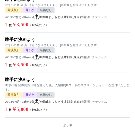
C列 4-11番 公演3日前になりましたら、QR画像をお送りいたします。
即決取引
電チケ
名義なし
26/09/27(日) 20時45分
神保町よしもと漫才劇場(東京)
情報源: チケジャム
1
￥3,500
（1枚あたり）
枚
勝手に決めよう
C列 4-11番 公演3日前になりましたら、QR画像をお送りいたします。
即決取引
電チケ
名義なし
26/09/27(日) 20時45分
神保町よしもと漫才劇場(東京)
情報源: チケジャム
1
￥3,500
（1枚あたり）
枚
勝手に決めよう
H列6-9番 発券開始日時を迎えた後、入場用QRコードのスクリーンショットを送付いたしま
す。
即決取引
電チケ
名義なし
26/08/17(月) 18時45分
神保町よしもと漫才劇場(東京)
情報源: チケジャム
1
￥5,000
（1枚あたり）
枚
全3件