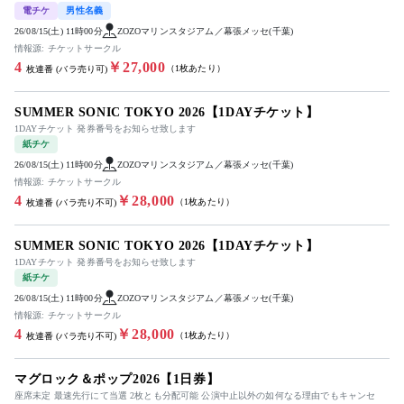
電チケ
男性名義
26/08/15(土) 11時00分
ZOZOマリンスタジアム／幕張メッセ(千葉)
情報源: チケットサークル
4
￥27,000
（1枚あたり）
枚連番 (バラ売り可)
SUMMER SONIC TOKYO 2026【1DAYチケット】
1DAYチケット 発券番号をお知らせ致します
紙チケ
26/08/15(土) 11時00分
ZOZOマリンスタジアム／幕張メッセ(千葉)
情報源: チケットサークル
4
￥28,000
（1枚あたり）
枚連番 (バラ売り不可)
SUMMER SONIC TOKYO 2026【1DAYチケット】
1DAYチケット 発券番号をお知らせ致します
紙チケ
26/08/15(土) 11時00分
ZOZOマリンスタジアム／幕張メッセ(千葉)
情報源: チケットサークル
4
￥28,000
（1枚あたり）
枚連番 (バラ売り不可)
マグロック＆ポップ2026【1日券】
座席未定 最速先行にて当選 2枚とも分配可能 公演中止以外の如何なる理由でもキャンセ