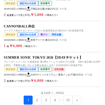
チケエク
認証済み出品者
発券番号
26/08/16(日) 11時00分
万博記念公園(大阪)
情報源: チケ流
2
￥5,000
（1枚あたり）
枚連番 (バラ売り不可)
CANNONBALL外伝
イープラス先行スタンディング(立ち見)座席未定公演日の2〜3日前発送予定
チケエク
認証済み出品者
電チケ
男性名義
26/08/09(日) 15時00分
有明アリーナ(東京)
情報源: チケ流
1
￥6,000
（1枚あたり）
枚
SUMMER SONIC TOKYO 2026【3DAYチケット】
プレイガイドメッセ1−8 座席未定 第1弾オフィシャル先行での当選 ［取引成立後の公演中
止対応：手数料を差し引いた全額を返金します］2026年08月13日発送予定
チケエク
認証済み出品者
発券番号
女性名義
26/08/16(日) 11時00分
ZOZOマリンスタジアム／幕張メッセ(千葉)
情報源: チケ流
2
￥6,000
（1枚あたり）
枚連番 (バラ売り不可)
全436件 1 - 30件目
1
2
3
4
15
>
･･･