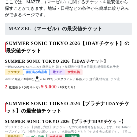
ここでは、MAZZEL（マーゼル）に関するチケットを最安値から
探すことができます。地域・日程などの条件から簡単に絞り込み
ができるページです。
MAZZEL（マーゼル）の最安値チケット
SUMMER SONIC TOKYO 2026【1DAYチケット】の
最安値チケット
SUMMER SONIC TOKYO 2026【1DAYチケット】
一般MASSIVE STAGE 2枚 座席未定 朝イチ整理券公演日当日開演1時間前発送予定
チケエク
認証済み出品者
電チケ
女性名義
26/08/14(金) 11時00分
ZOZOマリンスタジアム／幕張メッセ(千葉)
情報源: チケ流
2
￥5,000
（1枚あたり）
枚連番 (バラ売り不可)
SUMMER SONIC TOKYO 2026【プラチナ1DAYチケ
ット】の最安値チケット
SUMMER SONIC TOKYO 2026【プラチナ1DAYチケット】
プラチナチケット 【お渡し方法】 紙チケットなので発券番号をお伝えします。13日14時〜
セブンイレブンで発券をお願いします。 名義は男女どちらでも大丈夫な名前です。 【注意
事項】 ...
即決取引
コンビニ発券
女性名義
主催者