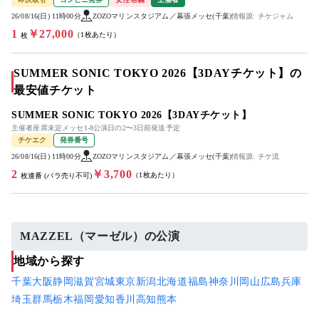
26/08/16(日) 11時00分
ZOZOマリンスタジアム／幕張メッセ(千葉)
情報源: チケジャム
1
￥27,000
（1枚あたり）
枚
SUMMER SONIC TOKYO 2026【3DAYチケット】の
最安値チケット
SUMMER SONIC TOKYO 2026【3DAYチケット】
主催者座席未定メッセ1-8公演日の2〜3日前発送予定
チケエク
発券番号
26/08/16(日) 11時00分
ZOZOマリンスタジアム／幕張メッセ(千葉)
情報源: チケ流
2
￥3,700
（1枚あたり）
枚連番 (バラ売り不可)
MAZZEL（マーゼル）の公演
地域から探す
千葉
大阪
静岡
滋賀
宮城
東京
新潟
北海道
福島
神奈川
岡山
広島
兵庫
埼玉
群馬
栃木
福岡
愛知
香川
高知
熊本