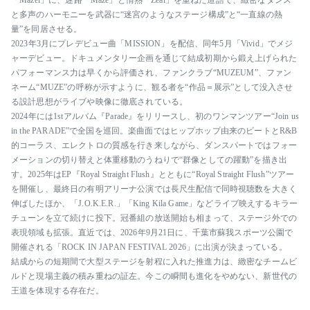
「Mazel」に、迷路「Maze」と情熱「Zeal」を重ねた造語で、緻密なダンス
と多声のハーモニーを武器に“迷宮のようなステージ構成”と“一直線の熱
量”を同居させる。
2023年3月にプレデビュー曲「MISSION」を配信、同年5月「Vivid」でメジ
ャーデビュー。ドキュメンタリー企画を通じて結成初期から鍛え上げられた
パフォーマンス力は早くから評価され、ファンクラブ“MUZEUM”、ファン
ネーム“MUZE”の呼称が示すように、観る者を“作品＝展示”として没入させ
る設計思想がライブや映像に徹底されている。
2024年には1stアルバム『Parade』をリリースし、初のワンマンツアー“Join us
in the PARADE”で全国を巡回。楽曲面ではヒップホップ由来のビートとR&B
的コーラス、エレクトロの質感を行き来しながら、ダンスパートではフォー
メーションの切り替えと体重移動のうねりで“群像としての躍動”を描き出
す。2025年はEP『Royal Straight Flush』とともに“Royal Straight Flush”ツアー
を開催し、最終日の有明アリーナ公演では長尺生配信で同時視聴数を大きく
伸ばしたほか、「J.O.K.E.R.」「King Kila Game」などライブ映えするキラー
チューンを立て続けに投下。冠番組の放送開始も相まって、ステージ外での
表現領域も拡張。直近では、2026年9月21日に、千葉市蘇我スポーツ公園で
開催される「ROCK IN JAPAN FESTIVAL 2026」に出演が決まっている。
結成からの短期間で大型ステージを射程に入れた推進力は、緻密なチームビ
ルドと現場主義の積み重ねの証左。今この瞬間も進化をやめない、新世代の
王道を体現する存在だ。