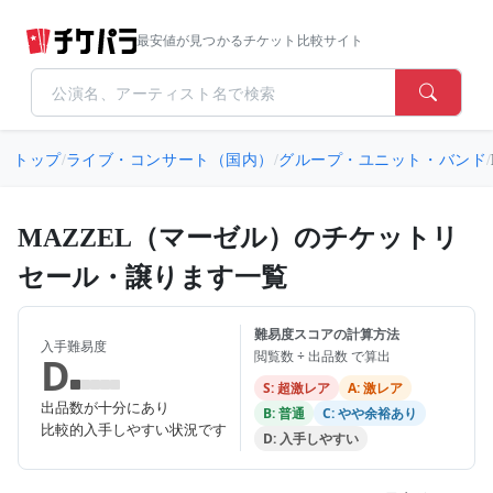
最安値が見つかるチケット比較サイト
トップ
/
ライブ・コンサート（国内）
/
グループ・ユニット・バンド
/
MAZZEL（マーゼル）のチケットリ
セール・譲ります一覧
難易度スコアの計算方法
入手難易度
閲覧数 ÷ 出品数 で算出
D
S: 超激レア
A: 激レア
出品数が十分にあり
B: 普通
C: やや余裕あり
比較的入手しやすい状況です
D: 入手しやすい