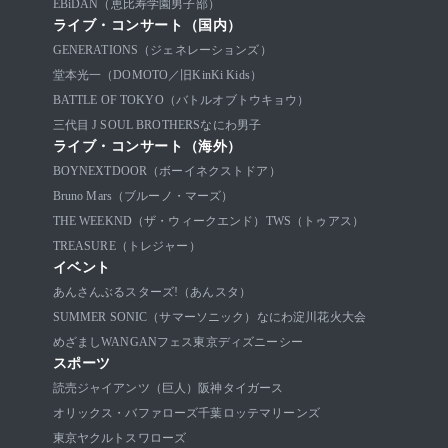
EBiDAN（恵比寿学園男子部）
ライブ・コンサート（国内）
GENERATIONS（ジェネレーションズ）
堂本光一（DOMOTO／旧KinKi Kids）
BATTLE OF TOKYO（バトルオブトウキョウ）
三代目 J SOUL BROTHERS
なにわ男子
ライブ・コンサート（海外）
BOYNEXTDOOR（ボーイネクストドア）
Bruno Mars（ブルーノ・マーズ）
THE WEEKND（ザ・ウィークエンド）
TWS（トゥアス）
TREASURE（トレジャー）
イベント
あんさんぶるスターズ!（あんスタ）
SUMMER SONIC（サマーソニック）
なにわ淀川花火大会
めざましWANGANフェス
東京ディズニーシー
スポーツ
読売ジャイアンツ（巨人）
阪神タイガース
オリックス・バファローズ
千葉ロッテマリーンズ
東京ヤクルトスワローズ