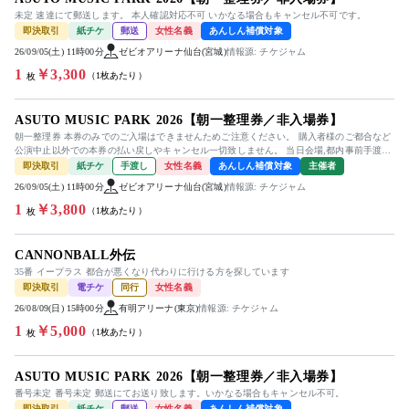
未定 速達にて郵送します。 本人確認対応不可 いかなる場合もキャンセル不可です。
即決取引
紙チケ
郵送
女性名義
あんしん補償対象
26/09/05(土) 11時00分
ゼビオアリーナ仙台(宮城)
情報源: チケジャム
1
￥3,300
（1枚あたり）
枚
ASUTO MUSIC PARK 2026【朝一整理券／非入場券】
朝一整理券 本券のみでのご入場はできませんためご注意ください。 購入者様のご都合など
公演中止以外での本券の払い戻しやキャンセル一切致しません。 当日会場,都内事前手渡し
または郵送にて分配させてい...
即決取引
紙チケ
手渡し
女性名義
あんしん補償対象
主催者
26/09/05(土) 11時00分
ゼビオアリーナ仙台(宮城)
情報源: チケジャム
1
￥3,800
（1枚あたり）
枚
CANNONBALL外伝
35番 イープラス 都合が悪くなり代わりに行ける方を探しています
即決取引
電チケ
同行
女性名義
26/08/09(日) 15時00分
有明アリーナ(東京)
情報源: チケジャム
1
￥5,000
（1枚あたり）
枚
ASUTO MUSIC PARK 2026【朝一整理券／非入場券】
番号未定 番号未定 郵送にてお送り致します。いかなる場合もキャンセル不可。
即決取引
紙チケ
郵送
女性名義
あんしん補償対象