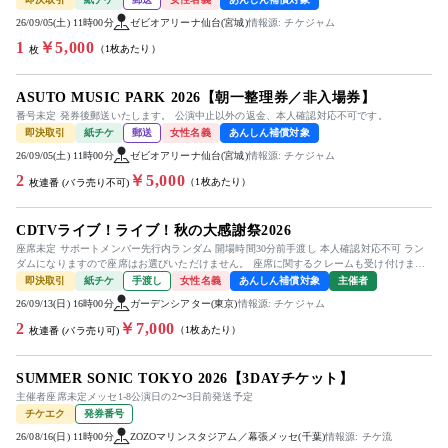
26/09/05(土) 11時00分
ゼビオアリーナ仙台(宮城)
情報源: チケジャム
1
￥5,000
（1枚あたり）
枚
ASUTO MUSIC PARK 2026【朝一整理券／非入場券】
番号未定 発券後郵送いたします。 公演中止以外の返金、本人確認対応不可です。
即決取引
紙チケ
郵送
女性名義
あんしん補償対象
26/09/05(土) 11時00分
ゼビオアリーナ仙台(宮城)
情報源: チケジャム
2
￥5,000
（1枚あたり）
枚連番 (バラ売り不可)
CDTVライブ！ライブ！秋の大感謝祭2026
座席未定 サポートメンバー先行内ランダム 開場時間30分前手渡し 本人確認対応不可 ラン
ダムになりますので座席はお選びいただけません。 座席に関するクレームも受け付けませ
ん。 紙チケットをお...
即決取引
紙チケ
手渡し
女性名義
あんしん補償対象
主催者
26/09/13(日) 16時00分
ガーデンシアター(東京)
情報源: チケジャム
2
￥7,000
（1枚あたり）
枚連番 (バラ売り可)
SUMMER SONIC TOKYO 2026【3DAYチケット】
主催者座席未定メッセ1-8公演日の2〜3日前発送予定
チケエク
発券番号
26/08/16(日) 11時00分
ZOZOマリンスタジアム／幕張メッセ(千葉)
情報源: チケ流