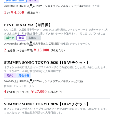
認証済み出品者
電チケ
26/08/16(日) 11時00分
ZOZOマリンスタジアム／幕張メッセ(千葉)
情報源: チケ流
1
￥4,500
（1枚あたり）
枚
FEST. INAZUMA【単日券】
GA （立見、入場整理番号付き） 2026 9/12 12時以降にファミリーマートで紙チケットに引
き換え出来る、引き換え番号の書いてあるレシートを送ります。 楽しみにしていましたが
仕事で行けな...
紙チケ
郵送
名義なし
26/09/19(土) 11時30分
烏丸半島芝生広場(滋賀)
情報源: チケットサークル
2
￥15,000
（1枚あたり）
枚連番 (バラ売り不可)
SUMMER SONIC TOKYO 2026【1DAYチケット】
オフィシャル先行購入分 イープラスのスマチケで分配可能になり次第、分配いたします。
フェスなので、名義は性別関係なく入場可能です。
電チケ
男性名義
26/08/15(土) 11時00分
ZOZOマリンスタジアム／幕張メッセ(千葉)
情報源: チケットサークル
4
￥27,000
（1枚あたり）
枚連番 (バラ売り可)
SUMMER SONIC TOKYO 2026【1DAYチケット】
オフィシャル先行購入分 イープラスのスマチケで分配可能になり次第、分配いたします。
フェスなので、名義は性別関係なく入場可能です。