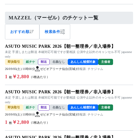
MAZZEL（マーゼル）のチケット一覧
おすすめ順
検索条件
ASUTO MUSIC PARK 2026【朝一整理券／非入場券】
未定 手渡しまたは郵送 本確対応可能ですが要相談 公演中止以外のキャンセル不可 japanese
only
即決取引
紙チケ
郵送
名義なし
あんしん補償対象
主催者
26/09/05(土) 11時00分
ゼビオアリーナ仙台(宮城)
情報源: チケジャム
1
￥2,800
（1枚あたり）
枚
ASUTO MUSIC PARK 2026【朝一整理券／非入場券】
未定 手渡しまたは郵送 本確対応可能ですが要相談 公演中止以外のキャンセル不可 japanese
only
即決取引
紙チケ
郵送
名義なし
あんしん補償対象
主催者
26/09/05(土) 11時00分
ゼビオアリーナ仙台(宮城)
情報源: チケジャム
1
￥2,800
（1枚あたり）
枚
ASUTO MUSIC PARK 2026【朝一整理券／非入場券】