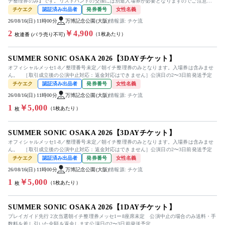
チ整理券のみ】です。リストバンドの交換には別途入場券が必要となりますのでご注意く
ださい。 ［取引成立後の公演中...
チケエク
認証済み出品者
発券番号
女性名義
26/08/16(日) 11時00分
万博記念公園(大阪)
情報源: チケ流
2
￥4,900
（1枚あたり）
枚連番 (バラ売り不可)
SUMMER SONIC OSAKA 2026【3DAYチケット】
オフィシャルメッセ1-8／整理番号未定／朝イチ整理券のみとなります。入場券は含みませ
ん。 ［取引成立後の公演中止対応：返金対応はできません］公演日の2〜3日前発送予定
チケエク
認証済み出品者
発券番号
女性名義
26/08/16(日) 11時00分
万博記念公園(大阪)
情報源: チケ流
1
￥5,000
（1枚あたり）
枚
SUMMER SONIC OSAKA 2026【3DAYチケット】
オフィシャルメッセ1-8／整理番号未定／朝イチ整理券のみとなります。入場券は含みませ
ん。 ［取引成立後の公演中止対応：返金対応はできません］公演日の2〜3日前発送予定
チケエク
認証済み出品者
発券番号
女性名義
26/08/16(日) 11時00分
万博記念公園(大阪)
情報源: チケ流
1
￥5,000
（1枚あたり）
枚
SUMMER SONIC OSAKA 2026【1DAYチケット】
プレイガイド先行 2次当選朝イチ整理券メッセ1ー8座席未定 公演中止の場合のみ送料・手
数料を差し引いた全額を返金します公演日の2〜3日前発送予定