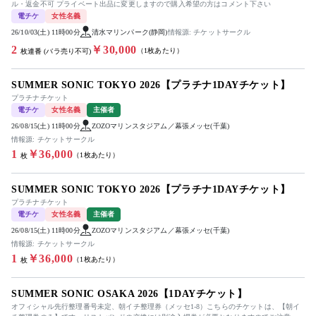
ル・返金不可 プライベート出品に変更しますので購入希望の方はコメント下さい
電チケ
女性名義
26/10/03(土) 11時00分
清水マリンパーク(静岡)
情報源: チケットサークル
2
￥30,000
（1枚あたり）
枚連番 (バラ売り不可)
SUMMER SONIC TOKYO 2026【プラチナ1DAYチケット】
プラチナチケット
電チケ
女性名義
主催者
26/08/15(土) 11時00分
ZOZOマリンスタジアム／幕張メッセ(千葉)
情報源: チケットサークル
1
￥36,000
（1枚あたり）
枚
SUMMER SONIC TOKYO 2026【プラチナ1DAYチケット】
プラチナチケット
電チケ
女性名義
主催者
26/08/15(土) 11時00分
ZOZOマリンスタジアム／幕張メッセ(千葉)
情報源: チケットサークル
1
￥36,000
（1枚あたり）
枚
SUMMER SONIC OSAKA 2026【1DAYチケット】
オフィシャル先行整理番号未定、朝イチ整理券（メッセ1-8）こちらのチケットは、【朝イ