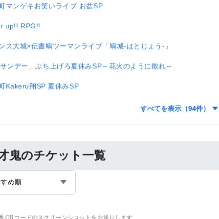
町マンゲキお笑いライブ お盆SP
r up!! RPG!!
ンス大城×伝書鳩ツーマンライブ「鳩城-はとじょう-」
8サンデー」ぶち上げろ夏休みSP～花火のように散れ～
町Kakeru翔SP 夏休みSP
すべてを表示（94件）
才鬼のチケット一覧
すすめ順
-5番 QRコードのスクリーンショットをお送りします