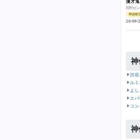
漫才鬼
H列セ
即決取
26/09
神
渋谷
ルミ
よし
エバ
コン
神