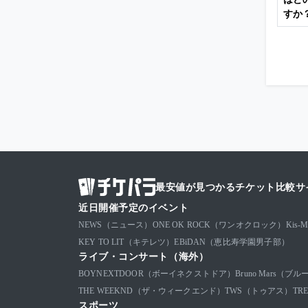
すか
最安値が見つかるチケット比較サ
近日開催予定のイベント
NEWS（ニュース）
ONE OK ROCK（ワンオクロック）
Kis
KEY TO LIT（キテレツ）
EBiDAN（恵比寿学園男子部）
ライブ・コンサート（海外）
BOYNEXTDOOR（ボーイネクストドア）
Bruno Mars（
THE WEEKND（ザ・ウィークエンド）
TWS（トゥアス）
TR
スポーツ