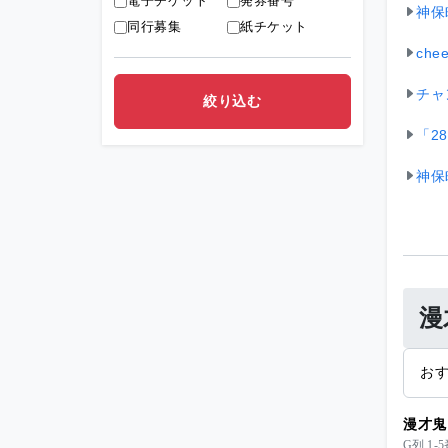
電子チケット
発券番号
神保
同行募集
紙チケット
chee
チャ
「2
神保
漫
お
漫才鬼
G列 1