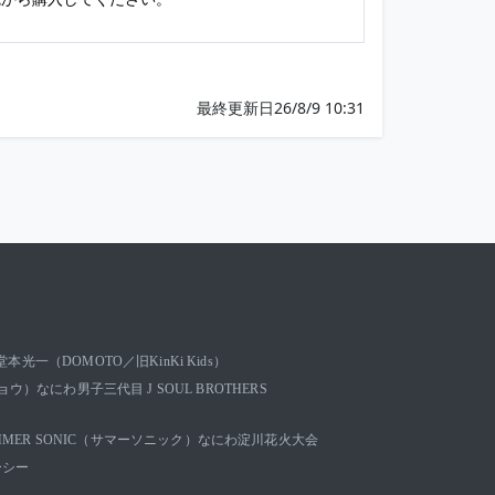
最終更新日26/8/9 10:31
堂本光一（DOMOTO／旧KinKi Kids）
キョウ）
なにわ男子
三代目 J SOUL BROTHERS
MMER SONIC（サマーソニック）
なにわ淀川花火大会
ーシー