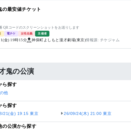
鬼の最安値チケット
-5番 QRコードのスクリーンショットをお送りします
引
電チケ
女性名義
主催者
/21(金) 19時15分
神保町よしもと漫才劇場(東京)
情報源: チケジャム
才鬼の公演
から探す
の他
から探す
08/21(金) 19:15 東京
26/09/24(木) 21:00 東京
他の公演から探す