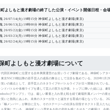
保町よしもと漫才劇場の終了した公演・イベント開催日程・会
鬼
26/07/14(火) 19時15分
神保町よしもと漫才劇場(東京)
鬼
26/06/13(土) 19時00分
神保町よしもと漫才劇場(東京)
鬼
26/05/22(金) 19時15分
神保町よしもと漫才劇場(東京)
鬼
26/03/23(月) 19時00分
神保町よしもと漫才劇場(東京)
鬼
26/02/24(火) 19時15分
神保町よしもと漫才劇場(東京)
保町よしもと漫才劇場について
千代田区神保町に位置する吉本興業運営のお笑いライブ劇場である。神保町シアター
東京NSC19期以降の若手芸人の成長の舞台として注目を集めている。2020年1
な笑いの拠点として、若手芸人のネタライブやバトルライブが日々開催されている。
ランドバトルや各種ライブを通して芸人の実力を評価。トップに輝いた組には、劇
Jimbochoグランプリ」では、厳しい審査と入れ替え戦を経て劇場所属メンバーの
な笑いと熱気にあふれ、未来のスターが次々と誕生する育成の場となっている。 202
の「極メンバー」が舞台に立ち、そのステージへの出演を目指すネクスト芸人たち
トも実施している。 神保町という歴史ある街の息吹を感じさせるこの劇場は、今後