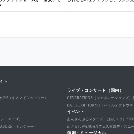
？
イト
ライブ・コンサート（国内）
-My-Ft2（キスマイフットツー）
GENERATIONS（ジェネレーションズ）
BATTLE OF TOKYO（バトルオブトウ
イベント
ブルーノ・マーズ）
あんさんぶるスターズ!（あんスタ）
SU
EASURE（トレジャー）
めざましWANGANフェス
東京ディズニ
演劇・ミュージカル