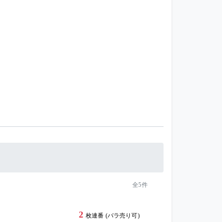
全5件
2
枚連番 (バラ売り可)