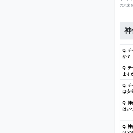
の未来
神
Q.
か？
Q.
ます
Q.
は安
Q.
はい
Q.
はど