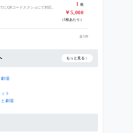
1
枚
でにQRコードスクショにて対応。
￥5,000
（1枚あたり）
全5件
ト
もっと見る
才劇場
月
ネット
もと劇場