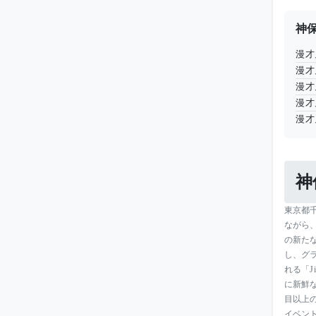
神
漫才
漫才
漫才
漫才
漫才
神
東京都
ながら、
の新た
し、グ
れる「
に新鮮
目以上
イベン