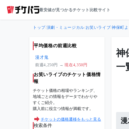
最安値が見つかるチケット比較サイト
トップ
/
演劇・ミュージカル
/
お笑いライブ
/
神保町よ
平均価格の前週比較
神
漫才鬼
一
前週4,250円 →
現在4,350円
お笑いライブのチケット価格情
報
チケット価格の相場やランキング、
地域ごとの情報をデータでわかりや
すくご紹介。
購入前に役立つ情報が満載です。
チケットの価格遷移をもっと見る
漫
検索条件