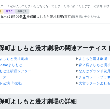
ンター 予定が入ってしまい行けなくなってしまった為出品いたします。公演3日前ま
引
電チケ
名義なし
/24(木) 21時00分
神保町よしもと漫才劇場(東京)
情報源: チケジャム
保町よしもと漫才劇場の関連アーティス
よしもと漫才劇場
よしもと漫才劇場
ネtheよしもと
森ノ宮よしもと漫
もと道頓堀シアター
なんばグランド花
ース
チョコレートプラ
ト公演『混沌』
大宮ラクーンよし
保町よしもと漫才劇場の詳細