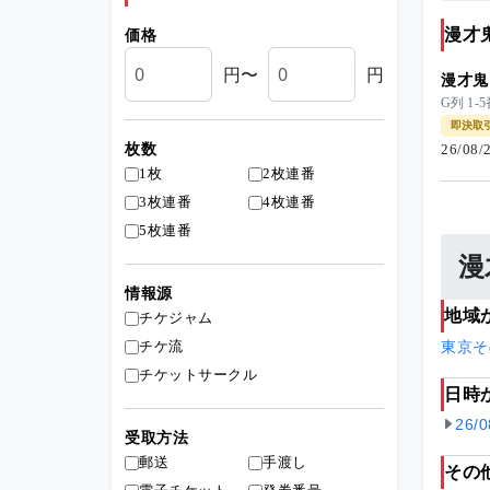
漫才
価格
円〜
円
漫才鬼
G列 1
即決取
枚数
26/08
1枚
2枚連番
3枚連番
4枚連番
5枚連番
漫
情報源
地域
チケジャム
チケ流
東京
そ
チケットサークル
日時
26/
受取方法
郵送
手渡し
その