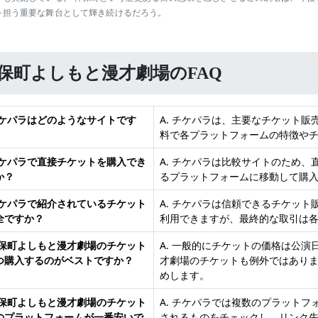
を担う重要な舞台として輝き続けるだろう。
保町よしもと漫才劇場のFAQ
 チケパラはどのようなサイトです
A. チケパラは、主要なチケット
料で各プラットフォームの特徴や
 チケパラで直接チケットを購入でき
A. チケパラは比較サイトのため
か？
るプラットフォームに移動して購
 チケパラで紹介されているチケット
A. チケパラは信頼できるチケッ
全ですか？
利用できますが、最終的な取引は
 神保町よしもと漫才劇場のチケット
A. 一般的にチケットの価格は公
つ購入するのがベストですか？
才劇場のチケットも例外ではあり
めします。
 神保町よしもと漫才劇場のチケット
A. チケパラでは複数のプラット
のプラットフォームが一番安いで
されるものをチェックし、リンク