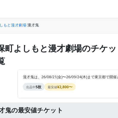
しもと漫才劇場
/
漫才鬼
保町よしもと漫才劇場のチケッ
覧
漫才鬼は、26/08/21(金)〜26/09/24(木)まで東京
5枚
¥2,800〜
出品中
最安値
才鬼の最安値チケット