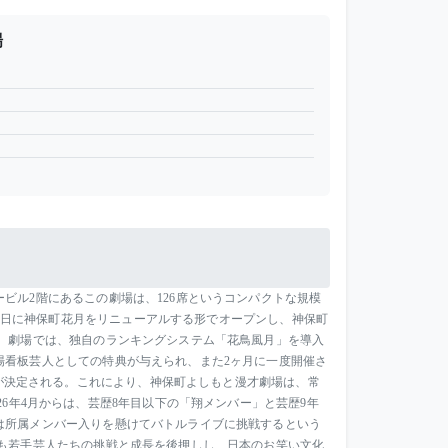
場
ビル2階にあるこの劇場は、126席というコンパクトな規模
月29日に神保町花月をリニューアルする形でオープンし、神保町
 劇場では、独自のランキングシステム「花鳥風月」を導入
場看板芸人としての特典が与えられ、また2ヶ月に一度開催さ
座が決定される。これにより、神保町よしもと漫才劇場は、常
6年4月からは、芸歴8年目以下の「翔メンバー」と芸歴9年
は所属メンバー入りを懸けてバトルライブに挑戦するという
も若手芸人たちの挑戦と成長を後押しし、日本のお笑い文化