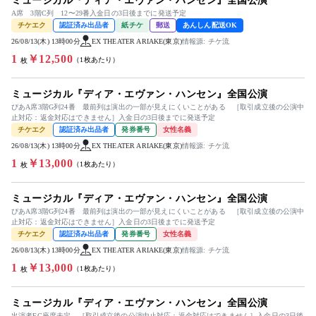
ミュージカル『ディア・エヴァン・ハンセン』全国公演
A席 3階C列 12〜29番入金日の3日後までに発送予定
チケエク
認証済み出品者
紙チケ
郵送
あんしん配送OK
26/08/13(木) 13時00分
EX THEATER ARIAKE(東京)
情報源: チケ流
1
￥12,500
（1枚あたり）
枚
ミュージカル『ディア・エヴァン・ハンセン』全国公演
ぴあA席3階G列24番 最前列は演出の一部が見えにくいことがある ［取引成立後の公演中
止対応：返金対応はできません］入金日の3日後までに発送予定
チケエク
認証済み出品者
発券番号
女性名義
26/08/13(木) 13時00分
EX THEATER ARIAKE(東京)
情報源: チケ流
1
￥13,000
（1枚あたり）
枚
ミュージカル『ディア・エヴァン・ハンセン』全国公演
ぴあA席3階G列24番 最前列は演出の一部が見えにくいことがある ［取引成立後の公演中
止対応：返金対応はできません］入金日の3日後までに発送予定
チケエク
認証済み出品者
発券番号
女性名義
26/08/13(木) 13時00分
EX THEATER ARIAKE(東京)
情報源: チケ流
1
￥13,000
（1枚あたり）
枚
ミュージカル『ディア・エヴァン・ハンセン』全国公演
出演者FC座席未定 ［取引成立後の公演中止対応：返金対応はできません］入金日の3日後