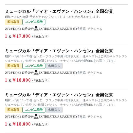
ミュージカル『ディア・エヴァン・ハンセン』全国公演
1階H〜J 12〜29番 予定が合わなくなってしまったため出品いたします。
即決取引
コンビニ発券
26/08/13(木) 13時00分
EX THEATER ARIAKE(東京)
情報源: チケジャム
1
￥17,000
（1枚あたり）
枚
ミュージカル『ディア・エヴァン・ハンセン』全国公演
1階C〜F列 18〜23番 センターブロック中央 柿澤さん回、他キャストは公式のキャストスケ
ジュールにてご自身でご確認ください。 チケットぴあの分配URLをお送りします。
即決取引
コンビニ発券
名義なし
26/08/13(木) 13時00分
EX THEATER ARIAKE(東京)
情報源: チケジャム
1
￥18,000
（1枚あたり）
枚
ミュージカル『ディア・エヴァン・ハンセン』全国公演
1階C〜F列 18〜23番 センターブロック中央 柿澤さん回、他キャストは公式のキャストスケ
ジュールにてご自身でご確認ください。 チケットぴあの分配URLをお送りします。
即決取引
コンビニ発券
名義なし
26/08/13(木) 13時00分
EX THEATER ARIAKE(東京)
情報源: チケジャム
1
￥18,000
（1枚あたり）
枚