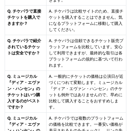
Q. チケパラで直接
A. チケパラは比較サイトのため、直接チ
チケットを購入で
ケットを購入することはできません。気
きますか？
になるプラットフォームに移動して購入
してください。
Q. チケパラで紹介
A. チケパラは信頼できるチケット販売プ
されているチケッ
ラットフォームを比較しています。安心
トは安全ですか？
して利用できますが、最終的な取引は各
プラットフォームの規約に基づいて行わ
れます。
Q. ミュージカル
A. 一般的にチケットの価格は公演日が近
『ディア・エヴァ
づくにつれて変動します。ミュージカル
ン・ハンセン』の
『ディア・エヴァン・ハンセン』のチケ
チケットはいつ購
ットも例外ではありませんので、早めに
入するのがベスト
比較して購入することをおすすめしま
ですか？
す。
Q. ミュージカル
A. チケパラでは複数のプラットフォーム
『ディア・エヴァ
の価格を比較できます。一番安い価格が
ン・ハンセン』の
表示されるものをチェックし、リンク先