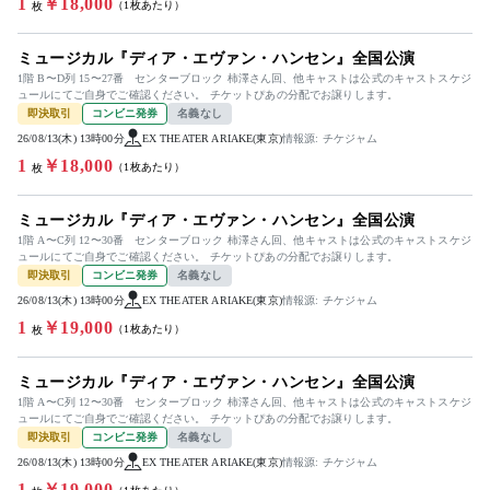
1
￥18,000
（1枚あたり）
枚
ミュージカル『ディア・エヴァン・ハンセン』全国公演
1階 B〜D列 15〜27番 センターブロック 柿澤さん回、他キャストは公式のキャストスケジ
ュールにてご自身でご確認ください。 チケットぴあの分配でお譲りします。
即決取引
コンビニ発券
名義なし
26/08/13(木) 13時00分
EX THEATER ARIAKE(東京)
情報源: チケジャム
1
￥18,000
（1枚あたり）
枚
ミュージカル『ディア・エヴァン・ハンセン』全国公演
1階 A〜C列 12〜30番 センターブロック 柿澤さん回、他キャストは公式のキャストスケジ
ュールにてご自身でご確認ください。 チケットぴあの分配でお譲りします。
即決取引
コンビニ発券
名義なし
26/08/13(木) 13時00分
EX THEATER ARIAKE(東京)
情報源: チケジャム
1
￥19,000
（1枚あたり）
枚
ミュージカル『ディア・エヴァン・ハンセン』全国公演
1階 A〜C列 12〜30番 センターブロック 柿澤さん回、他キャストは公式のキャストスケジ
ュールにてご自身でご確認ください。 チケットぴあの分配でお譲りします。
即決取引
コンビニ発券
名義なし
26/08/13(木) 13時00分
EX THEATER ARIAKE(東京)
情報源: チケジャム
1
￥19,000