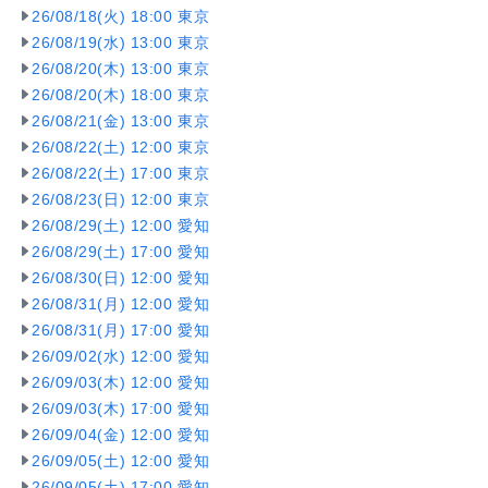
26/08/18(火) 18:00 東京
26/08/19(水) 13:00 東京
26/08/20(木) 13:00 東京
26/08/20(木) 18:00 東京
26/08/21(金) 13:00 東京
26/08/22(土) 12:00 東京
26/08/22(土) 17:00 東京
26/08/23(日) 12:00 東京
26/08/29(土) 12:00 愛知
26/08/29(土) 17:00 愛知
26/08/30(日) 12:00 愛知
26/08/31(月) 12:00 愛知
26/08/31(月) 17:00 愛知
26/09/02(水) 12:00 愛知
26/09/03(木) 12:00 愛知
26/09/03(木) 17:00 愛知
26/09/04(金) 12:00 愛知
26/09/05(土) 12:00 愛知
26/09/05(土) 17:00 愛知