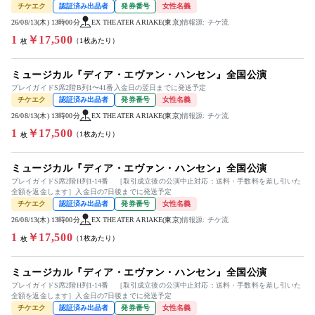
チケエク
認証済み出品者
発券番号
女性名義
26/08/13(木) 13時00分
EX THEATER ARIAKE(東京)
情報源: チケ流
1
￥17,500
（1枚あたり）
枚
ミュージカル『ディア・エヴァン・ハンセン』全国公演
プレイガイドS席2階B列1〜41番入金日の翌日までに発送予定
チケエク
認証済み出品者
発券番号
女性名義
26/08/13(木) 13時00分
EX THEATER ARIAKE(東京)
情報源: チケ流
1
￥17,500
（1枚あたり）
枚
ミュージカル『ディア・エヴァン・ハンセン』全国公演
プレイガイドS席2階H列1-14番 ［取引成立後の公演中止対応：送料・手数料を差し引いた
全額を返金します］入金日の7日後までに発送予定
チケエク
認証済み出品者
発券番号
女性名義
26/08/13(木) 13時00分
EX THEATER ARIAKE(東京)
情報源: チケ流
1
￥17,500
（1枚あたり）
枚
ミュージカル『ディア・エヴァン・ハンセン』全国公演
プレイガイドS席2階H列1-14番 ［取引成立後の公演中止対応：送料・手数料を差し引いた
全額を返金します］入金日の7日後までに発送予定
チケエク
認証済み出品者
発券番号
女性名義