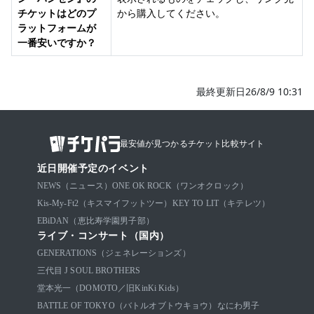
チケットはどのプ
から購入してください。
ラットフォームが
一番安いですか？
最終更新日26/8/9 10:31
最安値が見つかるチケット比較サイト
近日開催予定のイベント
NEWS（ニュース）
ONE OK ROCK（ワンオクロック）
Kis-My-Ft2（キスマイフットツー）
KEY TO LIT（キテレツ）
EBiDAN（恵比寿学園男子部）
ライブ・コンサート（国内）
GENERATIONS（ジェネレーションズ）
三代目 J SOUL BROTHERS
堂本光一（DOMOTO／旧KinKi Kids）
BATTLE OF TOKYO（バトルオブトウキョウ）
なにわ男子