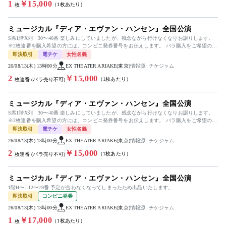
1
￥15,000
（1枚あたり）
枚
ミュージカル『ディア・エヴァン・ハンセン』全国公演
S席1階X列 30〜40番 楽しみにしていましたが、残念ながら行けなくなりお譲りします。
※2枚連番を購入希望の方には、コンビニ発券番号をお伝えします。 バラ購入をご希望の方
は、発券後に郵送...
即決取引
電チケ
女性名義
26/08/13(木) 13時00分
EX THEATER ARIAKE(東京)
情報源: チケジャム
2
￥15,000
（1枚あたり）
枚連番 (バラ売り不可)
ミュージカル『ディア・エヴァン・ハンセン』全国公演
S席1階X列 30〜40番 楽しみにしていましたが、残念ながら行けなくなりお譲りします。
※2枚連番を購入希望の方には、コンビニ発券番号をお伝えします。 バラ購入をご希望の方
は、発券後に郵送...
即決取引
電チケ
女性名義
26/08/13(木) 13時00分
EX THEATER ARIAKE(東京)
情報源: チケジャム
2
￥15,000
（1枚あたり）
枚連番 (バラ売り不可)
ミュージカル『ディア・エヴァン・ハンセン』全国公演
1階H〜J 12〜29番 予定が合わなくなってしまったため出品いたします。
即決取引
コンビニ発券
26/08/13(木) 13時00分
EX THEATER ARIAKE(東京)
情報源: チケジャム
1
￥17,000
（1枚あたり）
枚