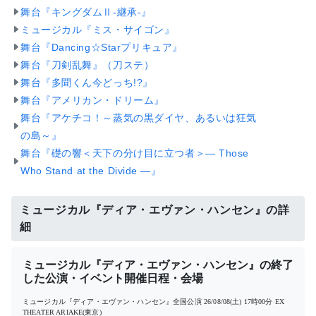
舞台『キングダムⅡ-継承-』
ミュージカル『ミス・サイゴン』
舞台『Dancing☆Starプリキュア』
舞台『刀剣乱舞』（刀ステ）
舞台『多聞くん今どっち!?』
舞台『アメリカン・ドリーム』
舞台『アケチコ！～蒸気の黒ダイヤ、あるいは狂気
の島～』
舞台『礎の響＜天下の分け目に立つ者＞― Those
Who Stand at the Divide ―』
ミュージカル『ディア・エヴァン・ハンセン』の詳
細
ミュージカル『ディア・エヴァン・ハンセン』の終了
した公演・イベント開催日程・会場
ミュージカル『ディア・エヴァン・ハンセン』全国公演
26/08/08(土) 17時00分
EX
THEATER ARIAKE(東京)