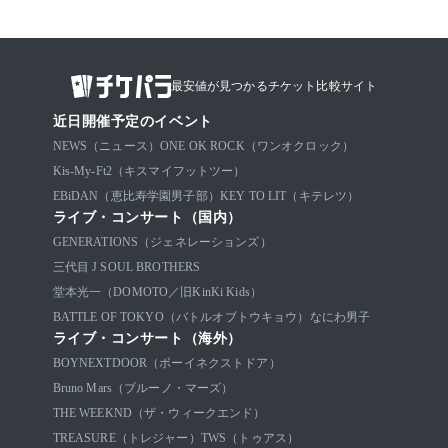
最安値が見つかるチケット比較サイト
近日開催予定のイベント
NEWS（ニュース）
ONE OK ROCK（ワンオクロック）
Kis-My-Ft2（キスマイフットツー）
EBiDAN（恵比寿学園男子部）
KEY TO LIT（キテレツ）
ライブ・コンサート（国内）
GENERATIONS（ジェネレーションズ）
三代目 J SOUL BROTHERS
堂本光一（DOMOTO／旧KinKi Kids）
BATTLE OF TOKYO（バトルオブトウキョウ）
なにわ男子
ライブ・コンサート（海外）
BOYNEXTDOOR（ボーイネクストドア）
Bruno Mars（ブルーノ・マーズ）
THE WEEKND（ザ・ウィークエンド）
TREASURE（トレジャー）
TWS（トゥアス）