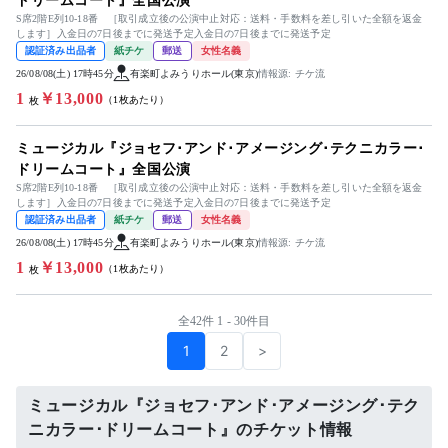
ドリームコート』全国公演
S席2階E列10-18番 ［取引成立後の公演中止対応：送料・手数料を差し引いた全額を返金
します］入金日の7日後までに発送予定入金日の7日後までに発送予定
認証済み出品者
紙チケ
郵送
女性名義
26/08/08(土) 17時45分
有楽町よみうりホール(東京)
情報源: チケ流
1
￥13,000
（1枚あたり）
枚
ミュージカル『ジョセフ･アンド･アメージング･テクニカラー･
ドリームコート』全国公演
S席2階E列10-18番 ［取引成立後の公演中止対応：送料・手数料を差し引いた全額を返金
します］入金日の7日後までに発送予定入金日の7日後までに発送予定
認証済み出品者
紙チケ
郵送
女性名義
26/08/08(土) 17時45分
有楽町よみうりホール(東京)
情報源: チケ流
1
￥13,000
（1枚あたり）
枚
全42件 1 - 30件目
1
2
>
ミュージカル『ジョセフ･アンド･アメージング･テク
ニカラー･ドリームコート』のチケット情報