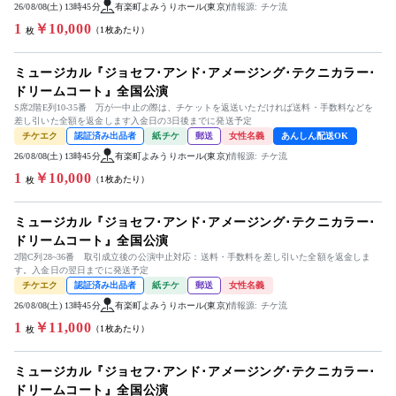
26/08/08(土) 13時45分
有楽町よみうりホール(東京)
情報源: チケ流
1
￥10,000
（1枚あたり）
枚
ミュージカル『ジョセフ･アンド･アメージング･テクニカラー･
ドリームコート』全国公演
S席2階E列10-35番 万が一中止の際は、チケットを返送いただければ送料・手数料などを
差し引いた全額を返金します入金日の3日後までに発送予定
チケエク
認証済み出品者
紙チケ
郵送
女性名義
あんしん配送OK
26/08/08(土) 13時45分
有楽町よみうりホール(東京)
情報源: チケ流
1
￥10,000
（1枚あたり）
枚
ミュージカル『ジョセフ･アンド･アメージング･テクニカラー･
ドリームコート』全国公演
2階C列28~36番 取引成立後の公演中止対応：送料・手数料を差し引いた全額を返金しま
す。入金日の翌日までに発送予定
チケエク
認証済み出品者
紙チケ
郵送
女性名義
26/08/08(土) 13時45分
有楽町よみうりホール(東京)
情報源: チケ流
1
￥11,000
（1枚あたり）
枚
ミュージカル『ジョセフ･アンド･アメージング･テクニカラー･
ドリームコート』全国公演