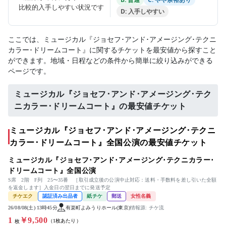
比較的入手しやすい状況です
D: 入手しやすい
ここでは、ミュージカル『ジョセフ･アンド･アメージング･テクニ
カラー･ドリームコート』に関するチケットを最安値から探すこと
ができます。地域・日程などの条件から簡単に絞り込みができる
ページです。
ミュージカル『ジョセフ･アンド･アメージング･テク
ニカラー･ドリームコート』の最安値チケット
ミュージカル『ジョセフ･アンド･アメージング･テクニ
カラー･ドリームコート』全国公演の最安値チケット
ミュージカル『ジョセフ･アンド･アメージング･テクニカラー･
ドリームコート』全国公演
S席 2階 F列 25〜35番 ［取引成立後の公演中止対応：送料・手数料を差し引いた全額
を返金します］入金日の翌日までに発送予定
チケエク
認証済み出品者
紙チケ
郵送
女性名義
26/08/08(土) 13時45分
有楽町よみうりホール(東京)
情報源: チケ流
1
￥9,500
（1枚あたり）
枚