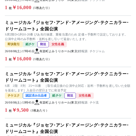
1
￥16,000
（1枚あたり）
枚
ミュージカル『ジョセフ･アンド･アメージング･テクニカラー･
ドリームコート』全国公演
S席2階D-G列10-20番 ぴあ先行抽選、重複当選のため 定価＋手数料で設定しております。
公演中止時のみ手数料・送料を差し引いて返金いたします。
即決取引
紙チケ
郵送
女性名義
26/08/08(土) 17時45分
有楽町よみうりホール(東京)
情報源: チケジャム
1
￥16,000
（1枚あたり）
枚
ミュージカル『ジョセフ･アンド･アメージング･テクニカラー･
ドリームコート』全国公演
S席 2階 F列 25〜35番 ［取引成立後の公演中止対応：送料・手数料を差し引いた全額
を返金します］入金日の翌日までに発送予定
チケエク
認証済み出品者
紙チケ
郵送
女性名義
26/08/08(土) 13時45分
有楽町よみうりホール(東京)
情報源: チケ流
1
￥9,500
（1枚あたり）
枚
ミュージカル『ジョセフ･アンド･アメージング･テクニカラー･
ドリームコート』全国公演