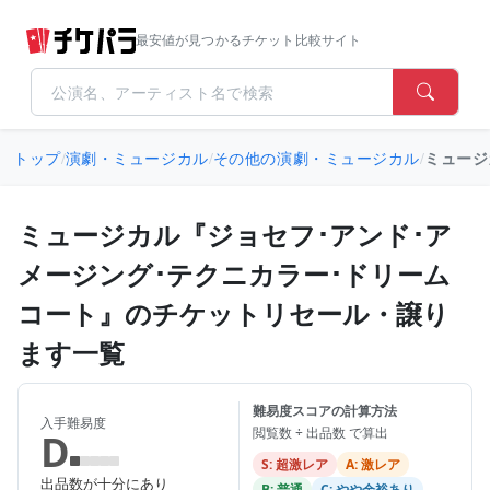
最安値が見つかるチケット比較サイト
トップ
/
演劇・ミュージカル
/
その他の演劇・ミュージカル
/
ミュージ
ミュージカル『ジョセフ･アンド･ア
メージング･テクニカラー･ドリーム
コート』のチケットリセール・譲り
ます一覧
難易度スコアの計算方法
入手難易度
閲覧数 ÷ 出品数 で算出
D
S: 超激レア
A: 激レア
出品数が十分にあり
B: 普通
C: やや余裕あり