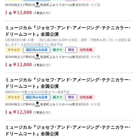
26/08/08(土) 17時45分
有楽町よみうりホール(東京)
情報源: チケ流
1
￥12,000
（1枚あたり）
枚
ミュージカル『ジョセフ･アンド･アメージング･テクニカラー･
ドリームコート』全国公演
S席2階E列19番~42番 ［取引成立後の公演中止対応：送料・手数料を差し引いた全額を返
金します］入金日の3日後までに発送予定
チケエク
認証済み出品者
紙チケ
郵送
女性名義
26/08/08(土) 17時45分
有楽町よみうりホール(東京)
情報源: チケ流
1
￥12,000
（1枚あたり）
枚
ミュージカル『ジョセフ･アンド･アメージング･テクニカラー･
ドリームコート』全国公演
2階B列10〜39番入金日の3日後までに発送予定
チケエク
認証済み出品者
紙チケ
郵送
女性名義
26/08/08(土) 17時45分
有楽町よみうりホール(東京)
情報源: チケ流
1
￥12,500
（1枚あたり）
枚
ミュージカル『ジョセフ･アンド･アメージング･テクニカラー･
ドリームコート』全国公演