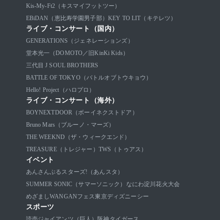
Kis-My-Ft2（キスマイフットツー）
EBiDAN（恵比寿学園男子部）
KEY TO LIT（キテレツ）
ライブ・コンサート（国内）
GENERATIONS（ジェネレーションズ）
堂本光一（DOMOTO／旧KinKi Kids）
三代目 J SOUL BROTHERS
BATTLE OF TOKYO（バトルオブトウキョウ）
Hello! Project（ハロプロ）
ライブ・コンサート（海外）
BOYNEXTDOOR（ボーイネクストドア）
Bruno Mars（ブルーノ・マーズ）
THE WEEKND（ザ・ウィークエンド）
TREASURE（トレジャー）
TWS（トゥアス）
イベント
あんさんぶるスターズ!（あんスタ）
SUMMER SONIC（サマーソニック）
なにわ淀川花火大会
めざましWANGANフェス
東京ディズニーシー
スポーツ
読売ジャイアンツ（巨人）
阪神タイガース