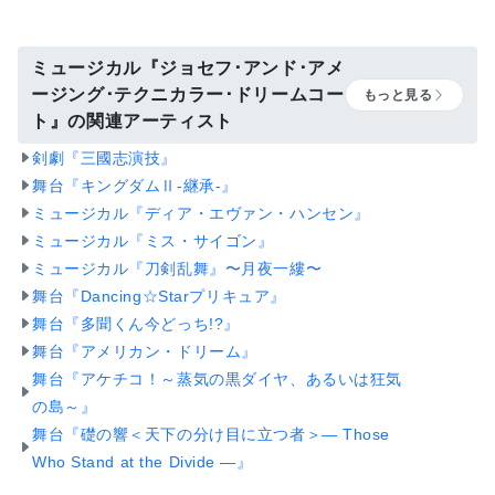
ミュージカル『ジョセフ･アンド･アメ
ージング･テクニカラー･ドリームコー
もっと見る
ト』の関連アーティスト
剣劇『三國志演技』
舞台『キングダムⅡ-継承-』
ミュージカル『ディア・エヴァン・ハンセン』
ミュージカル『ミス・サイゴン』
ミュージカル『刀剣乱舞』〜月夜一縷〜
舞台『Dancing☆Starプリキュア』
舞台『多聞くん今どっち!?』
舞台『アメリカン・ドリーム』
舞台『アケチコ！～蒸気の黒ダイヤ、あるいは狂気
の島～』
舞台『礎の響＜天下の分け目に立つ者＞― Those
Who Stand at the Divide ―』