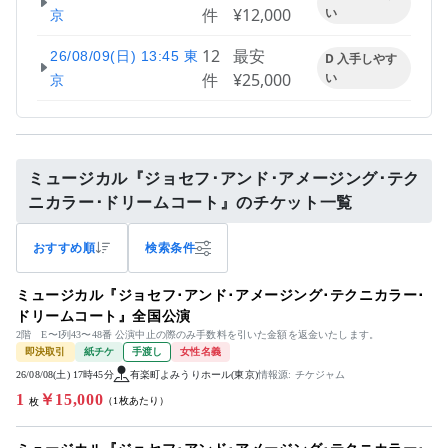
件
¥12,000
い
京
12
最安
26/08/09(日) 13:45 東
D 入手しやす
件
¥25,000
い
京
ミュージカル『ジョセフ･アンド･アメージング･テク
ニカラー･ドリームコート』のチケット一覧
おすすめ順
検索条件
ミュージカル『ジョセフ･アンド･アメージング･テクニカラー･
ドリームコート』全国公演
2階 E〜I列43〜48番 公演中止の際のみ手数料を引いた金額を返金いたします。
即決取引
紙チケ
手渡し
女性名義
26/08/08(土) 17時45分
有楽町よみうりホール(東京)
情報源: チケジャム
1
￥15,000
（1枚あたり）
枚