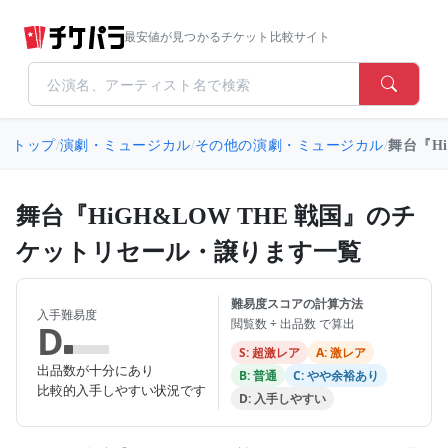
最安値が見つかるチケット比較サイト
トップ
/
演劇・ミュージカル
/
その他の演劇・ミュージカル
/
舞台『Hi
舞台『HiGH&LOW THE 戦国』のチ
ケットリセール・譲ります一覧
難易度スコアの計算方法
入手難易度
閲覧数 ÷ 出品数 で算出
D
S: 超激レア
A: 激レア
出品数が十分にあり
B: 普通
C: やや余裕あり
比較的入手しやすい状況です
D: 入手しやすい