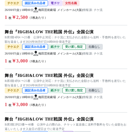
チケエク
認証済み出品者
電チケ
女性名義
26/08/07(金) 18時00分
梅田芸術劇場 メインホール(大阪)
情報源: チケ流
1
￥2,500
（1枚あたり）
枚
舞台『HiGH&LOW THE戦国 外伝』全国公演
B席3階4列4 〜25番 公演中止対応：チケ流に支払された金額から送料・手数料を差引いた
額を返金します2026年08月07日16時00分発送予定
チケエク
認証済み出品者
紙チケ
受け渡し指定
名義なし
26/08/07(金) 18時00分
梅田芸術劇場 メインホール(大阪)
情報源: チケ流
1
￥3,000
（1枚あたり）
枚
舞台『HiGH&LOW THE戦国 外伝』全国公演
B席3階4列4 〜25番 公演中止対応：チケ流に支払された金額から送料・手数料を差引いた
額を返金します2026年08月07日16時00分発送予定
チケエク
認証済み出品者
紙チケ
受け渡し指定
名義なし
26/08/07(金) 18時00分
梅田芸術劇場 メインホール(大阪)
情報源: チケ流
1
￥3,000
（1枚あたり）
枚
舞台『HiGH&LOW THE戦国 外伝』全国公演
B席3階2列23番〜40番 公演中止の際のみ、チケット返送後に送料手数料を引いた金額をお
返しいたします入金日の翌日までに発送予定