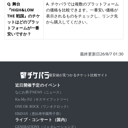
Q. 舞台
A. チケパラでは複数のプラットフォーム
『HiGH&LOW
の価格を比較できます。一番安い価格が
THE 戦国』のチケ
表示されるものをチェックし、リンク先
ットはどのプラッ
から購入してください。
トフォームが一番
安いですか？
最終更新日26/8/7 01:30
最安値が見つかるチケット比較サイト
近日開催予定のイベント
なにわ男子
NEWS（ニュース）
Kis-My-Ft2（キスマイフットツー）
ONE OK ROCK（ワンオクロック）
EBiDAN（恵比寿学園男子部）
ライブ・コンサート（国内）
GENERATIONS（ジェネレーションズ）