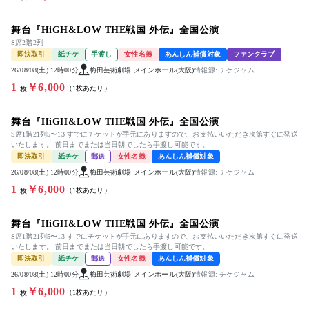
舞台『HiGH&LOW THE戦国 外伝』全国公演
S席2階2列
即決取引
紙チケ
手渡し
女性名義
あんしん補償対象
ファンクラブ
26/08/08(土) 12時00分
梅田芸術劇場 メインホール(大阪)
情報源: チケジャム
1
￥6,000
（1枚あたり）
枚
舞台『HiGH&LOW THE戦国 外伝』全国公演
S席1階21列5〜13 すでにチケットが手元にありますので、お支払いいただき次第すぐに発送
いたします。 前日までまたは当日朝でしたら手渡し可能です。
即決取引
紙チケ
郵送
女性名義
あんしん補償対象
26/08/08(土) 12時00分
梅田芸術劇場 メインホール(大阪)
情報源: チケジャム
1
￥6,000
（1枚あたり）
枚
舞台『HiGH&LOW THE戦国 外伝』全国公演
S席1階21列5〜13 すでにチケットが手元にありますので、お支払いいただき次第すぐに発送
いたします。 前日までまたは当日朝でしたら手渡し可能です。
即決取引
紙チケ
郵送
女性名義
あんしん補償対象
26/08/08(土) 12時00分
梅田芸術劇場 メインホール(大阪)
情報源: チケジャム
1
￥6,000
（1枚あたり）
枚