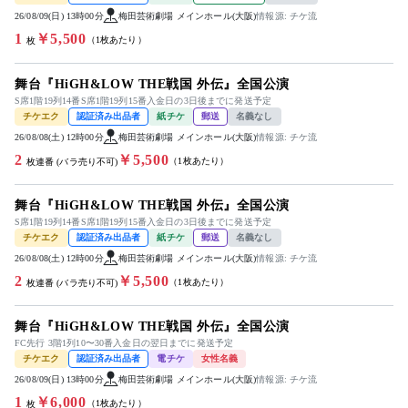
26/08/09(日) 13時00分
梅田芸術劇場 メインホール(大阪)
情報源: チケ流
1
￥5,500
（1枚あたり）
枚
舞台『HiGH&LOW THE戦国 外伝』全国公演
S席1階19列14番S席1階19列15番入金日の3日後までに発送予定
チケエク
認証済み出品者
紙チケ
郵送
名義なし
26/08/08(土) 12時00分
梅田芸術劇場 メインホール(大阪)
情報源: チケ流
2
￥5,500
（1枚あたり）
枚連番 (バラ売り不可)
舞台『HiGH&LOW THE戦国 外伝』全国公演
S席1階19列14番S席1階19列15番入金日の3日後までに発送予定
チケエク
認証済み出品者
紙チケ
郵送
名義なし
26/08/08(土) 12時00分
梅田芸術劇場 メインホール(大阪)
情報源: チケ流
2
￥5,500
（1枚あたり）
枚連番 (バラ売り不可)
舞台『HiGH&LOW THE戦国 外伝』全国公演
FC先行 3階1列10〜30番入金日の翌日までに発送予定
チケエク
認証済み出品者
電チケ
女性名義
26/08/09(日) 13時00分
梅田芸術劇場 メインホール(大阪)
情報源: チケ流
1
￥6,000
（1枚あたり）
枚