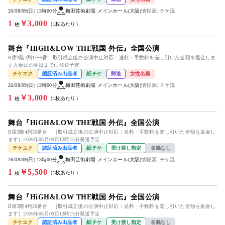
26/08/09(日) 13時00分
梅田芸術劇場 メインホール(大阪)
情報源: チケ流
1
￥3,000
（1枚あたり）
枚
舞台『HiGH&LOW THE戦国 外伝』全国公演
B席3階2列1〜5番 取引成立後の公演中止対応：送料・手数料を差し引いた全額を返金しま
す入金日の翌日までに発送予定
チケエク
認証済み出品者
紙チケ
郵送
女性名義
26/08/09(日) 13時00分
梅田芸術劇場 メインホール(大阪)
情報源: チケ流
1
￥3,000
（1枚あたり）
枚
舞台『HiGH&LOW THE戦国 外伝』全国公演
B席3階4列30番台 ［取引成立後の公演中止対応：送料・手数料を差し引いた全額を返金し
ます］2026年08月09日12時15分発送予定
チケエク
認証済み出品者
紙チケ
受け渡し指定
名義なし
26/08/09(日) 13時00分
梅田芸術劇場 メインホール(大阪)
情報源: チケ流
1
￥5,500
（1枚あたり）
枚
舞台『HiGH&LOW THE戦国 外伝』全国公演
B席3階4列30番台 ［取引成立後の公演中止対応：送料・手数料を差し引いた全額を返金し
ます］2026年08月09日12時15分発送予定
チケエク
認証済み出品者
紙チケ
受け渡し指定
名義なし