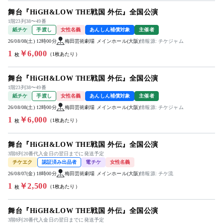
舞台『HiGH&LOW THE戦国 外伝』全国公演
1階23列38〜49番
紙チケ
手渡し
女性名義
あんしん補償対象
主催者
26/08/08(土) 12時00分
梅田芸術劇場 メインホール(大阪)
情報源: チケジャム
1
￥6,000
（1枚あたり）
枚
舞台『HiGH&LOW THE戦国 外伝』全国公演
1階23列38〜49番
紙チケ
手渡し
女性名義
あんしん補償対象
主催者
26/08/08(土) 12時00分
梅田芸術劇場 メインホール(大阪)
情報源: チケジャム
1
￥6,000
（1枚あたり）
枚
舞台『HiGH&LOW THE戦国 外伝』全国公演
3階8列20番代入金日の翌日までに発送予定
チケエク
認証済み出品者
電チケ
女性名義
26/08/07(金) 18時00分
梅田芸術劇場 メインホール(大阪)
情報源: チケ流
1
￥2,500
（1枚あたり）
枚
舞台『HiGH&LOW THE戦国 外伝』全国公演
3階8列20番代入金日の翌日までに発送予定