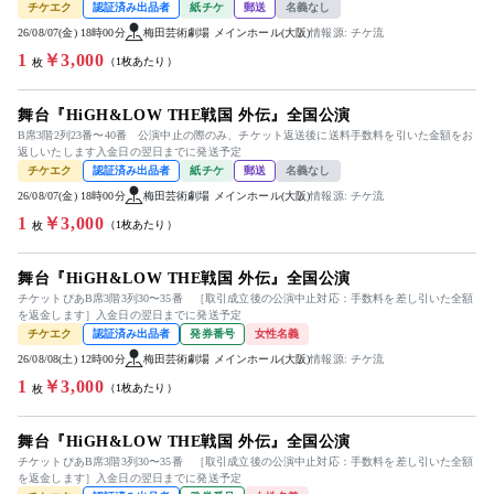
チケエク
認証済み出品者
紙チケ
郵送
名義なし
26/08/07(金) 18時00分
梅田芸術劇場 メインホール(大阪)
情報源: チケ流
1
￥3,000
（1枚あたり）
枚
舞台『HiGH&LOW THE戦国 外伝』全国公演
B席3階2列23番〜40番 公演中止の際のみ、チケット返送後に送料手数料を引いた金額をお
返しいたします入金日の翌日までに発送予定
チケエク
認証済み出品者
紙チケ
郵送
名義なし
26/08/07(金) 18時00分
梅田芸術劇場 メインホール(大阪)
情報源: チケ流
1
￥3,000
（1枚あたり）
枚
舞台『HiGH&LOW THE戦国 外伝』全国公演
チケットぴあB席3階3列30〜35番 ［取引成立後の公演中止対応：手数料を差し引いた全額
を返金します］入金日の翌日までに発送予定
チケエク
認証済み出品者
発券番号
女性名義
26/08/08(土) 12時00分
梅田芸術劇場 メインホール(大阪)
情報源: チケ流
1
￥3,000
（1枚あたり）
枚
舞台『HiGH&LOW THE戦国 外伝』全国公演
チケットぴあB席3階3列30〜35番 ［取引成立後の公演中止対応：手数料を差し引いた全額
を返金します］入金日の翌日までに発送予定