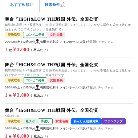
おすすめ順
検索条件
舞台『HiGH&LOW THE戦国 外伝』全国公演
B席3階3列目3〜7番通路横 ご自身で発券お願いいたします。 いかなる場合も返金は致しか
ねますのでご了承ください。最速先行です。
即決取引
コンビニ発券
女性名義
26/08/08(土) 12時00分
梅田芸術劇場 メインホール(大阪)
情報源: チケジャム
1
￥3,000
（1枚あたり）
枚
舞台『HiGH&LOW THE戦国 外伝』全国公演
B席3階3列目3〜7番通路横 ご自身で発券お願いいたします。 いかなる場合も返金は致しか
ねますのでご了承ください。最速先行です。
即決取引
コンビニ発券
女性名義
26/08/08(土) 12時00分
梅田芸術劇場 メインホール(大阪)
情報源: チケジャム
1
￥3,000
（1枚あたり）
枚
舞台『HiGH&LOW THE戦国 外伝』全国公演
S席2階2列
即決取引
紙チケ
手渡し
女性名義
あんしん補償対象
ファンクラブ
26/08/08(土) 12時00分
梅田芸術劇場 メインホール(大阪)
情報源: チケジャム
1
￥6,000
（1枚あたり）
枚