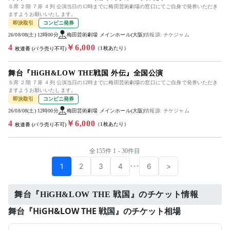
Ｓ席 ２階 ７扉 ４列 公演当日の12時までに梅田芸術劇場の窓口にてご自身で発券いただき
ますようお願いいたします。
即決取引
コンビニ発券
26/08/08(土) 12時00分
梅田芸術劇場 メインホール(大阪)
情報源: チケジャム
4
￥6,000
（1枚あたり）
枚連番 (バラ売り不可)
舞台『HiGH&LOW THE戦国 外伝』全国公演
Ｓ席 ２階 ７扉 ４列 公演当日の12時までに梅田芸術劇場の窓口にてご自身で発券いただき
ますようお願いいたします。
即決取引
コンビニ発券
26/08/08(土) 12時00分
梅田芸術劇場 メインホール(大阪)
情報源: チケジャム
4
￥6,000
（1枚あたり）
枚連番 (バラ売り不可)
全155件 1 - 30件目
1
2
3
4
6
>
･･･
舞台『HiGH&LOW THE 戦国』のチケット情報
舞台『HiGH&LOW THE 戦国』のチケット相場