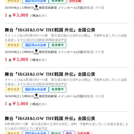
チケエク
認証済み出品者
発券番号
女性名義
26/08/08(土) 12時00分
梅田芸術劇場 メインホール(大阪)
情報源: チケ流
1
￥3,000
（1枚あたり）
枚
舞台『HiGH&LOW THE戦国 外伝』全国公演
チケットぴあA席2階5列5〜15番 取引成立後の公演中止の際は、手数料を差し引いた金額
を返金します公演日当日開演1時間前発送予定
チケエク
認証済み出品者
発券番号
26/08/08(土) 12時00分
梅田芸術劇場 メインホール(大阪)
情報源: チケ流
1
￥3,000
（1枚あたり）
枚
舞台『HiGH&LOW THE戦国 外伝』全国公演
チケットぴあA席2階5列5〜15番 取引成立後の公演中止の際は、手数料を差し引いた金額
を返金します公演日当日開演1時間前発送予定
チケエク
認証済み出品者
発券番号
26/08/08(土) 12時00分
梅田芸術劇場 メインホール(大阪)
情報源: チケ流
1
￥3,000
（1枚あたり）
枚
舞台『HiGH&LOW THE戦国 外伝』全国公演
B席3階2列1〜5番 取引成立後の公演中止対応：送料・手数料を差し引いた全額を返金しま
す入金日の翌日までに発送予定
チケエク
認証済み出品者
紙チケ
郵送
女性名義