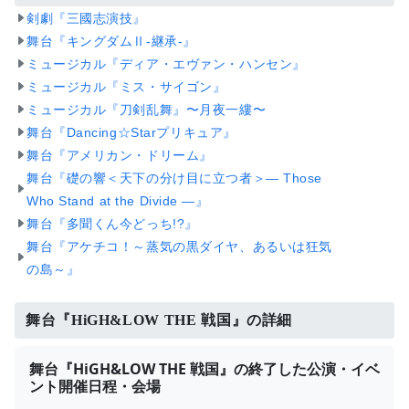
剣劇『三國志演技』
舞台『キングダムⅡ-継承-』
ミュージカル『ディア・エヴァン・ハンセン』
ミュージカル『ミス・サイゴン』
ミュージカル『刀剣乱舞』〜月夜一縷〜
舞台『Dancing☆Starプリキュア』
舞台『アメリカン・ドリーム』
舞台『礎の響＜天下の分け目に立つ者＞― Those
Who Stand at the Divide ―』
舞台『多聞くん今どっち!?』
舞台『アケチコ！～蒸気の黒ダイヤ、あるいは狂気
の島～』
舞台『HiGH&LOW THE 戦国』の詳細
舞台『HiGH&LOW THE 戦国』の終了した公演・イベ
ント開催日程・会場