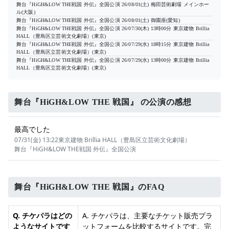
舞台『HiGH&LOW THE戦国 外伝』全国公演
26/08/01(土)
梅田芸術劇場 メインホー
ル(大阪)
舞台『HiGH&LOW THE戦国 外伝』全国公演
26/08/01(土)
御園座(愛知)
舞台『HiGH&LOW THE戦国 外伝』全国公演
26/07/30(木) 13時00分
東京建物 Brillia
HALL（豊島区立芸術文化劇場）(東京)
舞台『HiGH&LOW THE戦国 外伝』全国公演
26/07/29(水) 18時15分
東京建物 Brillia
HALL（豊島区立芸術文化劇場）(東京)
舞台『HiGH&LOW THE戦国 外伝』全国公演
26/07/29(水) 13時00分
東京建物 Brillia
HALL（豊島区立芸術文化劇場）(東京)
舞台『HiGH&LOW THE 戦国』 の公演の感想
最高でした
07/31(金) 13:22
東京建物 Brillia HALL（豊島区立芸術文化劇場）
舞台『HiGH&LOW THE戦国 外伝』全国公演
舞台『HiGH&LOW THE 戦国』のFAQ
Q. チケパラはどの
A. チケパラは、主要なチケット販売プラ
ようなサイトです
ットフォームを比較するサイトです。完