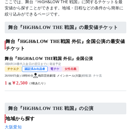
ここでは、舞台『HiGH&LOW THE 戦国』に関するチケットを最
安値から探すことができます。地域・日程などの条件から簡単に
絞り込みができるページです。
舞台『HiGH&LOW THE 戦国』の最安値チケット
舞台『HiGH&LOW THE戦国 外伝』全国公演の最安値
チケット
舞台『HiGH&LOW THE戦国 外伝』全国公演
3階8列20番代入金日の翌日までに発送予定
チケエク
認証済み出品者
電チケ
女性名義
26/08/07(金) 18時00分
梅田芸術劇場 メインホール(大阪)
情報源: チケ流
1
￥2,500
（1枚あたり）
枚
舞台『HiGH&LOW THE 戦国』の公演
地域から探す
大阪
愛知