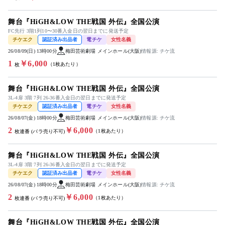
舞台『HiGH&LOW THE戦国 外伝』全国公演
FC先行 3階1列10〜30番入金日の翌日までに発送予定
チケエク
認証済み出品者
電チケ
女性名義
26/08/09(日) 13時00分
梅田芸術劇場 メインホール(大阪)
情報源: チケ流
1
￥6,000
（1枚あたり）
枚
舞台『HiGH&LOW THE戦国 外伝』全国公演
3L-4扉 3階 7列 26-36番入金日の翌日までに発送予定
チケエク
認証済み出品者
電チケ
女性名義
26/08/07(金) 18時00分
梅田芸術劇場 メインホール(大阪)
情報源: チケ流
2
￥6,000
（1枚あたり）
枚連番 (バラ売り不可)
舞台『HiGH&LOW THE戦国 外伝』全国公演
3L-4扉 3階 7列 26-36番入金日の翌日までに発送予定
チケエク
認証済み出品者
電チケ
女性名義
26/08/07(金) 18時00分
梅田芸術劇場 メインホール(大阪)
情報源: チケ流
2
￥6,000
（1枚あたり）
枚連番 (バラ売り不可)
舞台『HiGH&LOW THE戦国 外伝』全国公演