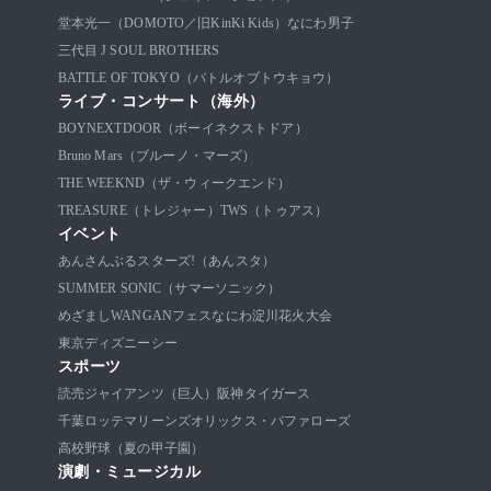
堂本光一（DOMOTO／旧KinKi Kids）
なにわ男子
三代目 J SOUL BROTHERS
BATTLE OF TOKYO（バトルオブトウキョウ）
ライブ・コンサート（海外）
BOYNEXTDOOR（ボーイネクストドア）
Bruno Mars（ブルーノ・マーズ）
THE WEEKND（ザ・ウィークエンド）
TREASURE（トレジャー）
TWS（トゥアス）
イベント
あんさんぶるスターズ!（あんスタ）
SUMMER SONIC（サマーソニック）
めざましWANGANフェス
なにわ淀川花火大会
東京ディズニーシー
スポーツ
読売ジャイアンツ（巨人）
阪神タイガース
千葉ロッテマリーンズ
オリックス・バファローズ
高校野球（夏の甲子園）
演劇・ミュージカル