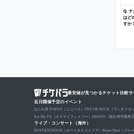
Q.
はど
すか
最安値が見つかるチケット比較サ
近日開催予定のイベント
なにわ男子
NEWS（ニュース）
ONE OK ROCK（ワンオクロ
Kis-My-Ft2（キスマイフットツー）
EBiDAN（恵比寿学園男
ライブ・コンサート（海外）
BOYNEXTDOOR（ボーイネクストドア）
Bruno Mars（