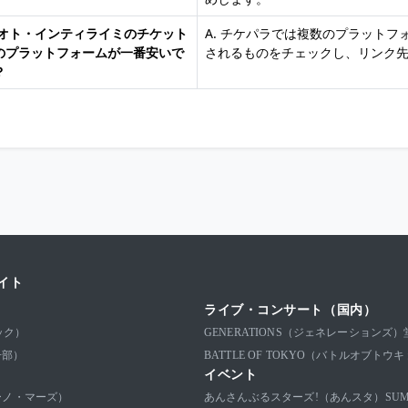
 ナオト・インティライミのチケット
A. チケパラでは複数のプラット
のプラットフォームが一番安いで
されるものをチェックし、リンク
？
イト
ライブ・コンサート（国内）
ック）
GENERATIONS（ジェネレーションズ）
子部）
BATTLE OF TOKYO（バトルオブトウ
イベント
ブルーノ・マーズ）
あんさんぶるスターズ!（あんスタ）
SU