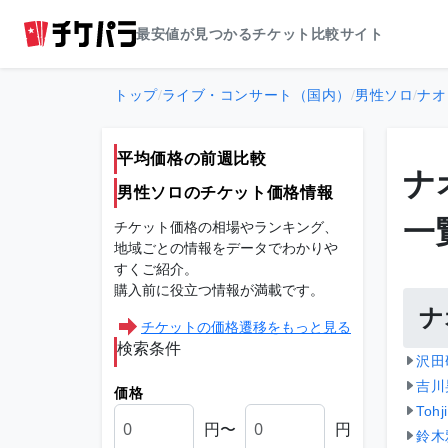
最安値が見つかるチケット比較サイト
トップ
/
ライブ・コンサート（国内）
/
男性ソロ
/
ナオ
平均価格の前週比較
ナ
男性ソロのチケット価格情報
一
チケット価格の相場やランキング、
地域ごとの情報をデータでわかりや
すくご紹介。
購入前に役立つ情報が満載です。
ナ
チケットの価格遷移をもっと見る
検索条件
沢田
吉川
価格
Toh
円〜
円
鈴木