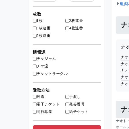
亀梨
枚数
1枚
2枚連番
ナ
3枚連番
4枚連番
5枚連番
ナ
情報源
ナオ
チケジャム
ナオ
チケ流
ナオ
チケットサークル
ナオ
ナオ
受取方法
郵送
手渡し
電子チケット
発券番号
ナ
同行募集
紙チケット
ナオト
ホールツ