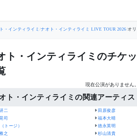
ト・インティライミ
/
ナオト・インティライミ LIVE TOUR 2026
/
オリッ
オト・インティライミのチケッ
覧
現在公演がありません
オト・インティライミの関連アーティス
研二
田原俊彦
晃司
福本大晴
ji（トージ）
徳永英明
雅之
杉山清貴