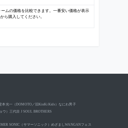
フォームの価格を比較できます。一番安い価格が表示
先から購入してください。
堂本光一（DOMOTO／旧KinKi Kids）
なにわ男子
キョウ）
三代目 J SOUL BROTHERS
MMER SONIC（サマーソニック）
めざましWANGANフェス