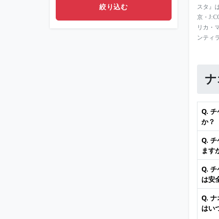
スタ』は
京・J:
リカ・
ンティ
ナ
Q.
か？
Q.
ます
Q.
は安
Q.
はい