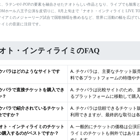
、ラテンやJ-POPの要素を融合させたナオトらしい作品となり、ライブでも観客との
COMホール八王子公演を皮切りに、8月上旬まで「ナオト・インティライミ LIVE TO
マイアミのメジャーリーグ試合で国歌独唱を務めるなど、世界に活動の幅を広げて
ライミの音楽に注目です。
オト・インティライミのFAQ
 チケパラはどのようなサイトです
A. チケパラは、主要なチケット
料で各プラットフォームの特徴や
 チケパラで直接チケットを購入でき
A. チケパラは比較サイトのため
か？
るプラットフォームに移動して購
 チケパラで紹介されているチケット
A. チケパラは信頼できるチケッ
全ですか？
利用できますが、最終的な取引は
 ナオト・インティライミのチケット
A. 一般的にチケットの価格は公
つ購入するのがベストですか？
ライミのチケットも例外ではあり
めします。