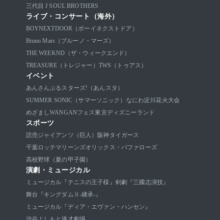
三代目 J SOUL BROTHERS
ライブ・コンサート（海外）
BOYNEXTDOOR（ボーイネクストドア）
Bruno Mars（ブルーノ・マーズ）
THE WEEKND（ザ・ウィークエンド）
TREASURE（トレジャー）
TWS（トゥアス）
イベント
あんさんぶるスターズ!（あんスタ）
SUMMER SONIC（サマーソニック）
なにわ淀川花火大会
めざましWANGANフェス
東京ディズニーランド
スポーツ
読売ジャイアンツ（巨人）
阪神タイガース
千葉ロッテマリーンズ
オリックス・バファローズ
高校野球（夏の甲子園）
演劇・ミュージカル
ミュージカル『テニスの王子様』
剣劇『三國志演技』
舞台『キングダムⅡ-継承-』
ミュージカル『ディア・エヴァン・ハンセン』
渋谷よしもと漫才劇場