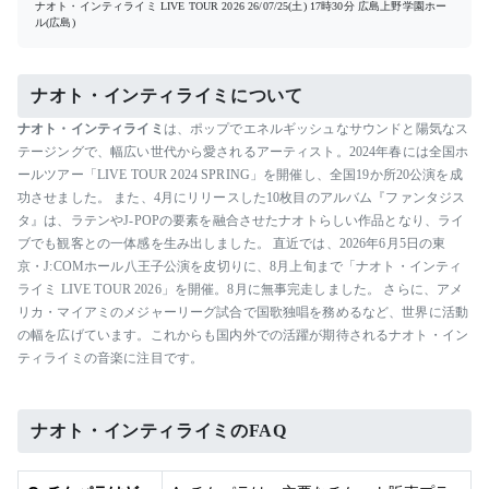
ナオト・インティライミ LIVE TOUR 2026
26/07/25(土) 17時30分
広島上野学園ホー
ル(広島)
ナオト・インティライミについて
ナオト・インティライミ
は、ポップでエネルギッシュなサウンドと陽気なス
テージングで、幅広い世代から愛されるアーティスト。2024年春には全国ホ
ールツアー「LIVE TOUR 2024 SPRING」を開催し、全国19か所20公演を成
功させました。 また、4月にリリースした10枚目のアルバム『ファンタジス
タ』は、ラテンやJ-POPの要素を融合させたナオトらしい作品となり、ライ
ブでも観客との一体感を生み出しました。 直近では、2026年6月5日の東
京・J:COMホール八王子公演を皮切りに、8月上旬まで「ナオト・インティ
ライミ LIVE TOUR 2026」を開催。8月に無事完走しました。 さらに、アメ
リカ・マイアミのメジャーリーグ試合で国歌独唱を務めるなど、世界に活動
の幅を広げています。これからも国内外での活躍が期待されるナオト・イン
ティライミの音楽に注目です。
ナオト・インティライミのFAQ