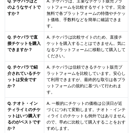
Q. チケパラはど
A. チケパラは、主要なチケット販売プラ
のようなサイトで
ットフォームを比較するサイトです。完全
すか？
無料で各プラットフォームの特徴やチケッ
ト価格、手数料などを簡単に確認できま
す。
Q. チケパラで直
A. チケパラは比較サイトのため、直接チ
接チケットを購入
ケットを購入することはできません。気に
できますか？
なるプラットフォームに移動して購入して
ください。
Q. チケパラで紹
A. チケパラは信頼できるチケット販売プ
介されているチケ
ラットフォームを比較しています。安心し
ットは安全です
て利用できますが、最終的な取引は各プラ
か？
ットフォームの規約に基づいて行われま
す。
Q. ナオト・イン
A. 一般的にチケットの価格は公演日が近
ティライミのチケ
づくにつれて変動します。ナオト・インテ
ットはいつ購入す
ィライミのチケットも例外ではありません
るのがベストです
ので、早めに比較して購入することをおす
か？
すめします。