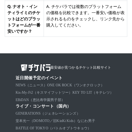
Q. ナオト・イン
A. チケパラでは複数のプラットフォーム
ティライミのチケ
の価格を比較できます。一番安い価格が表
ットはどのプラッ
示されるものをチェックし、リンク先から
トフォームが一番
購入してください。
安いですか？
最安値が見つかるチケット比較サイト
近日開催予定のイベント
NEWS（ニュース）
ONE OK ROCK（ワンオクロック）
Kis-My-Ft2（キスマイフットツー）
KEY TO LIT（キテレツ）
EBiDAN（恵比寿学園男子部）
ライブ・コンサート（国内）
GENERATIONS（ジェネレーションズ）
堂本光一（DOMOTO／旧KinKi Kids）
なにわ男子
BATTLE OF TOKYO（バトルオブトウキョウ）