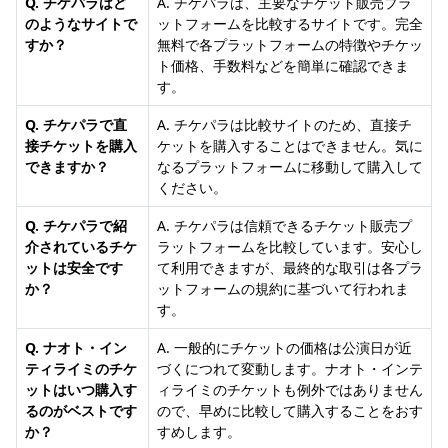
Q. チケパラはど
A. チケパラは、主要なチケット販売プラ
のようなサイトで
ットフォームを比較するサイトです。完全
すか？
無料で各プラットフォームの特徴やチケッ
ト価格、手数料などを簡単に確認できま
す。
Q. チケパラで直
A. チケパラは比較サイトのため、直接チ
接チケットを購入
ケットを購入することはできません。気に
できますか？
なるプラットフォームに移動して購入して
ください。
Q. チケパラで紹
A. チケパラは信頼できるチケット販売プ
介されているチケ
ラットフォームを比較しています。安心し
ットは安全です
て利用できますが、最終的な取引は各プラ
か？
ットフォームの規約に基づいて行われま
す。
Q. ナオト・イン
A. 一般的にチケットの価格は公演日が近
ティライミのチケ
づくにつれて変動します。ナオト・インテ
ットはいつ購入す
ィライミのチケットも例外ではありません
るのがベストです
ので、早めに比較して購入することをおす
か？
すめします。