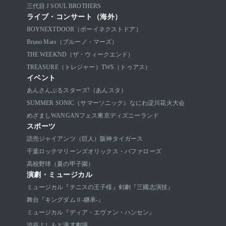
三代目 J SOUL BROTHERS
ライブ・コンサート（海外）
BOYNEXTDOOR（ボーイネクストドア）
Bruno Mars（ブルーノ・マーズ）
THE WEEKND（ザ・ウィークエンド）
TREASURE（トレジャー）
TWS（トゥアス）
イベント
あんさんぶるスターズ!（あんスタ）
SUMMER SONIC（サマーソニック）
なにわ淀川花火大会
めざましWANGANフェス
東京ディズニーランド
スポーツ
読売ジャイアンツ（巨人）
阪神タイガース
千葉ロッテマリーンズ
オリックス・バファローズ
高校野球（夏の甲子園）
演劇・ミュージカル
ミュージカル『テニスの王子様』
剣劇『三國志演技』
舞台『キングダムⅡ-継承-』
ミュージカル『ディア・エヴァン・ハンセン』
渋谷よしもと漫才劇場