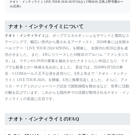
ナオト・インティライミ LIVE TOUR 2026
26/07/25(土) 17時30分
広島上野学園ホー
ル(広島)
ナオト・インティライミについて
ナオト・インティライミ
は、ポップでエネルギッシュなサウンドと陽気なス
テージングで、幅広い世代から愛されるアーティスト。2024年春には全国ホ
ールツアー「LIVE TOUR 2024 SPRING」を開催し、全国19か所20公演を成
功させました。 また、4月にリリースした10枚目のアルバム『ファンタジス
タ』は、ラテンやJ-POPの要素を融合させたナオトらしい作品となり、ライ
ブでも観客との一体感を生み出しました。 直近では、2026年6月5日の東
京・J:COMホール八王子公演を皮切りに、8月上旬まで「ナオト・インティ
ライミ LIVE TOUR 2026」を開催。8月に無事完走しました。 さらに、アメ
リカ・マイアミのメジャーリーグ試合で国歌独唱を務めるなど、世界に活動
の幅を広げています。これからも国内外での活躍が期待されるナオト・イン
ティライミの音楽に注目です。
ナオト・インティライミのFAQ