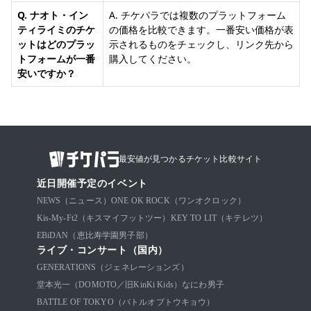
Q. ナオト・イン
A. チケパラでは複数のプラットフォーム
ティライミのチケ
の価格を比較できます。一番安い価格が表
ットはどのプラッ
示されるものをチェックし、リンク先から
トフォームが一番
購入してください。
安いですか？
最安値が見つかるチケット比較サイト
近日開催予定のイベント
NEWS（ニュース）
ONE OK ROCK（ワンオクロック）
Kis-My-Ft2（キスマイフットツー）
KEY TO LIT（キテレツ）
EBiDAN（恵比寿学園男子部）
ライブ・コンサート（国内）
GENERATIONS（ジェネレーションズ）
堂本光一（DOMOTO／旧KinKi Kids）
なにわ男子
BATTLE OF TOKYO（バトルオブトウキョウ）