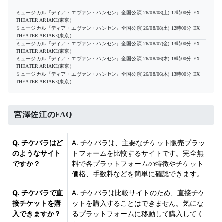
ミュージカル『ディア・エヴァン・ハンセン』全国公演
26/08/08(土) 17時00分
EX
THEATER ARIAKE(東京)
ミュージカル『ディア・エヴァン・ハンセン』全国公演
26/08/08(土) 12時00分
EX
THEATER ARIAKE(東京)
ミュージカル『ディア・エヴァン・ハンセン』全国公演
26/08/07(金) 13時00分
EX
THEATER ARIAKE(東京)
ミュージカル『ディア・エヴァン・ハンセン』全国公演
26/08/06(木) 18時00分
EX
THEATER ARIAKE(東京)
ミュージカル『ディア・エヴァン・ハンセン』全国公演
26/08/06(木) 13時00分
EX
THEATER ARIAKE(東京)
宮澤佐江のFAQ
Q. チケパラはど
A. チケパラは、主要なチケット販売プラッ
のようなサイト
トフォームを比較するサイトです。完全無
ですか？
料で各プラットフォームの特徴やチケット
価格、手数料などを簡単に確認できます。
Q. チケパラで直
A. チケパラは比較サイトのため、直接チケ
接チケットを購
ットを購入することはできません。気にな
入できますか？
るプラットフォームに移動して購入してく