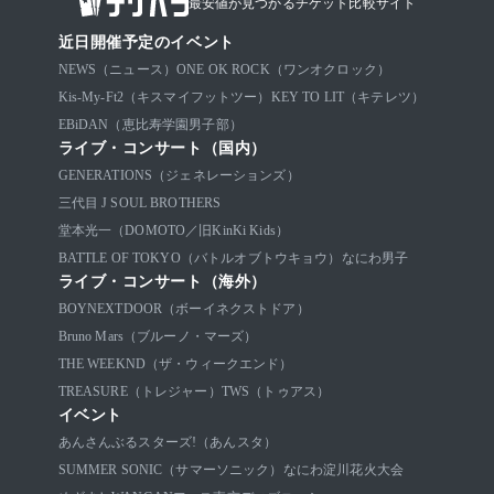
最安値が見つかるチケット比較サイト
近日開催予定のイベント
NEWS（ニュース）
ONE OK ROCK（ワンオクロック）
Kis-My-Ft2（キスマイフットツー）
KEY TO LIT（キテレツ）
EBiDAN（恵比寿学園男子部）
ライブ・コンサート（国内）
GENERATIONS（ジェネレーションズ）
三代目 J SOUL BROTHERS
堂本光一（DOMOTO／旧KinKi Kids）
BATTLE OF TOKYO（バトルオブトウキョウ）
なにわ男子
ライブ・コンサート（海外）
BOYNEXTDOOR（ボーイネクストドア）
Bruno Mars（ブルーノ・マーズ）
THE WEEKND（ザ・ウィークエンド）
TREASURE（トレジャー）
TWS（トゥアス）
イベント
あんさんぶるスターズ!（あんスタ）
SUMMER SONIC（サマーソニック）
なにわ淀川花火大会