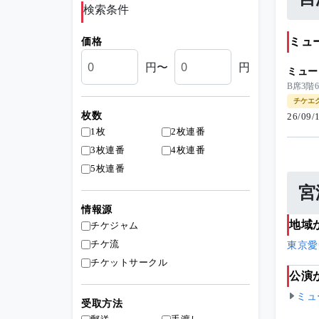
検索条件
ミュ
価格
円〜
円
ミュー
B席3階
チケエ
枚数
26/09
1枚
2枚連番
3枚連番
4枚連番
5枚連番
宮
情報源
地域
チケジャム
チケ流
東京
愛
チケットサークル
公演
ミュ
受取方法