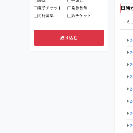
郵送
手渡し
電子チケット
発券番号
日時
同行募集
紙チケット
ミ
2
2
2
2
2
2
2
2