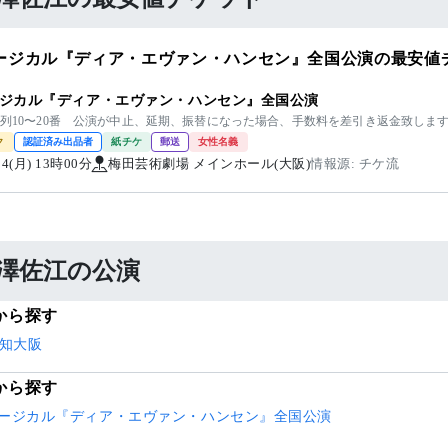
ージカル『ディア・エヴァン・ハンセン』全国公演の最安値
ジカル『ディア・エヴァン・ハンセン』全国公演
6列10〜20番 公演が中止、延期、振替になった場合、手数料を差引き返金致します20
ク
認証済み出品者
紙チケ
郵送
女性名義
/14(月) 13時00分
梅田芸術劇場 メインホール(大阪)
情報源: チケ流
澤佐江の公演
から探す
知
大阪
から探す
ージカル『ディア・エヴァン・ハンセン』全国公演