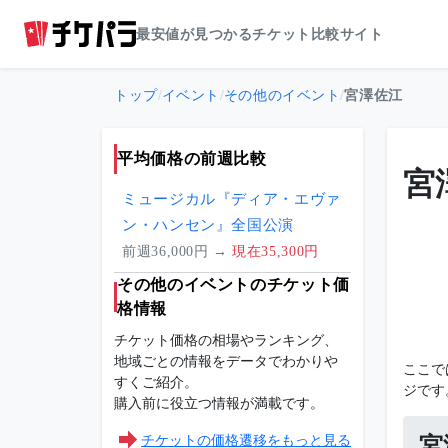
最安値が見つかるチケット比較サイト
トップ
/
イベント
/
その他のイベント
/
宮澤佐江
平均価格の前週比較
宮
ミュージカル『ディア・エヴァ
ン・ハンセン』全国公演
前週36,000円 →
現在35,300円
その他のイベントのチケット価
格情報
チケット価格の相場やランキング、
地域ごとの情報をデータでわかりや
ここで
すくご紹介。
ジです
購入前に役立つ情報が満載です。
チケットの価格遷移をもっと見る
宮