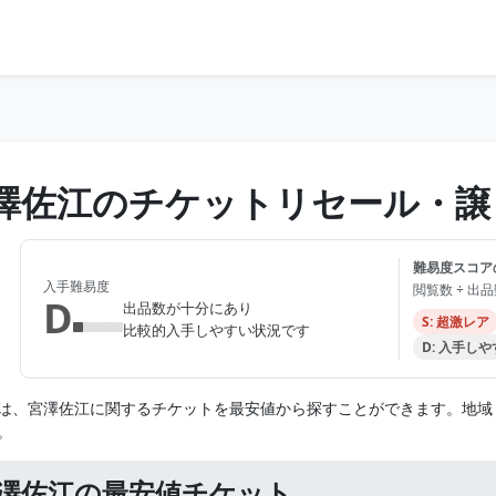
澤佐江のチケットリセール・譲
難易度スコア
入手難易度
閲覧数 ÷ 出
D
出品数が十分にあり
S: 超激レア
比較的入手しやすい状況です
D: 入手し
は、宮澤佐江に関するチケットを最安値から探すことができます。地域
。
澤佐江の最安値チケット