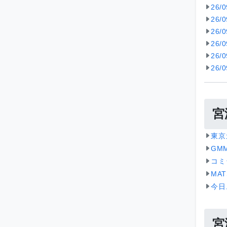
26/
26/
26/
26/
26/
26/
宮
東京
GM
コミ
MA
今日
宮