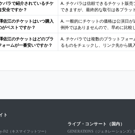
 チケパラで紹介されているチケ
A. チケパラは信頼できるチケット販
は安全ですか？
できますが、最終的な取引は各プラッ
 宮澤佐江のチケットはいつ購入
A. 一般的にチケットの価格は公演日
のがベストですか？
例外ではありませんので、早めに比較
 宮澤佐江のチケットはどのプラ
A. チケパラでは複数のプラットフォ
フォームが一番安いですか？
るものをチェックし、リンク先から購
イト
ライブ・コンサート（国内）
-My-Ft2（キスマイフットツー）
GENERATIONS（ジェネレーションズ）