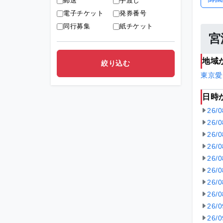
郵送
手渡し
電子チケット
発券番号
同行募集
紙チケット
宮
地域
東京
愛
日時
26/
26/
26/
26/
26/
26/
26/
26/
26/
26/