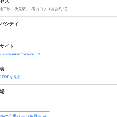
セス
 地下鉄「伏見駅」6番出口より徒歩約2分
パシティ
サイト
://www.misonoza.co.jp/
表
図PDFを見る
場
座の会場ページを見る →