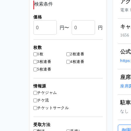
アク
検索条件
電車
価格
キャ
円〜
円
1656
枚数
公式
1枚
2枚連番
https
3枚連番
4枚連番
5枚連番
座席
座席
情報源
チケジャム
チケ流
駐車
チケットサークル
なし
受取方法
御園