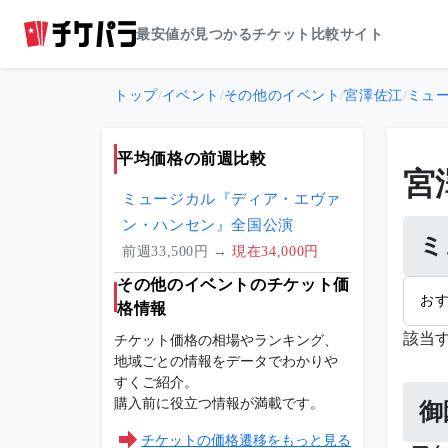
最安値が見つかるチケット比較サイト
トップ
/
イベント
/
その他のイベント
/
宮澤佐江
/
ミュ
平均価格の前週比較
宮
ミュージカル『ディア・エヴァ
ン・ハンセン』全国公演
ミ
前週33,500円 →
現在34,000円
その他のイベントのチケット価
お
格情報
該当
チケット価格の相場やランキング、
地域ごとの情報をデータでわかりや
すくご紹介。
購入前に役立つ情報が満載です。
御
チケットの価格遷移をもっと見る