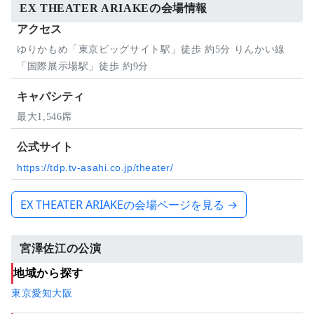
EX THEATER ARIAKEの会場情報
アクセス
ゆりかもめ「東京ビッグサイト駅」徒歩 約5分 りんかい線
「国際展示場駅」徒歩 約9分
キャパシティ
最大1,546席
公式サイト
https://tdp.tv-asahi.co.jp/theater/
EX THEATER ARIAKEの会場ページを見る →
宮澤佐江の公演
地域から探す
東京
愛知
大阪