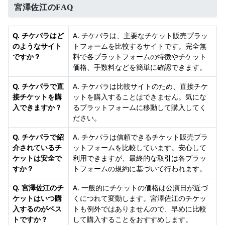
宮澤佐江のFAQ
Q. チケパラはど
A. チケパラは、主要なチケット販売プラッ
のようなサイト
トフォームを比較するサイトです。完全無
ですか？
料で各プラットフォームの特徴やチケット
価格、手数料などを簡単に確認できます。
Q. チケパラで直
A. チケパラは比較サイトのため、直接チケ
接チケットを購
ットを購入することはできません。気にな
入できますか？
るプラットフォームに移動して購入してく
ださい。
Q. チケパラで紹
A. チケパラは信頼できるチケット販売プラ
介されているチ
ットフォームを比較しています。安心して
ケットは安全で
利用できますが、最終的な取引は各プラッ
すか？
トフォームの規約に基づいて行われます。
Q. 宮澤佐江のチ
A. 一般的にチケットの価格は公演日が近づ
ケットはいつ購
くにつれて変動します。宮澤佐江のチケッ
入するのがベス
トも例外ではありませんので、早めに比較
トですか？
して購入することをおすすめします。