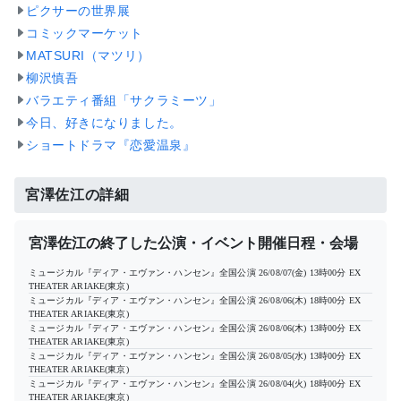
ピクサーの世界展
コミックマーケット
MATSURI（マツリ）
柳沢慎吾
バラエティ番組「サクラミーツ」
今日、好きになりました。
ショートドラマ『恋愛温泉』
宮澤佐江の詳細
宮澤佐江の終了した公演・イベント開催日程・会場
ミュージカル『ディア・エヴァン・ハンセン』全国公演
26/08/07(金) 13時00分
EX
THEATER ARIAKE(東京)
ミュージカル『ディア・エヴァン・ハンセン』全国公演
26/08/06(木) 18時00分
EX
THEATER ARIAKE(東京)
ミュージカル『ディア・エヴァン・ハンセン』全国公演
26/08/06(木) 13時00分
EX
THEATER ARIAKE(東京)
ミュージカル『ディア・エヴァン・ハンセン』全国公演
26/08/05(水) 13時00分
EX
THEATER ARIAKE(東京)
ミュージカル『ディア・エヴァン・ハンセン』全国公演
26/08/04(火) 18時00分
EX
THEATER ARIAKE(東京)