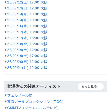
26/09/12(土) 17:00 大阪
26/09/13(日) 12:00 大阪
26/09/14(月) 13:00 大阪
26/09/14(月) 18:00 大阪
26/09/16(水) 13:00 大阪
26/09/17(木) 13:00 大阪
26/09/17(木) 18:00 大阪
26/09/18(金) 13:00 大阪
26/09/19(土) 12:00 大阪
26/09/19(土) 17:00 大阪
26/09/20(日) 12:00 大阪
26/09/21(月) 12:00 大阪
宮澤佐江の関連アーティスト
もっと見る
フェルメール展
東京ガールズコレクション（TGC）
GMMTV（ジーエムエムテレビ）