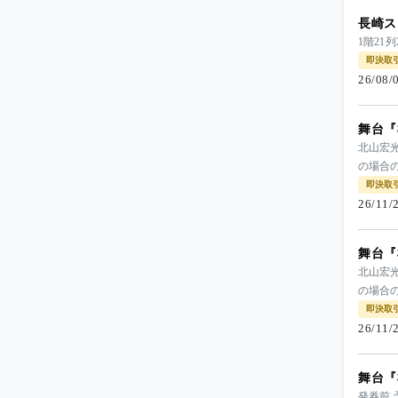
長崎ス
1階21
即決取
26/08
舞台『
北山宏光
の場合
即決取
26/11
舞台『
北山宏光
の場合
即決取
26/11
舞台『
発券前