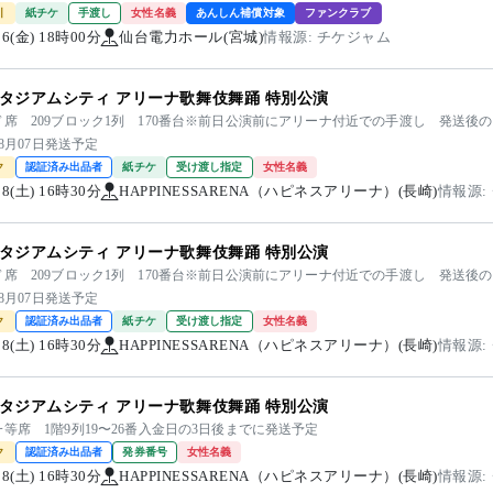
引
紙チケ
手渡し
女性名義
あんしん補償対象
ファンクラブ
/06(金) 18時00分
仙台電力ホール(宮城)
情報源: チケジャム
タジアムシティ アリーナ歌舞伎舞踊 特別公演
ド席 209ブロック1列 170番台※前日公演前にアリーナ付近での手渡し 発送後
08月07日発送予定
ク
認証済み出品者
紙チケ
受け渡し指定
女性名義
/08(土) 16時30分
HAPPINESSARENA（ハピネスアリーナ）(長崎)
情報源:
タジアムシティ アリーナ歌舞伎舞踊 特別公演
ド席 209ブロック1列 170番台※前日公演前にアリーナ付近での手渡し 発送後
08月07日発送予定
ク
認証済み出品者
紙チケ
受け渡し指定
女性名義
/08(土) 16時30分
HAPPINESSARENA（ハピネスアリーナ）(長崎)
情報源:
タジアムシティ アリーナ歌舞伎舞踊 特別公演
等席 1階9列19〜26番入金日の3日後までに発送予定
ク
認証済み出品者
発券番号
女性名義
/08(土) 16時30分
HAPPINESSARENA（ハピネスアリーナ）(長崎)
情報源: