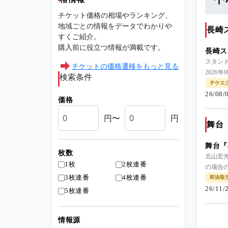
チケット価格の相場やランキング、
地域ごとの情報をデータでわかりや
長崎
すくご紹介。
購入前に役立つ情報が満載です。
長崎ス
スタン
チケットの価格遷移をもっと見る
2026年
検索条件
チケエ
26/08
価格
円〜
円
舞台
舞台『
枚数
北山宏光
1枚
2枚連番
の場合
3枚連番
4枚連番
即決取
26/11
5枚連番
情報源