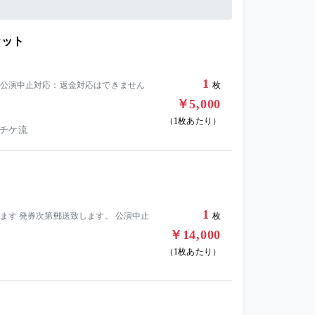
ケット
1
の公演中止対応：返金対応はできません
枚
￥5,000
（1枚あたり）
 チケ流
1
ます 発券次第郵送致します。 公演中止
枚
￥14,000
（1枚あたり）