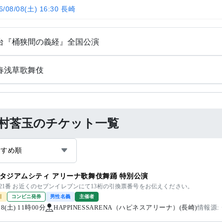
6/08/08(土) 16:30 長崎
台『桶狭間の義経』全国公演
春浅草歌舞伎
村莟玉のチケット一覧
すすめ順
タジアムシティ アリーナ歌舞伎舞踊 特別公演
列21番 お近くのセブンイレブンにて13桁の引換票番号をお伝えください。
引
コンビニ発券
男性名義
主催者
/08(土) 11時00分
HAPPINESSARENA（ハピネスアリーナ）(長崎)
情報源: