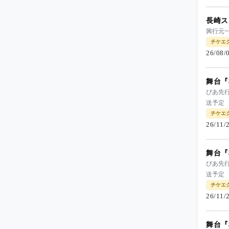
長崎ス
興行元一
チケエ
26/08
舞台『
ぴあ先
送予定
チケエ
26/11
舞台『
ぴあ先
送予定
チケエ
26/11
舞台『