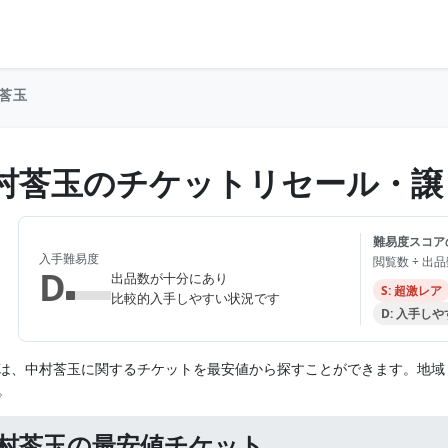
莟玉
村莟玉のチケットリセール・譲
難易度スコア
入手難易度
閲覧数 ÷ 出
D
出品数が十分にあり
S: 超激レア
比較的入手しやすい状況です
D: 入手し
は、中村莟玉に関するチケットを最安値から探すことができます。地域
。
村莟玉の最安値チケット