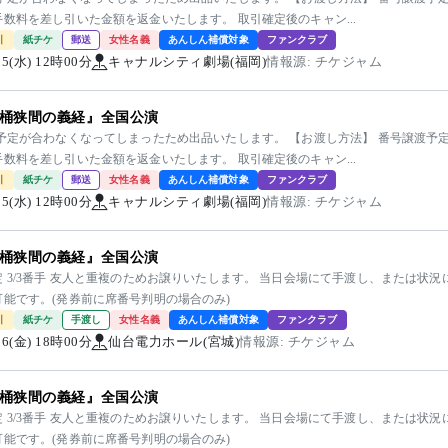
数料を差し引いた金額を返金いたします。 取引確定後のキャン...
引
紙チケ
郵送
女性名義
あんしん補償対象
ファンクラブ
/25(水) 12時00分
キャナルシティ劇場(福岡)
情報源: チケジャム
桶狭間の義経』全国公演
 予定が合わなくなってしまったため出品いたします。 【お渡し方法】 番号譲渡予定
数料を差し引いた金額を返金いたします。 取引確定後のキャン...
引
紙チケ
郵送
女性名義
あんしん補償対象
ファンクラブ
/25(水) 12時00分
キャナルシティ劇場(福岡)
情報源: チケジャム
桶狭間の義経』全国公演
 3/3番手 友人と重複のためお譲りいたします。 当日会場にて手渡し、または状
可能です。(発券前に席番号判明の場合のみ)
引
紙チケ
手渡し
女性名義
あんしん補償対象
ファンクラブ
/06(金) 18時00分
仙台電力ホール(宮城)
情報源: チケジャム
桶狭間の義経』全国公演
 3/3番手 友人と重複のためお譲りいたします。 当日会場にて手渡し、または状
可能です。(発券前に席番号判明の場合のみ)