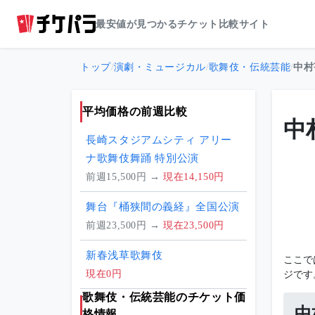
最安値が見つかるチケット比較サイト
トップ
/
演劇・ミュージカル
/
歌舞伎・伝統芸能
/
中村
平均価格の前週比較
中
長崎スタジアムシティ アリー
ナ歌舞伎舞踊 特別公演
前週15,500円 →
現在14,150円
舞台『桶狭間の義経』全国公演
前週23,500円 →
現在23,500円
新春浅草歌舞伎
ここで
ジです
現在0円
歌舞伎・伝統芸能のチケット価
中
格情報