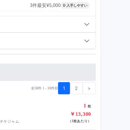
3件
最安¥5,000
D 入手しやすい
1
2
>
全58件 1 - 30件目
1
枚
￥13,300
（1枚あたり）
 チケジャム