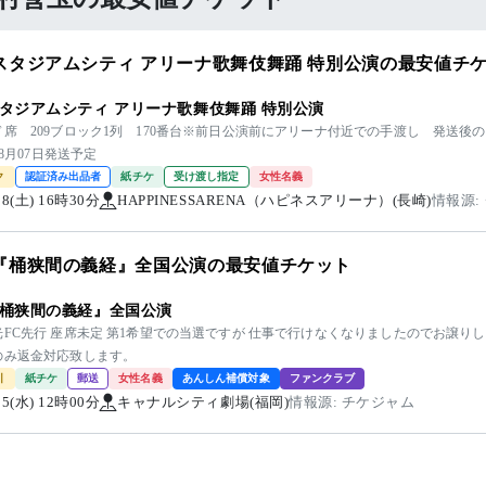
スタジアムシティ アリーナ歌舞伎舞踊 特別公演の最安値チ
タジアムシティ アリーナ歌舞伎舞踊 特別公演
ド席 209ブロック1列 170番台※前日公演前にアリーナ付近での手渡し 発送後
08月07日発送予定
ク
認証済み出品者
紙チケ
受け渡し指定
女性名義
/08(土) 16時30分
HAPPINESSARENA（ハピネスアリーナ）(長崎)
情報源:
『桶狭間の義経』全国公演の最安値チケット
桶狭間の義経』全国公演
FC先行 座席未定 第1希望での当選ですが 仕事で行けなくなりましたのでお譲りし
のみ返金対応致します。
引
紙チケ
郵送
女性名義
あんしん補償対象
ファンクラブ
/25(水) 12時00分
キャナルシティ劇場(福岡)
情報源: チケジャム