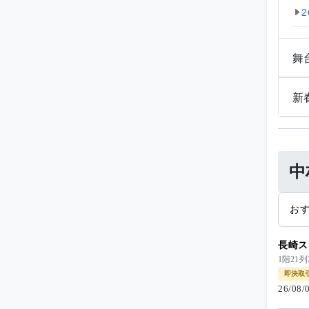
2
舞
新
中
お
長崎ス
1階21
即決取
26/08