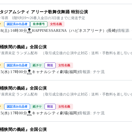
タジアムシティ アリーナ歌舞伎舞踊 特別公演
等席 1階9列19〜26番入金日の3日後までに発送予定
ク
認証済み出品者
発券番号
女性名義
/08(土) 16時30分
HAPPINESSARENA（ハピネスアリーナ）(長崎)
情報源:
桶狭間の義経』全国公演
行座席未定 ランダム配布 ［取引成立後の公演中止対応：送料・手数料を差し引い
ク
認証済み出品者
紙チケ
郵送
女性名義
/25(水) 17時00分
キャナルシティ劇場(福岡)
情報源: チケ流
桶狭間の義経』全国公演
行座席未定 ランダム配布 ［取引成立後の公演中止対応：送料・手数料を差し引い
ク
認証済み出品者
紙チケ
郵送
女性名義
/25(水) 17時00分
キャナルシティ劇場(福岡)
情報源: チケ流
桶狭間の義経』全国公演