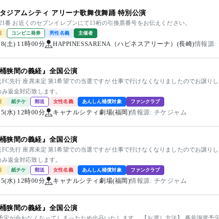
タジアムシティ アリーナ歌舞伎舞踊 特別公演
列21番 お近くのセブンイレブンにて13桁の引換票番号をお伝えください。
引
コンビニ発券
男性名義
主催者
/08(土) 11時00分
HAPPINESSARENA（ハピネスアリーナ）(長崎)
情報源:
桶狭間の義経』全国公演
FC先行 座席未定 第1希望での当選ですが 仕事で行けなくなりましたのでお譲りし
のみ返金対応致します。
引
紙チケ
郵送
女性名義
あんしん補償対象
ファンクラブ
/25(水) 12時00分
キャナルシティ劇場(福岡)
情報源: チケジャム
桶狭間の義経』全国公演
FC先行 座席未定 第1希望での当選ですが 仕事で行けなくなりましたのでお譲りし
のみ返金対応致します。
引
紙チケ
郵送
女性名義
あんしん補償対象
ファンクラブ
/25(水) 12時00分
キャナルシティ劇場(福岡)
情報源: チケジャム
桶狭間の義経』全国公演
 予定が合わなくなってしまったため出品いたします。 【お渡し方法】 番号譲渡予定