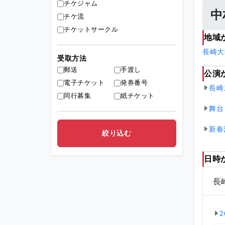
チケジャム
中
チケ流
チケットサークル
地域
長崎
大
受取方法
郵送
手渡し
公演
電子チケット
発券番号
長崎
同行募集
紙チケット
舞台
新春
日時
長
2