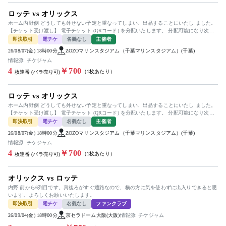
ロッテ vs オリックス
ホーム内野側 どうしても外せない予定と重なってしまい、出品することにいたし ました。
【チケット受け渡し】 電子チケット (QRコード) を分配いたします。 分配可能になり次
第、取引連絡に...
即決取引
電チケ
名義なし
主催者
26/08/07(金) 18時00分
ZOZOマリンスタジアム（千葉マリンスタジアム）(千葉)
情報源: チケジャム
4
￥700
（1枚あたり）
枚連番 (バラ売り可)
ロッテ vs オリックス
ホーム内野側 どうしても外せない予定と重なってしまい、出品することにいたし ました。
【チケット受け渡し】 電子チケット (QRコード) を分配いたします。 分配可能になり次
第、取引連絡に...
即決取引
電チケ
名義なし
主催者
26/08/07(金) 18時00分
ZOZOマリンスタジアム（千葉マリンスタジアム）(千葉)
情報源: チケジャム
4
￥700
（1枚あたり）
枚連番 (バラ売り可)
オリックス vs ロッテ
内野 前から6列目です。真後ろがすぐ通路なので、横の方に気を使わずに出入りできると思
います。よろしくお願いいたします。
即決取引
電チケ
名義なし
ファンクラブ
26/09/04(金) 18時00分
京セラドーム大阪(大阪)
情報源: チケジャム