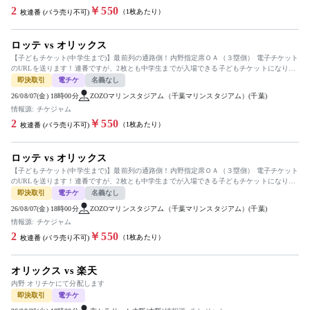
2
￥550
（1枚あたり）
枚連番 (バラ売り不可)
ロッテ vs オリックス
【子どもチケット(中学生まで)】最前列の通路側！内野指定席ＯＡ（３塁側） 電子チケット
のURLを送ります！連番ですが、2枚とも中学生までが入場できる子どもチケットになりま
すので、ご注意ください！...
即決取引
電チケ
名義なし
26/08/07(金) 18時00分
ZOZOマリンスタジアム（千葉マリンスタジアム）(千葉)
情報源: チケジャム
2
￥550
（1枚あたり）
枚連番 (バラ売り不可)
ロッテ vs オリックス
【子どもチケット(中学生まで)】最前列の通路側！内野指定席ＯＡ（３塁側） 電子チケット
のURLを送ります！連番ですが、2枚とも中学生までが入場できる子どもチケットになりま
すので、ご注意ください！...
即決取引
電チケ
名義なし
26/08/07(金) 18時00分
ZOZOマリンスタジアム（千葉マリンスタジアム）(千葉)
情報源: チケジャム
2
￥550
（1枚あたり）
枚連番 (バラ売り不可)
オリックス vs 楽天
内野 オリチケにて分配します
即決取引
電チケ