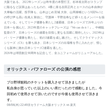
大阪である。 2022年シーズンは昨年度の本塁打王、杉本裕太郎がスランプ
に陥るなど誤算はあったものの、4番に座る吉田正尚とエースの山本由伸が
大車輪の活躍。投手陣も、山本はじめ宮城 大弥、山岡泰輔という9回No.1と
の呼び声も高い先発人筆頭に、守護神・平野佳寿など錚々たるメンバーを揃
えている。そしてリーグ優勝を果たし2連覇後、日本シリーズで26年ぶりの
日本一を掴んだ。2023年度のキャッチフレーズは『We can do it！』。中嶋聡
監督の下、日本シリーズの連覇を目指し更なる活躍に期待したい。2023年は
パ・リーグ優勝を果たし、初の3連覇を成し遂げた。そしてクライマックス
シリーズ（CS）を勝ち抜き、日本シリーズの出場権を手に入れたが、惜し
くも阪神に敗れ日本シリーズ2連覇を逃した。
2026年は球団創立90周年を記念して、全ユニフォームがリニューアルした。
オリックス・バファローズ の公演の感想
プロ野球観戦のチケットを購入させて頂きましたが
私自身が思っていた以上のいい席だったので感動しました。今
回初めて使用させて頂いたのですが今後も使用させて頂きま
す。
08/06(木) 22:49
京セラドーム大阪
オリックス vs 楽天