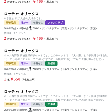
2
￥400
（1枚あたり）
枚連番 (バラ売り不可)
ロッテ vs オリックス
中学生までの2人分の入場券です。
即決取引
電チケ
名義なし
ファンクラブ
26/08/07(金) 18時00分
ZOZOマリンスタジアム（千葉マリンスタジアム）(千葉)
情報源: チケジャム
2
￥400
（1枚あたり）
枚連番 (バラ売り不可)
ロッテ vs オリックス
ホーム内野側 高校生招待チケットです。このチケットは、「大人用」と「子供用 (中学生以
下)」のうちの「大人用」でございますので、高校生ではない方もご入場可能かとは思われ
ますものの断言は致しかね、...
即決取引
電チケ
名義なし
主催者
26/08/07(金) 18時00分
ZOZOマリンスタジアム（千葉マリンスタジアム）(千葉)
情報源: チケジャム
1
￥550
（1枚あたり）
枚
ロッテ vs オリックス
ホーム内野側 高校生招待チケットです。このチケットは、「大人用」と「子供用 (中学生以
下)」のうちの「大人用」でございますので、高校生ではない方もご入場可能かとは思われ
ますものの断言は致しかね、...
即決取引
電チケ
名義なし
主催者
26/08/07(金) 18時00分
ZOZOマリンスタジアム（千葉マリンスタジアム）(千葉)