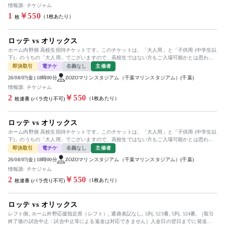
情報源: チケジャム
1
￥550
（1枚あたり）
枚
ロッテ vs オリックス
ホーム内野側 高校生招待チケットです。このチケットは、「大人用」と「子供用 (中学生以
下)」のうちの「大人用」でございますので、高校生ではない方もご入場可能かとは思われ
ますものの断言は致しかね、...
即決取引
電チケ
名義なし
主催者
26/08/07(金) 18時00分
ZOZOマリンスタジアム（千葉マリンスタジアム）(千葉)
情報源: チケジャム
2
￥550
（1枚あたり）
枚連番 (バラ売り不可)
ロッテ vs オリックス
ホーム内野側 高校生招待チケットです。このチケットは、「大人用」と「子供用 (中学生以
下)」のうちの「大人用」でございますので、高校生ではない方もご入場可能かとは思われ
ますものの断言は致しかね、...
即決取引
電チケ
名義なし
主催者
26/08/07(金) 18時00分
ZOZOマリンスタジアム（千葉マリンスタジアム）(千葉)
情報源: チケジャム
2
￥550
（1枚あたり）
枚連番 (バラ売り不可)
ロッテ vs オリックス
レフト側, ホーム外野応援指定席（レフト）, 通路表記なし, 5列, 523番, 5列, 524番, ［取引
終了後の試合中止：試合中止等による返金は対応できません］入金日の翌日までに発送予