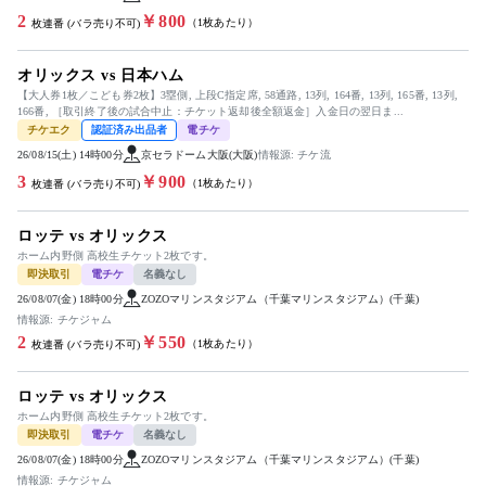
2
￥800
（1枚あたり）
枚連番 (バラ売り不可)
オリックス vs 日本ハム
【大人券1枚／こども券2枚】3塁側, 上段C指定席, 58通路, 13列, 164番, 13列, 165番, 13列,
166番, ［取引終了後の試合中止：チケット返却後全額返金］入金日の翌日ま...
チケエク
認証済み出品者
電チケ
26/08/15(土) 14時00分
京セラドーム大阪(大阪)
情報源: チケ流
3
￥900
（1枚あたり）
枚連番 (バラ売り不可)
ロッテ vs オリックス
ホーム内野側 高校生チケット2枚です。
即決取引
電チケ
名義なし
26/08/07(金) 18時00分
ZOZOマリンスタジアム（千葉マリンスタジアム）(千葉)
情報源: チケジャム
2
￥550
（1枚あたり）
枚連番 (バラ売り不可)
ロッテ vs オリックス
ホーム内野側 高校生チケット2枚です。
即決取引
電チケ
名義なし
26/08/07(金) 18時00分
ZOZOマリンスタジアム（千葉マリンスタジアム）(千葉)
情報源: チケジャム