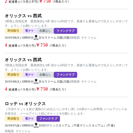
2
￥750
（1枚あたり）
枚連番 (バラ売り不可)
オリックス vs 西武
1塁側上段指定席 通路側含む4席 前から6列目です。真後ろも通路なので出入りしやすいで
す。よろしくお願いいたします。
即決取引
電チケ
名義なし
ファンクラブ
26/09/08(火) 18時00分
京セラドーム大阪(大阪)
情報源: チケジャム
4
￥750
（1枚あたり）
枚連番 (バラ売り可)
オリックス vs 西武
1塁側上段指定席 通路側含む4席 前から6列目です。真後ろも通路なので出入りしやすいで
す。よろしくお願いいたします。
即決取引
電チケ
名義なし
ファンクラブ
26/09/08(火) 18時00分
京セラドーム大阪(大阪)
情報源: チケジャム
4
￥750
（1枚あたり）
枚連番 (バラ売り可)
ロッテ vs オリックス
［子供チケット＆前が通路のため出入りしやすい席］OA席ホーム内野側 メールアドレスを
共有頂き、メールアドレス宛にチケットを分配いたします。
即決取引
電チケ
ファンクラブ
26/08/07(金) 18時00分
ZOZOマリンスタジアム（千葉マリンスタジアム）(千葉)
情報源: チケジャム