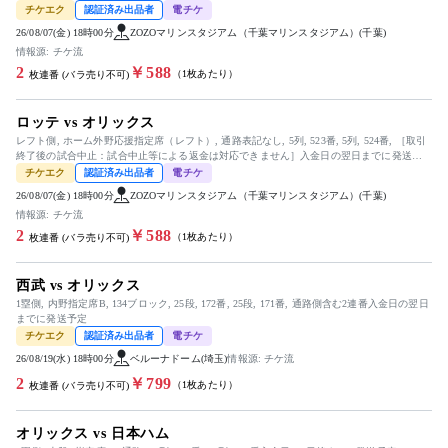
定
チケエク
認証済み出品者
電チケ
26/08/07(金) 18時00分
ZOZOマリンスタジアム（千葉マリンスタジアム）(千葉)
情報源: チケ流
2
￥588
（1枚あたり）
枚連番 (バラ売り不可)
ロッテ vs オリックス
レフト側, ホーム外野応援指定席（レフト）, 通路表記なし, 5列, 523番, 5列, 524番, ［取引
終了後の試合中止：試合中止等による返金は対応できません］入金日の翌日までに発送予
定
チケエク
認証済み出品者
電チケ
26/08/07(金) 18時00分
ZOZOマリンスタジアム（千葉マリンスタジアム）(千葉)
情報源: チケ流
2
￥588
（1枚あたり）
枚連番 (バラ売り不可)
西武 vs オリックス
1塁側, 内野指定席B, 134ブロック, 25段, 172番, 25段, 171番, 通路側含む2連番入金日の翌日
までに発送予定
チケエク
認証済み出品者
電チケ
26/08/19(水) 18時00分
ベルーナドーム(埼玉)
情報源: チケ流
2
￥799
（1枚あたり）
枚連番 (バラ売り不可)
オリックス vs 日本ハム