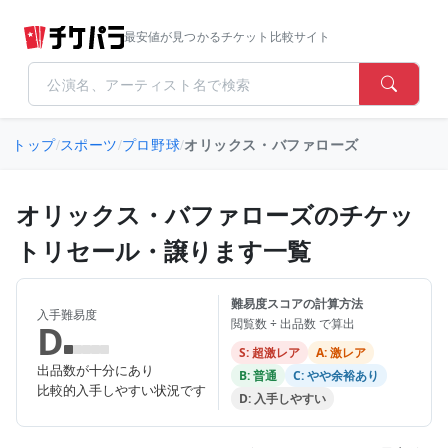
最安値が見つかるチケット比較サイト
トップ
/
スポーツ
/
プロ野球
/
オリックス・バファローズ
オリックス・バファローズのチケッ
トリセール・譲ります一覧
難易度スコアの計算方法
入手難易度
閲覧数 ÷ 出品数 で算出
D
S: 超激レア
A: 激レア
出品数が十分にあり
B: 普通
C: やや余裕あり
比較的入手しやすい状況です
D: 入手しやすい