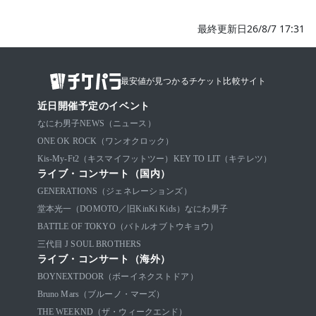
最終更新日26/8/7 17:31
最安値が見つかるチケット比較サイト
近日開催予定のイベント
なにわ男子
NEWS（ニュース）
ONE OK ROCK（ワンオクロック）
Kis-My-Ft2（キスマイフットツー）
KEY TO LIT（キテレツ）
ライブ・コンサート（国内）
GENERATIONS（ジェネレーションズ）
堂本光一（DOMOTO／旧KinKi Kids）
なにわ男子
BATTLE OF TOKYO（バトルオブトウキョウ）
三代目 J SOUL BROTHERS
ライブ・コンサート（海外）
BOYNEXTDOOR（ボーイネクストドア）
Bruno Mars（ブルーノ・マーズ）
THE WEEKND（ザ・ウィークエンド）