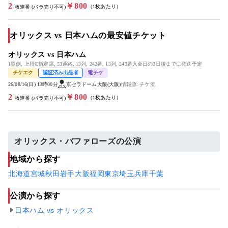
2
￥800
（1枚あたり）
枚連番 (バラ売り不可)
オリックス vs 日本ハムの最安値チケット
オリックス vs 日本ハム
1塁側, 上段C指定席, 53通路, 13列, 242番, 13列, 243番入金日の3日後までに発送予定
チケエク
認証済み出品者
電チケ
26/08/16(日) 13時00分
京セラドーム大阪(大阪)
情報源: チケ流
2
￥800
（1枚あたり）
枚連番 (バラ売り不可)
オリックス・バファローズの公演
地域から探す
北海道
宮城
秋田
岩手
大阪
福岡
東京
埼玉
兵庫
千葉
公演から探す
日本ハム vs オリックス