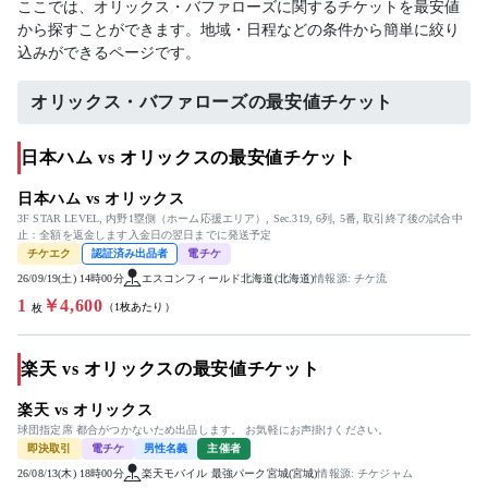
ここでは、オリックス・バファローズに関するチケットを最安値
から探すことができます。地域・日程などの条件から簡単に絞り
込みができるページです。
オリックス・バファローズの最安値チケット
日本ハム vs オリックスの最安値チケット
日本ハム vs オリックス
3F STAR LEVEL, 内野1塁側（ホーム応援エリア）, Sec.319, 6列, 5番, 取引終了後の試合中
止：全額を返金します入金日の翌日までに発送予定
チケエク
認証済み出品者
電チケ
26/09/19(土) 14時00分
エスコンフィールド北海道(北海道)
情報源: チケ流
1
￥4,600
（1枚あたり）
枚
楽天 vs オリックスの最安値チケット
楽天 vs オリックス
球団指定席 都合がつかないため出品します。 お気軽にお声掛けください。
即決取引
電チケ
男性名義
主催者
26/08/13(木) 18時00分
楽天モバイル 最強パーク宮城(宮城)
情報源: チケジャム