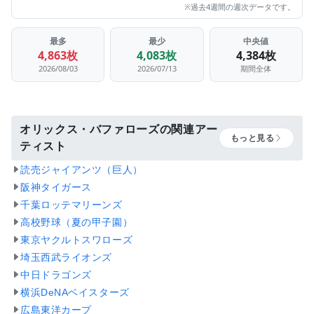
※過去4週間の週次データです。
最多
最少
中央値
4,863枚
4,083枚
4,384枚
2026/08/03
2026/07/13
期間全体
オリックス・バファローズの関連アー
もっと見る
ティスト
読売ジャイアンツ（巨人）
阪神タイガース
千葉ロッテマリーンズ
高校野球（夏の甲子園）
東京ヤクルトスワローズ
埼玉西武ライオンズ
中日ドラゴンズ
横浜DeNAベイスターズ
広島東洋カープ