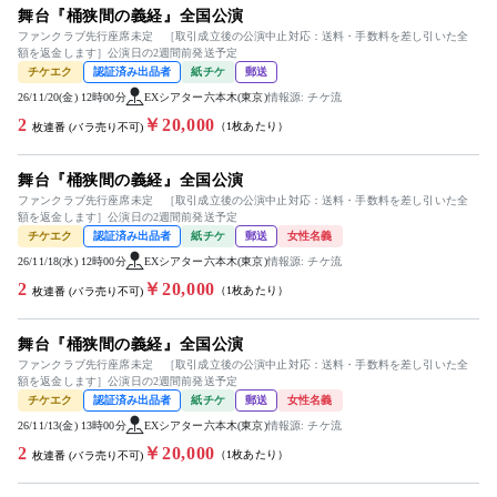
舞台『桶狭間の義経』全国公演
ファンクラブ先行座席未定 ［取引成立後の公演中止対応：送料・手数料を差し引いた全
額を返金します］公演日の2週間前発送予定
チケエク
認証済み出品者
紙チケ
郵送
26/11/20(金) 12時00分
EXシアター六本木(東京)
情報源: チケ流
2
￥20,000
（1枚あたり）
枚連番 (バラ売り不可)
舞台『桶狭間の義経』全国公演
ファンクラブ先行座席未定 ［取引成立後の公演中止対応：送料・手数料を差し引いた全
額を返金します］公演日の2週間前発送予定
チケエク
認証済み出品者
紙チケ
郵送
女性名義
26/11/18(水) 12時00分
EXシアター六本木(東京)
情報源: チケ流
2
￥20,000
（1枚あたり）
枚連番 (バラ売り不可)
舞台『桶狭間の義経』全国公演
ファンクラブ先行座席未定 ［取引成立後の公演中止対応：送料・手数料を差し引いた全
額を返金します］公演日の2週間前発送予定
チケエク
認証済み出品者
紙チケ
郵送
女性名義
26/11/13(金) 13時00分
EXシアター六本木(東京)
情報源: チケ流
2
￥20,000
（1枚あたり）
枚連番 (バラ売り不可)