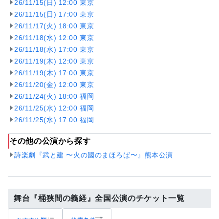
26/11/15(日) 12:00 東京
26/11/15(日) 17:00 東京
26/11/17(火) 18:00 東京
26/11/18(水) 12:00 東京
26/11/18(水) 17:00 東京
26/11/19(木) 12:00 東京
26/11/19(木) 17:00 東京
26/11/20(金) 12:00 東京
26/11/24(火) 18:00 福岡
26/11/25(水) 12:00 福岡
26/11/25(水) 17:00 福岡
その他の公演から探す
詩楽劇『武と建 〜火の國のまほろば〜』熊本公演
舞台『桶狭間の義経』全国公演のチケット一覧