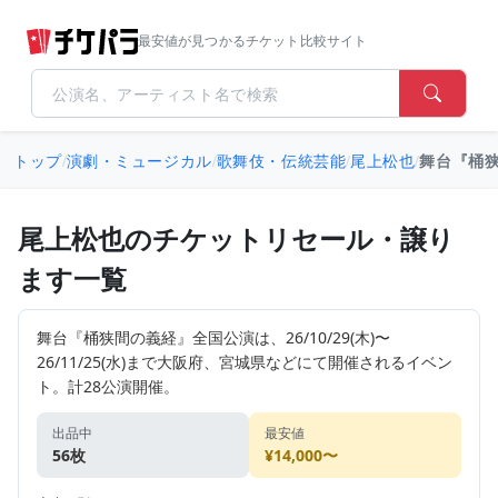
最安値が見つかるチケット比較サイト
トップ
/
演劇・ミュージカル
/
歌舞伎・伝統芸能
/
尾上松也
/
舞台『桶
尾上松也のチケットリセール・譲り
ます一覧
舞台『桶狭間の義経』全国公演は、26/10/29(木)〜
26/11/25(水)まで大阪府、宮城県などにて開催されるイベン
ト。計28公演開催。
出品中
最安値
56枚
¥14,000〜