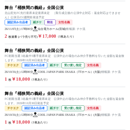
舞台『桶狭間の義経』全国公演
北山宏光FC先行座席未定座席未定 ［取引成立後の公演中止対応：返金対応はできませ
ん］公演日の1週間前発送予定
認証済み出品者
紙チケ
郵送
女性名義
26/11/07(土) 17時00分
仙台電力ホール(宮城)
情報源: チケ流
2
￥17,000
（1枚あたり）
枚連番 (バラ売り不可)
舞台『桶狭間の義経』全国公演
FC初期当選 3名義中3番手座席未定 公演中止の場合のみ仲介手数料を引いた金額を返金致
します。2026年10月30日発送予定
チケエク
認証済み出品者
紙チケ
受け渡し指定
女性名義
26/10/31(土) 12時00分
COOL JAPAN PARK OSAKA（TTホール）(大阪)
情報源: チケ流
1
￥18,000
（1枚あたり）
枚
舞台『桶狭間の義経』全国公演
FC初期当選 3名義中2番手座席未定 公演中止の場合のみ仲介手数料を引いた金額を返金致
します。2026年10月30日発送予定
チケエク
認証済み出品者
紙チケ
受け渡し指定
女性名義
26/10/31(土) 12時00分
COOL JAPAN PARK OSAKA（TTホール）(大阪)
情報源: チケ流
1
￥18,000
（1枚あたり）
枚