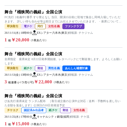
舞台『桶狭間の義経』全国公演
FC先行 2名義中2番手 すり替えなし 当日、開演15分前に現地で集合し同時入場していただ
きます。 詳しい待ち合わせ等は前日までにお伝えさせていただきます。 ・座席についての
クレーム、その他の...
即決取引
電チケ
同行
女性名義
ファンクラブ
26/11/11(水) 18時00分
EXシアター六本木(東京)
情報源: チケジャム
1
￥20,000
（1枚あたり）
枚
舞台『桶狭間の義経』全国公演
全席指定 座席未定 8月22日発券開始後、レターパックにて郵送致します。よろしくお願い
します。
即決取引
紙チケ
郵送
男性名義
あんしん補償対象
26/11/13(金) 13時00分
EXシアター六本木(東京)
情報源: チケジャム
3
￥22,000
（1枚あたり）
枚連番 (バラ売り可)
舞台『桶狭間の義経』全国公演
ぴあ先行座席未定 ランダム配布 ［取引成立後の公演中止対応：送料・手数料を差し引い
た全額を返金します］公演日の10日前発送予定
チケエク
認証済み出品者
紙チケ
郵送
女性名義
26/11/25(水) 17時00分
キャナルシティ劇場(福岡)
情報源: チケ流
1
￥15,000
（1枚あたり）
枚