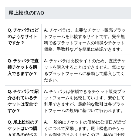
尾上松也のFAQ
Q. チケパラはど
A. チケパラは、主要なチケット販売プラッ
のようなサイト
トフォームを比較するサイトです。完全無
ですか？
料で各プラットフォームの特徴やチケット
価格、手数料などを簡単に確認できます。
Q. チケパラで直
A. チケパラは比較サイトのため、直接チケ
接チケットを購
ットを購入することはできません。気にな
入できますか？
るプラットフォームに移動して購入してく
ださい。
Q. チケパラで紹
A. チケパラは信頼できるチケット販売プラ
介されているチ
ットフォームを比較しています。安心して
ケットは安全で
利用できますが、最終的な取引は各プラッ
すか？
トフォームの規約に基づいて行われます。
Q. 尾上松也のチ
A. 一般的にチケットの価格は公演日が近づ
ケットはいつ購
くにつれて変動します。尾上松也のチケッ
入するのがベス
トも例外ではありませんので、早めに比較