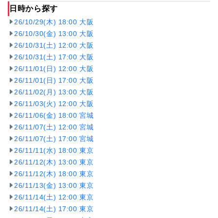
日時から探す
26/10/29(木) 18:00 大阪
26/10/30(金) 13:00 大阪
26/10/31(土) 12:00 大阪
26/10/31(土) 17:00 大阪
26/11/01(日) 12:00 大阪
26/11/01(日) 17:00 大阪
26/11/02(月) 13:00 大阪
26/11/03(火) 12:00 大阪
26/11/06(金) 18:00 宮城
26/11/07(土) 12:00 宮城
26/11/07(土) 17:00 宮城
26/11/11(水) 18:00 東京
26/11/12(木) 13:00 東京
26/11/12(木) 18:00 東京
26/11/13(金) 13:00 東京
26/11/14(土) 12:00 東京
26/11/14(土) 17:00 東京