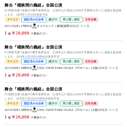
舞台『桶狭間の義経』全国公演
FC初期当選 3名義中2番手座席未定 公演中止の場合のみ仲介手数料を引いた金額を返金致
します。2026年11月24日発送予定
チケエク
認証済み出品者
紙チケ
受け渡し指定
女性名義
26/11/25(水) 17時00分
キャナルシティ劇場(福岡)
情報源: チケ流
1
￥20,000
（1枚あたり）
枚
舞台『桶狭間の義経』全国公演
FC初期当選 3名義中2番手座席未定 公演中止の場合のみ仲介手数料を引いた金額を返金致
します。2026年10月29日16時00分発送予定
チケエク
認証済み出品者
紙チケ
受け渡し指定
女性名義
26/10/29(木) 18時00分
COOL JAPAN PARK OSAKA（TTホール）(大阪)
情報源: チケ流
1
￥20,000
（1枚あたり）
枚
舞台『桶狭間の義経』全国公演
FC初期当選 3名義中2番手座席未定 公演中止の場合のみ仲介手数料を引いた金額を返金致
します。2026年10月29日16時00分発送予定
チケエク
認証済み出品者
紙チケ
受け渡し指定
女性名義
26/10/29(木) 18時00分
COOL JAPAN PARK OSAKA（TTホール）(大阪)
情報源: チケ流
1
￥20,000
（1枚あたり）
枚