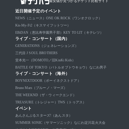
最安値が見つかるチケット比較サイト
近日開催予定のイベント
NEWS（ニュース）
ONE OK ROCK（ワンオクロック）
Kis-My-Ft2（キスマイフットツー）
EBiDAN（恵比寿学園男子部）
KEY TO LIT（キテレツ）
ライブ・コンサート（国内）
GENERATIONS（ジェネレーションズ）
三代目 J SOUL BROTHERS
堂本光一（DOMOTO／旧KinKi Kids）
BATTLE OF TOKYO（バトルオブトウキョウ）
なにわ男子
ライブ・コンサート（海外）
BOYNEXTDOOR（ボーイネクストドア）
Bruno Mars（ブルーノ・マーズ）
THE WEEKND（ザ・ウィークエンド）
TREASURE（トレジャー）
TWS（トゥアス）
イベント
あんさんぶるスターズ!（あんスタ）
SUMMER SONIC（サマーソニック）
なにわ淀川花火大会