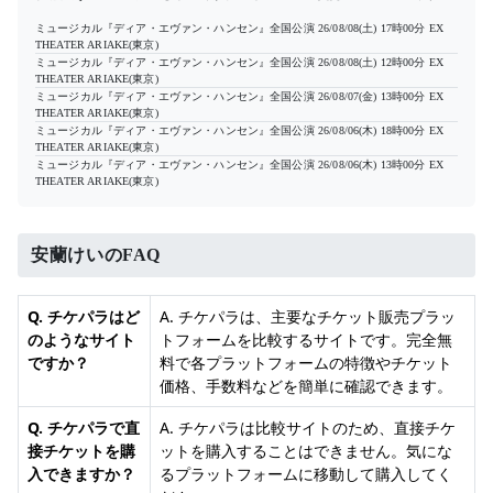
ミュージカル『ディア・エヴァン・ハンセン』全国公演
26/08/08(土) 17時00分
EX
THEATER ARIAKE(東京)
ミュージカル『ディア・エヴァン・ハンセン』全国公演
26/08/08(土) 12時00分
EX
THEATER ARIAKE(東京)
ミュージカル『ディア・エヴァン・ハンセン』全国公演
26/08/07(金) 13時00分
EX
THEATER ARIAKE(東京)
ミュージカル『ディア・エヴァン・ハンセン』全国公演
26/08/06(木) 18時00分
EX
THEATER ARIAKE(東京)
ミュージカル『ディア・エヴァン・ハンセン』全国公演
26/08/06(木) 13時00分
EX
THEATER ARIAKE(東京)
安蘭けいのFAQ
Q. チケパラはど
A. チケパラは、主要なチケット販売プラッ
のようなサイト
トフォームを比較するサイトです。完全無
ですか？
料で各プラットフォームの特徴やチケット
価格、手数料などを簡単に確認できます。
Q. チケパラで直
A. チケパラは比較サイトのため、直接チケ
接チケットを購
ットを購入することはできません。気にな
入できますか？
るプラットフォームに移動して購入してく