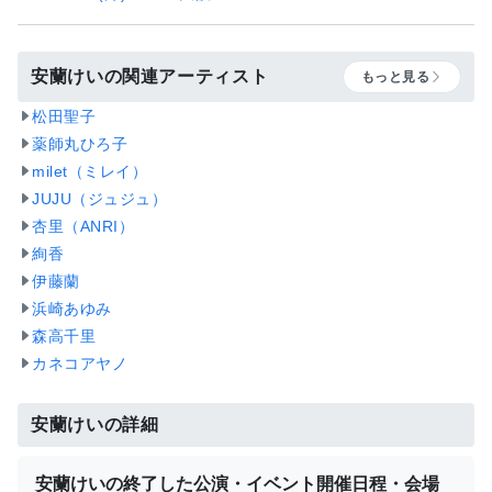
安蘭けいの関連アーティスト
もっと見る
松田聖子
薬師丸ひろ子
milet（ミレイ）
JUJU（ジュジュ）
杏里（ANRI）
絢香
伊藤蘭
浜崎あゆみ
森高千里
カネコアヤノ
安蘭けいの詳細
安蘭けいの終了した公演・イベント開催日程・会場