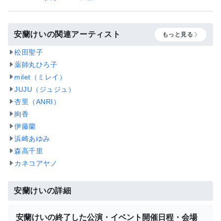
安蘭けいの関連アーティスト
もっと見る
松田聖子
薬師丸ひろ子
milet（ミレイ）
JUJU（ジュジュ）
杏里（ANRI）
絢香
伊藤蘭
浜崎あゆみ
森高千里
カネコアヤノ
安蘭けいの詳細
安蘭けいの終了した公演・イベント開催日程・会場