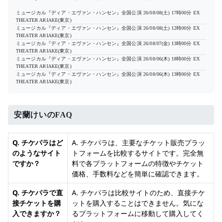
ミュージカル『ディア・エヴァン・ハンセン』全国公演
26/08/08(土) 17時00分
EX
THEATER ARIAKE(東京)
ミュージカル『ディア・エヴァン・ハンセン』全国公演
26/08/08(土) 12時00分
EX
THEATER ARIAKE(東京)
ミュージカル『ディア・エヴァン・ハンセン』全国公演
26/08/07(金) 13時00分
EX
THEATER ARIAKE(東京)
ミュージカル『ディア・エヴァン・ハンセン』全国公演
26/08/06(木) 18時00分
EX
THEATER ARIAKE(東京)
ミュージカル『ディア・エヴァン・ハンセン』全国公演
26/08/06(木) 13時00分
EX
THEATER ARIAKE(東京)
安蘭けいのFAQ
Q. チケパラはど
A. チケパラは、主要なチケット販売プラッ
のようなサイト
トフォームを比較するサイトです。完全無
ですか？
料で各プラットフォームの特徴やチケット
価格、手数料などを簡単に確認できます。
Q. チケパラで直
A. チケパラは比較サイトのため、直接チケ
接チケットを購
ットを購入することはできません。気にな
入できますか？
るプラットフォームに移動して購入してく