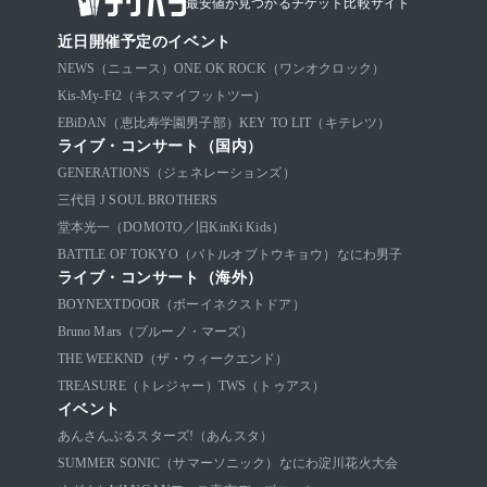
最安値が見つかるチケット比較サイト
近日開催予定のイベント
NEWS（ニュース）
ONE OK ROCK（ワンオクロック）
Kis-My-Ft2（キスマイフットツー）
EBiDAN（恵比寿学園男子部）
KEY TO LIT（キテレツ）
ライブ・コンサート（国内）
GENERATIONS（ジェネレーションズ）
三代目 J SOUL BROTHERS
堂本光一（DOMOTO／旧KinKi Kids）
BATTLE OF TOKYO（バトルオブトウキョウ）
なにわ男子
ライブ・コンサート（海外）
BOYNEXTDOOR（ボーイネクストドア）
Bruno Mars（ブルーノ・マーズ）
THE WEEKND（ザ・ウィークエンド）
TREASURE（トレジャー）
TWS（トゥアス）
イベント
あんさんぶるスターズ!（あんスタ）
SUMMER SONIC（サマーソニック）
なにわ淀川花火大会