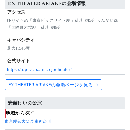
EX THEATER ARIAKEの会場情報
アクセス
ゆりかもめ「東京ビッグサイト駅」徒歩 約5分 りんかい線
「国際展示場駅」徒歩 約9分
キャパシティ
最大1,546席
公式サイト
https://tdp.tv-asahi.co.jp/theater/
EX THEATER ARIAKEの会場ページを見る →
安蘭けいの公演
地域から探す
東京
愛知
大阪
兵庫
神奈川