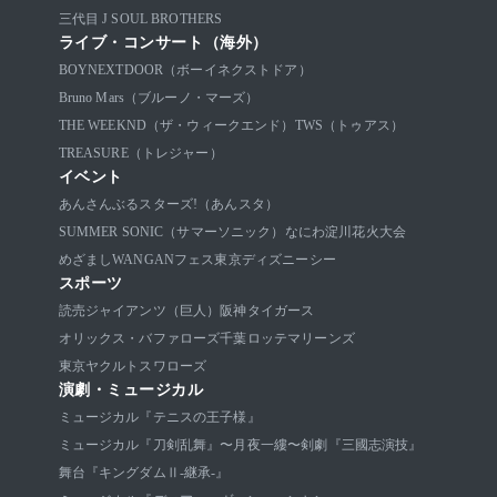
三代目 J SOUL BROTHERS
ライブ・コンサート（海外）
BOYNEXTDOOR（ボーイネクストドア）
Bruno Mars（ブルーノ・マーズ）
THE WEEKND（ザ・ウィークエンド）
TWS（トゥアス）
TREASURE（トレジャー）
イベント
あんさんぶるスターズ!（あんスタ）
SUMMER SONIC（サマーソニック）
なにわ淀川花火大会
めざましWANGANフェス
東京ディズニーシー
スポーツ
読売ジャイアンツ（巨人）
阪神タイガース
オリックス・バファローズ
千葉ロッテマリーンズ
東京ヤクルトスワローズ
演劇・ミュージカル
ミュージカル『テニスの王子様』
ミュージカル『刀剣乱舞』〜月夜一縷〜
剣劇『三國志演技』
舞台『キングダムⅡ-継承-』