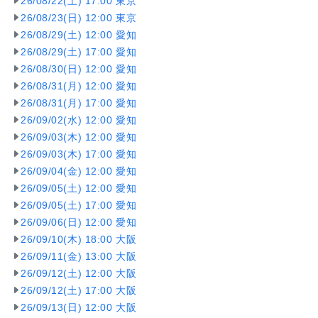
26/08/22(土) 17:00 東京
26/08/23(日) 12:00 東京
26/08/29(土) 12:00 愛知
26/08/29(土) 17:00 愛知
26/08/30(日) 12:00 愛知
26/08/31(月) 12:00 愛知
26/08/31(月) 17:00 愛知
26/09/02(水) 12:00 愛知
26/09/03(木) 12:00 愛知
26/09/03(木) 17:00 愛知
26/09/04(金) 12:00 愛知
26/09/05(土) 12:00 愛知
26/09/05(土) 17:00 愛知
26/09/06(日) 12:00 愛知
26/09/10(木) 18:00 大阪
26/09/11(金) 13:00 大阪
26/09/12(土) 12:00 大阪
26/09/12(土) 17:00 大阪
26/09/13(日) 12:00 大阪