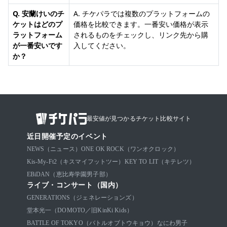
Q. 安蘭けいのチ
A. チケパラでは複数のプラットフォームの
ケットはどのプ
価格を比較できます。一番安い価格が表示
ラットフォーム
されるものをチェックし、リンク先から購
が一番安いです
入してください。
か？
最安値が見つかるチケット比較サイト
近日開催予定のイベント
NEWS（ニュース）
ONE OK ROCK（ワンオクロック）
Kis-My-Ft2（キスマイフットツー）
KEY TO LIT（キテレツ）
EBiDAN（恵比寿学園男子部）
ライブ・コンサート（国内）
GENERATIONS（ジェネレーションズ）
堂本光一（DOMOTO／旧KinKi Kids）
BATTLE OF TOKYO（バトルオブトウキョウ）
なにわ男子