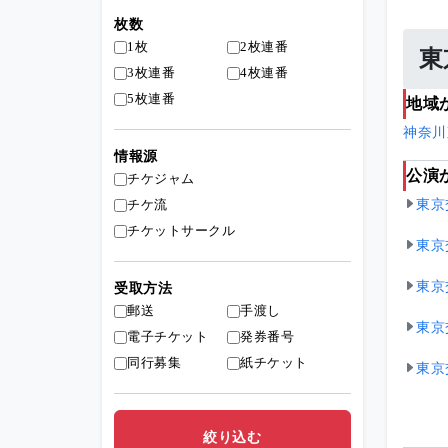
枚数
1枚
2枚連番
東
3枚連番
4枚連番
5枚連番
地域
神奈川
情報源
公演
チケジャム
東京
チケ流
チケットサークル
東京
東京
受取方法
郵送
手渡し
東京
電子チケット
発券番号
同行募集
紙チケット
東京