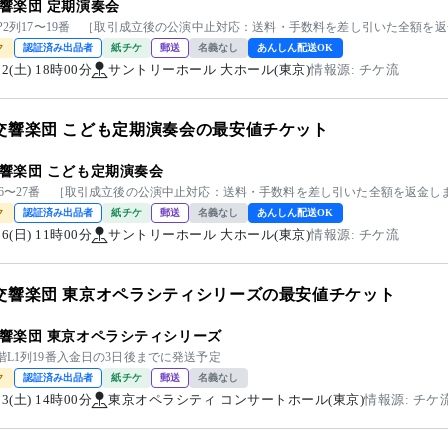
響楽団 定期演奏会
2階P2列17〜19番 ［取引成立後の公演中止対応：送料・手数料を差し引いた全額
ク
認証済み出品者
紙チケ
郵送
名義なし
あんしん配送OK
/22(土) 18時00分
サントリーホール 大ホール(東京)
情報源: チケ流
交響楽団 こども定期演奏会の最安値チケット
響楽団 こども定期演奏会
列16〜27番 ［取引成立後の公演中止対応：送料・手数料を差し引いた全額を返金し
ク
認証済み出品者
紙チケ
郵送
名義なし
あんしん配送OK
/06(日) 11時00分
サントリーホール 大ホール(東京)
情報源: チケ流
交響楽団 東京オペラシティシリーズの最安値チケット
響楽団 東京オペラシティシリーズ
階L1列19番入金日の3日後までに発送予定
ク
認証済み出品者
紙チケ
郵送
名義なし
/03(土) 14時00分
東京オペラシティ コンサートホール(東京)
情報源: チケ