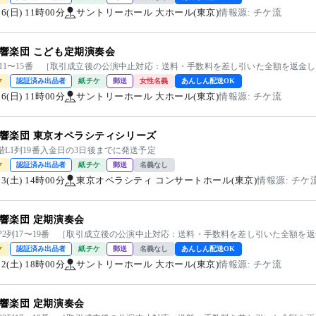
/06(日) 11時00分
サントリーホール 大ホール(東京)
情報源: チケ流
響楽団 こども定期演奏会
0列11〜15番 ［取引成立後の公演中止対応：送料・手数料を差し引いた全額を返金
ク
認証済み出品者
紙チケ
郵送
女性名義
あんしん配送OK
/06(日) 11時00分
サントリーホール 大ホール(東京)
情報源: チケ流
響楽団 東京オペラシティシリーズ
階L1列19番入金日の3日後までに発送予定
ク
認証済み出品者
紙チケ
郵送
名義なし
/03(土) 14時00分
東京オペラシティ コンサートホール(東京)
情報源: チケ
響楽団 定期演奏会
2階P2列17〜19番 ［取引成立後の公演中止対応：送料・手数料を差し引いた全額
ク
認証済み出品者
紙チケ
郵送
名義なし
あんしん配送OK
/22(土) 18時00分
サントリーホール 大ホール(東京)
情報源: チケ流
響楽団 定期演奏会