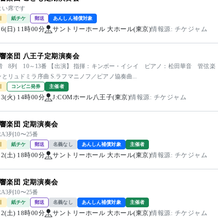
よい席です
引
紙チケ
郵送
あんしん補償対象
/06(日) 11時00分
サントリーホール 大ホール(東京)
情報源: チケジャム
響楽団 八王子定期演奏会
階 8列 10～13番 【出演】 指揮：キンボー・イシイ ピアノ：松田華音 管弦楽
とリュドミラ序曲 S.ラフマニノフ／ピアノ協奏曲...
引
コンビニ発券
主催者
/03(火) 14時00分
J:COMホール八王子(東京)
情報源: チケジャム
響楽団 定期演奏会
A3列10〜25番
引
紙チケ
郵送
名義なし
あんしん補償対象
主催者
/12(土) 18時00分
サントリーホール 大ホール(東京)
情報源: チケジャム
響楽団 定期演奏会
A3列10〜25番
引
紙チケ
郵送
名義なし
あんしん補償対象
主催者
/12(土) 18時00分
サントリーホール 大ホール(東京)
情報源: チケジャム