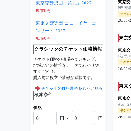
東京交
東京交響楽団「第九」2026
P席 
現在0円
チケエ
26/08
東京交響楽団 ニューイヤーコ
ンサート 2027
東京
現在0円
クラシックのチケット価格情報
東京交
1階7
チケット価格の相場やランキング、
チケエ
地域ごとの情報をデータでわかりや
26/09
すくご紹介。
購入前に役立つ情報が満載です。
東京
チケットの価格遷移をもっと見る
検索条件
東京交
A席 2
価格
チケエ
26/10
円〜
円