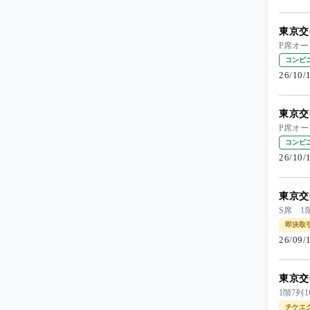
東京交
P席オ
コンビ
26/10
東京交
P席オ
コンビ
26/10
東京交
S席 1
即決取
26/09
東京交
1階7
チケエ