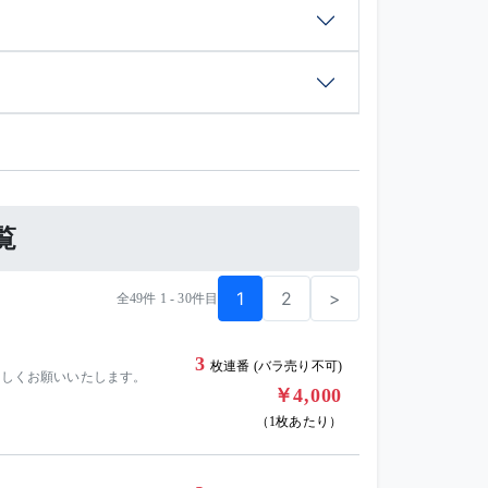
覧
1
2
>
全49件 1 - 30件目
3
枚連番 (バラ売り不可)
ろしくお願いいたします。
￥4,000
（1枚あたり）