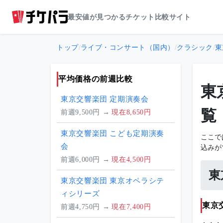
最安値が見つかるチケット比較サイト
トップ
/
ライブ・コンサート（国内）
/
クラシック
/
東
平均価格の前週比較
東
東京交響楽団 定期演奏会
覧
前週9,500円 →
現在8,650円
東京交響楽団 こども定期演奏
ここで
会
込みが
前週6,000円 →
現在4,500円
東
東京交響楽団 東京オペラシテ
ィシリーズ
東京
前週4,750円 →
現在7,400円