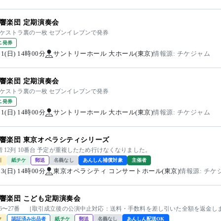
響楽団 定期演奏会
ーケストラ裏の一枚 セブンイレブンで発券
ニ発券
/11(日) 14時00分
サントリーホール 大ホール(東京)
情報源: チケジャム
響楽団 定期演奏会
ーケストラ裏の一枚 セブンイレブンで発券
ニ発券
/11(日) 14時00分
サントリーホール 大ホール(東京)
情報源: チケジャム
響楽団 東京オペラシティシリーズ
階 12列 10番台 予定が重複したため行けなくなりました。
引
紙チケ
郵送
名義なし
あんしん補償対象
主催者
/13(日) 14時00分
東京オペラシティ コンサートホール(東京)
情報源: チケ
響楽団 こども定期演奏会
列16〜27番 ［取引成立後の公演中止対応：送料・手数料を差し引いた全額を返金し
ク
認証済み出品者
紙チケ
郵送
名義なし
あんしん配送OK