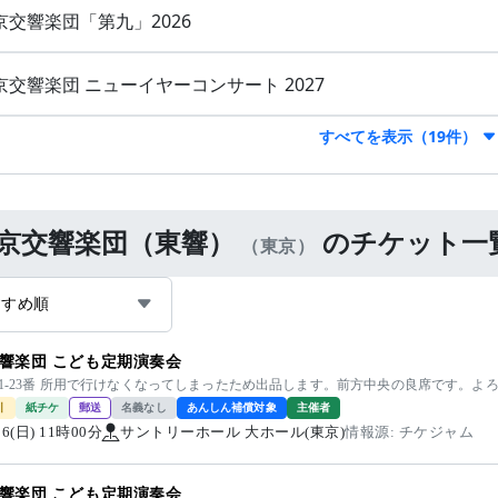
京交響楽団「第九」2026
京交響楽団 ニューイヤーコンサート 2027
すべてを表示（19件）
京交響楽団（東響）
のチケット一
（東京）
すすめ順
響楽団 こども定期演奏会
21-23番 所用で行けなくなってしまったため出品します。前方中央の良席です。よ
引
紙チケ
郵送
名義なし
あんしん補償対象
主催者
/06(日) 11時00分
サントリーホール 大ホール(東京)
情報源: チケジャム
響楽団 こども定期演奏会