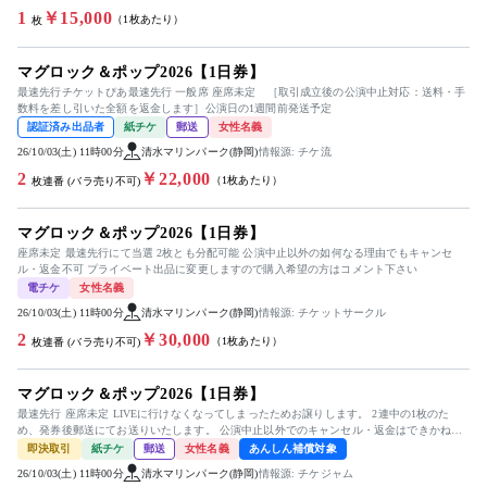
1
￥15,000
（1枚あたり）
枚
マグロック＆ポップ2026【1日券】
最速先行チケットぴあ最速先行 一般席 座席未定 ［取引成立後の公演中止対応：送料・手
数料を差し引いた全額を返金します］公演日の1週間前発送予定
認証済み出品者
紙チケ
郵送
女性名義
26/10/03(土) 11時00分
清水マリンパーク(静岡)
情報源: チケ流
2
￥22,000
（1枚あたり）
枚連番 (バラ売り不可)
マグロック＆ポップ2026【1日券】
座席未定 最速先行にて当選 2枚とも分配可能 公演中止以外の如何なる理由でもキャンセ
ル・返金不可 プライベート出品に変更しますので購入希望の方はコメント下さい
電チケ
女性名義
26/10/03(土) 11時00分
清水マリンパーク(静岡)
情報源: チケットサークル
2
￥30,000
（1枚あたり）
枚連番 (バラ売り不可)
マグロック＆ポップ2026【1日券】
最速先行 座席未定 LIVEに行けなくなってしまったためお譲りします。 2連中の1枚のた
め、発券後郵送にてお送りいたします。 公演中止以外でのキャンセル・返金はできかねま
す。
即決取引
紙チケ
郵送
女性名義
あんしん補償対象
26/10/03(土) 11時00分
清水マリンパーク(静岡)
情報源: チケジャム