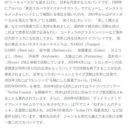
の“トーキョースカ”を築き上げた、日本を代表するスカバンドです。1989年
にアルバム『東京スカパラダイスオーケストラ』でデビューし、インストゥ
ルメンタルバンドとして確固たる地位を築いたのち、2001年からはゲストボ
ーカルを迎えた“歌モノ”にも挑戦。「めくれたオレンジ」「美しく燃える
森」などの代表曲で広く支持を集めました。国内外で精力的に活動を続け、
これまで世界32カ国で公演を行い、コーチェラやグラストンベリーなど海外
の大型フェスにも出演してきた、世界に誇る日本のライブバンドです。 現
在の東京スカパラダイスオーケストラは、NARGO（Trumpet）、
GAMO（Tenor sax）、谷中敦（Baritone sax）、加藤隆志（Guitar）、川上つ
よし（Bass）、沖祐市（Keyboards）、大森はじめ（Percussion）、茂木欣一
（Drums）の8人体制で活動しています。2026年4月には、トロンボーンの北
原雅彦が同年5月12日の公演をもってバンドでの活動を終了することが公式
発表されました。 近年もコラボレーションとライブ活動は非常に活発で、
2026年3月には“VS.シリーズ”を軸にした最新アルバム『[SKA]
SHOWDOWN』を発売。2026年6月から8月にかけてはライブハウスツアー
「VerSus Carnival」を開催中で、同作は6月21日にHuluでライブ形式配信され
ることも案内されています。さらに、2026年4月配信の「グッドラック！マ
イフレンド feat.ムロツヨシ & さかなクン」はTVアニメ『ねずみくんのチョ
ッキ』主題歌に起用され、2025年9月発売の「Action (VS. 稲葉浩志)」など話
題作も続いています。進化を止めず、ジャンルも世代も越えて走り続ける唯
一無二のスカバンドです。