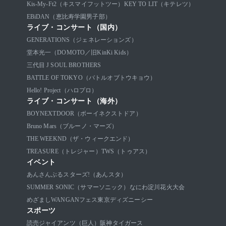
Kis-My-Ft2（キスマイフットツー）
KEY TO LIT（キテレツ）
EBiDAN（恵比寿学園男子部）
ライブ・コンサート（国内）
GENERATIONS（ジェネレーションズ）
堂本光一（DOMOTO／旧KinKi Kids）
三代目 J SOUL BROTHERS
BATTLE OF TOKYO（バトルオブトウキョウ）
Hello! Project（ハロプロ）
ライブ・コンサート（海外）
BOYNEXTDOOR（ボーイネクストドア）
Bruno Mars（ブルーノ・マーズ）
THE WEEKND（ザ・ウィークエンド）
TREASURE（トレジャー）
TWS（トゥアス）
イベント
あんさんぶるスターズ!（あんスタ）
SUMMER SONIC（サマーソニック）
なにわ淀川花火大会
めざましWANGANフェス
東京ディズニーシー
スポーツ
読売ジャイアンツ（巨人）
阪神タイガース