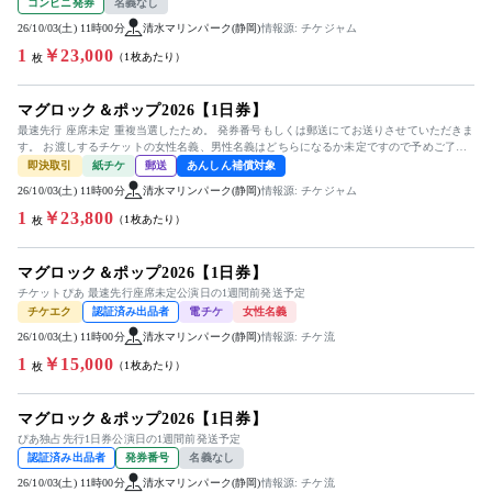
ンセル、返金は不可です。
コンビニ発券
名義なし
26/10/03(土) 11時00分
清水マリンパーク(静岡)
情報源: チケジャム
1
￥23,000
（1枚あたり）
枚
マグロック＆ポップ2026【1日券】
最速先行 座席未定 重複当選したため。 発券番号もしくは郵送にてお送りさせていただきま
す。 お渡しするチケットの女性名義、男性名義はどちらになるか未定ですので予めご了承
ください。 いかなる場...
即決取引
紙チケ
郵送
あんしん補償対象
26/10/03(土) 11時00分
清水マリンパーク(静岡)
情報源: チケジャム
1
￥23,800
（1枚あたり）
枚
マグロック＆ポップ2026【1日券】
チケットぴあ 最速先行座席未定公演日の1週間前発送予定
チケエク
認証済み出品者
電チケ
女性名義
26/10/03(土) 11時00分
清水マリンパーク(静岡)
情報源: チケ流
1
￥15,000
（1枚あたり）
枚
マグロック＆ポップ2026【1日券】
ぴあ独占先行1日券公演日の1週間前発送予定
認証済み出品者
発券番号
名義なし
26/10/03(土) 11時00分
清水マリンパーク(静岡)
情報源: チケ流