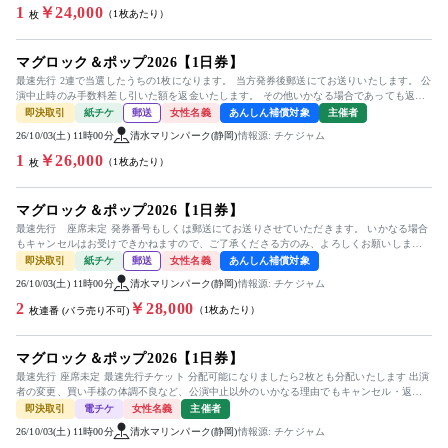
1
￥24,000
（1枚あたり）
枚
マグロック＆ポップ2026【1日券】
最速先行 2連で当選したうちの1枚になります。 当方発券後郵送にてお送りいたします。 公
演中止時のみ手数料差し引いた額を返金いたします。 その他いかなる場合であっても返金
対応出来かねますのでご...
即決取引
紙チケ
郵送
女性名義
あんしん補償対象
主催者
26/10/03(土) 11時00分
清水マリンパーク(静岡)
情報源: チケジャム
1
￥26,000
（1枚あたり）
枚
マグロック＆ポップ2026【1日券】
最速先行 座席未定 発券番号もしくは郵送にてお送りさせていただきます。 いかなる場合
もキャンセルはお受けできかねますので、ご了承くださる方のみ、よろしくお願いしま
す。 ご購入いただける方は、...
即決取引
紙チケ
郵送
女性名義
あんしん補償対象
26/10/03(土) 11時00分
清水マリンパーク(静岡)
情報源: チケジャム
2
￥28,000
（1枚あたり）
枚連番 (バラ売り不可)
マグロック＆ポップ2026【1日券】
最速先行 座席未定 最速先行チケット 分配可能になりましたら2枚とも分配いたします 出演
者の変更、買い手様の体調不良など、公演中止以外のいかなる理由でもキャンセル・返金
不可
即決取引
電チケ
女性名義
主催者
26/10/03(土) 11時00分
清水マリンパーク(静岡)
情報源: チケジャム