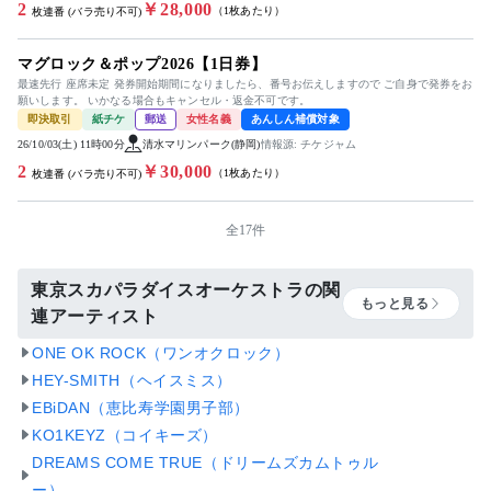
2
￥28,000
（1枚あたり）
枚連番 (バラ売り不可)
マグロック＆ポップ2026【1日券】
最速先行 座席未定 発券開始期間になりましたら、番号お伝えしますので ご自身で発券をお
願いします。 いかなる場合もキャンセル・返金不可です。
即決取引
紙チケ
郵送
女性名義
あんしん補償対象
26/10/03(土) 11時00分
清水マリンパーク(静岡)
情報源: チケジャム
2
￥30,000
（1枚あたり）
枚連番 (バラ売り不可)
全17件
東京スカパラダイスオーケストラの関
もっと見る
連アーティスト
ONE OK ROCK（ワンオクロック）
HEY-SMITH（ヘイスミス）
EBiDAN（恵比寿学園男子部）
KO1KEYZ（コイキーズ）
DREAMS COME TRUE（ドリームズカムトゥル
ー）