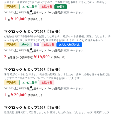
おります。単番ですが2枚ございますので、ご希望の方はお申し付けください。整番なし。
公演中止等いかなる場合も...
即決取引
コンビニ発券
女性名義
主催者
26/10/03(土) 11時00分
清水マリンパーク(静岡)
情報源: チケジャム
1
￥19,000
（1枚あたり）
枚
マグロック＆ポップ2026【1日券】
ぴあ独占先行 2名義中2番手のお譲りになります。 紙チケット発券後、郵送いたします。 チ
ケットを受け取り次第速やかに受け取り通知をお願いします。いかなる場合もキャンセ
ル、返金は不可です。
即決取引
紙チケ
郵送
女性名義
あんしん補償対象
26/10/03(土) 11時00分
清水マリンパーク(静岡)
情報源: チケジャム
2
￥19,500
（1枚あたり）
枚連番 (バラ売り不可)
マグロック＆ポップ2026【1日券】
未定 紙チケットになります。 発券開始期間になりましたら、発券に必要な番号をお伝え致
しますのでご自身でセブンイレブンにて発券をお願いいたします。
即決取引
コンビニ発券
女性名義
26/10/03(土) 11時00分
清水マリンパーク(静岡)
情報源: チケジャム
1
￥20,000
（1枚あたり）
枚
マグロック＆ポップ2026【1日券】
最速先行 最速先行にて当選しましたが 重複したため出品いたします。 公演1週間前にセブ