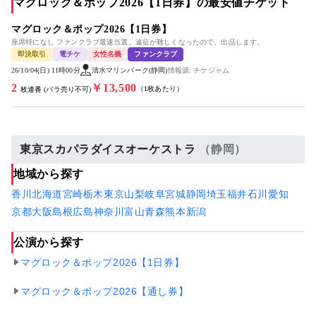
マグロック＆ポップ2026【1日券】の最安値チケット
マグロック＆ポップ2026【1日券】
座席特になし ファンクラブ最速当選。遠征が難しくなったので、出品します。
即決取引
電チケ
女性名義
ファンクラブ
26/10/04(日) 11時00分
清水マリンパーク(静岡)
情報源: チケジャム
2
￥13,500
（1枚あたり）
枚連番 (バラ売り不可)
東京スカパラダイスオーケストラ
（静岡）
地域から探す
香川
北海道
宮崎
栃木
東京
山梨
岐阜
宮城
静岡
埼玉
福井
石川
愛知
京都
大阪
島根
広島
神奈川
富山
青森
熊本
新潟
公演から探す
マグロック＆ポップ2026【1日券】
マグロック＆ポップ2026【通し券】