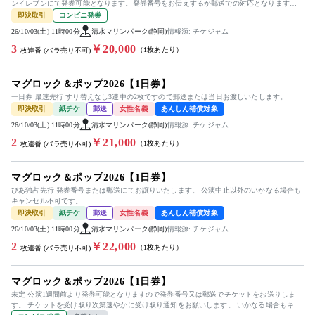
ンイレブンにて発券可能となります。発券番号をお伝えするか郵送での対応となります。
公演中止以外...
即決取引
コンビニ発券
26/10/03(土) 11時00分
清水マリンパーク(静岡)
情報源: チケジャム
3
￥20,000
（1枚あたり）
枚連番 (バラ売り不可)
マグロック＆ポップ2026【1日券】
一日券 最速先行 すり替えなし3連中の2枚ですので郵送または当日お渡しいたします。
即決取引
紙チケ
郵送
女性名義
あんしん補償対象
26/10/03(土) 11時00分
清水マリンパーク(静岡)
情報源: チケジャム
2
￥21,000
（1枚あたり）
枚連番 (バラ売り不可)
マグロック＆ポップ2026【1日券】
ぴあ独占先行 発券番号または郵送にてお譲りいたします。 公演中止以外のいかなる場合も
キャンセル不可です。
即決取引
紙チケ
郵送
女性名義
あんしん補償対象
26/10/03(土) 11時00分
清水マリンパーク(静岡)
情報源: チケジャム
2
￥22,000
（1枚あたり）
枚連番 (バラ売り不可)
マグロック＆ポップ2026【1日券】
未定 公演1週間前より発券可能となりますので発券番号又は郵送でチケットをお送りしま
す。 チケットを受け取り次第速やかに受け取り通知をお願いします。 いかなる場合もキャ