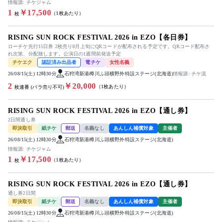
情報源: チケジャム
1
￥17,500
（1枚あたり）
枚
RISING SUN ROCK FESTIVAL 2026 in EZO【各日券】
ローチケ先行15日券 2枚売り8月上旬にQRコードが配布される予定です。QRコード配布さ
れ次第、分配致します。公演日の1週間前発送予定
チケエク
認証済み出品者
電チケ
女性名義
26/08/15(土) 12時30分
石狩湾新港樽川ふ頭横野外特設ステージ(北海道)
情報源: チケ流
2
￥20,000
（1枚あたり）
枚連番 (バラ売り不可)
RISING SUN ROCK FESTIVAL 2026 in EZO【通し券】
2日間通し券
即決取引
紙チケ
郵送
名義なし
あんしん補償対象
主催者
26/08/15(土) 12時30分
石狩湾新港樽川ふ頭横野外特設ステージ(北海道)
情報源: チケジャム
1
￥17,500
（1枚あたり）
枚
RISING SUN ROCK FESTIVAL 2026 in EZO【通し券】
通し券2日間
即決取引
紙チケ
郵送
名義なし
あんしん補償対象
主催者
26/08/15(土) 12時30分
石狩湾新港樽川ふ頭横野外特設ステージ(北海道)