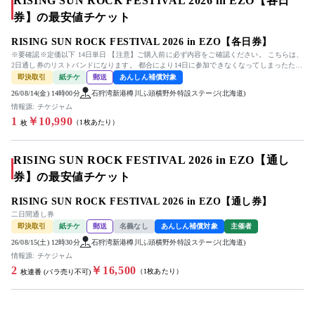
RISING SUN ROCK FESTIVAL 2026 in EZO【各日
券】の最安値チケット
RISING SUN ROCK FESTIVAL 2026 in EZO【各日券】
※要確認※定価以下 14日単日 【注意】ご購入前に必ず内容をご確認ください。 こちらは、
2日通し券のリストバンドになります。 都合により14日に参加できなくなってしまったた
め、14日夜もしく...
即決取引
紙チケ
郵送
あんしん補償対象
26/08/14(金) 14時00分
石狩湾新港樽川ふ頭横野外特設ステージ(北海道)
情報源: チケジャム
1
￥10,990
（1枚あたり）
枚
RISING SUN ROCK FESTIVAL 2026 in EZO【通し
券】の最安値チケット
RISING SUN ROCK FESTIVAL 2026 in EZO【通し券】
二日間通し券
即決取引
紙チケ
郵送
名義なし
あんしん補償対象
主催者
26/08/15(土) 12時30分
石狩湾新港樽川ふ頭横野外特設ステージ(北海道)
情報源: チケジャム
2
￥16,500
（1枚あたり）
枚連番 (バラ売り不可)