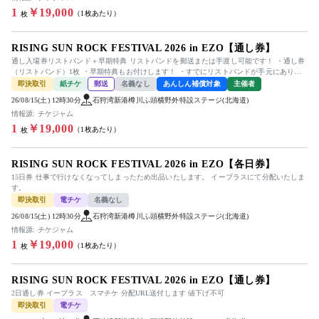
1
￥19,000
（1枚あたり）
枚
RISING SUN ROCK FESTIVAL 2026 in EZO【通し券】
通し入場券リストバンド＋早期特典 リストバンドを郵送または手渡し可能です！ ・通し券
（リストバンド）1枚 ・早期特典もお付けします！ ・すでにリストバンドが手元にありま
す 【手渡し可能なエリ...
即決取引
紙チケ
郵送
名義なし
あんしん補償対象
主催者
26/08/15(土) 12時30分
石狩湾新港樽川ふ頭横野外特設ステージ(北海道)
情報源: チケジャム
1
￥19,000
（1枚あたり）
枚
RISING SUN ROCK FESTIVAL 2026 in EZO【各日券】
15日券 仕事で行けなくなってしまったため出品いたします。 イープラスにて分配いたしま
す。
即決取引
電チケ
名義なし
26/08/15(土) 12時30分
石狩湾新港樽川ふ頭横野外特設ステージ(北海道)
情報源: チケジャム
1
￥19,000
（1枚あたり）
枚
RISING SUN ROCK FESTIVAL 2026 in EZO【通し券】
2日通し券 イープラス スマチケ 分配URL送付します 値下げ不可
即決取引
電チケ