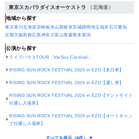
東京スカパラダイスオーケストラ
（北海道）
地域から探す
東京
香川
北海道
宮崎
栃木
山梨
岐阜
宮城
静岡
埼玉
福井
石川
愛知
京都
大阪
島根
広島
神奈川
富山
青森
熊本
新潟
公演から探す
ライブハウスTOUR「VerSus Carnival」
RISING SUN ROCK FESTIVAL 2026 in EZO【各日券】
RISING SUN ROCK FESTIVAL 2026 in EZO【通し券】
RISING SUN ROCK FESTIVAL 2026 in EZO【テントサイト
付通し⼊場券】
RISING SUN ROCK FESTIVAL 2026 in EZO【オートキャン
プ付通し⼊場券】
すべてを表示（6件）