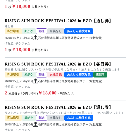
情報源: チケジャム
1
￥18,000
（1枚あたり）
枚
RISING SUN ROCK FESTIVAL 2026 in EZO【通し券】
通し券
即決取引
紙チケ
郵送
名義なし
あんしん補償対象
26/08/15(土) 12時30分
石狩湾新港樽川ふ頭横野外特設ステージ(北海道)
情報源: チケジャム
1
￥18,000
（1枚あたり）
枚
RISING SUN ROCK FESTIVAL 2026 in EZO【各日券】
15日券 8月に届くリストバンドが券の代わりになります！届きましたらすぐ発送します
即決取引
紙チケ
郵送
女性名義
あんしん補償対象
主催者
26/08/15(土) 12時30分
石狩湾新港樽川ふ頭横野外特設ステージ(北海道)
情報源: チケジャム
2
￥18,000
（1枚あたり）
枚連番 (バラ売り不可)
RISING SUN ROCK FESTIVAL 2026 in EZO【通し券】
リストバンド+ポーチ付き 行けなくなってしまったので出品します！ ぜひお願いします！
即決取引
紙チケ
郵送
名義なし
あんしん補償対象
26/08/15(土) 12時30分
石狩湾新港樽川ふ頭横野外特設ステージ(北海道)
情報源: チケジャム