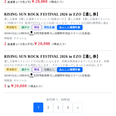
2
￥20,000
（1枚あたり）
枚連番 (バラ売り可)
RISING SUN ROCK FESTIVAL 2026 in EZO【通し券】
通し入場券 【通し入場券リストバンド+特典ポーチ】 通し入場券 【通し入場券リストバン
ド+特典ポーチ】 急用で行けなくなり出品いたします。 チケットは公演約2週間前に届き次
第、速やかに発送...
即決取引
紙チケ
郵送
男性名義
あんしん補償対象
26/08/15(土) 12時30分
石狩湾新港樽川ふ頭横野外特設ステージ(北海道)
情報源: チケジャム
2
￥20,000
（1枚あたり）
枚連番 (バラ売り不可)
RISING SUN ROCK FESTIVAL 2026 in EZO【通し券】
通し入場券リストバンドでのお渡しになります。到着次第発送させていただきます。特典
のカラビナ付ポーチも同封いたします。 チケットが余ってしまったため出品します
即決取引
紙チケ
郵送
名義なし
あんしん補償対象
26/08/15(土) 12時30分
石狩湾新港樽川ふ頭横野外特設ステージ(北海道)
情報源: チケジャム
1
￥20,000
（1枚あたり）
枚
全95件 1 - 30件目
1
2
3
4
>