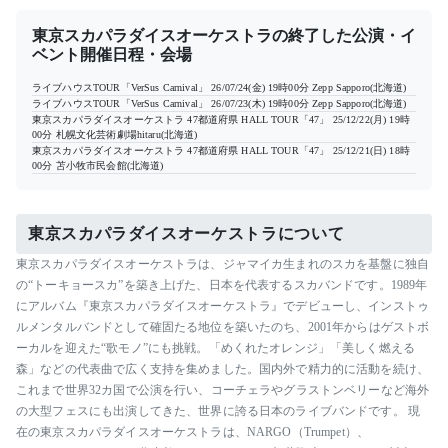
東京スカパラダイスオーケストラの終了した公演・イ
ベント開催日程・会場
ライブハウスTOUR「VerSus Carnival」
26/07/24(金) 19時00分
Zepp Sapporo(北海道)
ライブハウスTOUR「VerSus Carnival」
26/07/23(木) 19時00分
Zepp Sapporo(北海道)
東京スカパラダイスオーケストラ 47都道府県 HALL TOUR「47」
25/12/22(月) 19時
00分
札幌文化芸術劇場hitaru(北海道)
東京スカパラダイスオーケストラ 47都道府県 HALL TOUR「47」
25/12/21(日) 18時
00分
苫小牧市民会館(北海道)
東京スカパラダイスオーケストラについて
東京スカパラダイスオーケストラは、ジャマイカ生まれのスカを基盤に独自
の“トーキョースカ”を築き上げた、日本を代表するスカバンドです。1989年
にアルバム『東京スカパラダイスオーケストラ』でデビューし、インストゥ
ルメンタルバンドとして確固たる地位を築いたのち、2001年からはゲストボ
ーカルを迎えた“歌モノ”にも挑戦。「めくれたオレンジ」「美しく燃える
森」などの代表曲で広く支持を集めました。国内外で精力的に活動を続け、
これまで世界32カ国で公演を行い、コーチェラやグラストンベリーなど海外
の大型フェスにも出演してきた、世界に誇る日本のライブバンドです。 現
在の東京スカパラダイスオーケストラは、NARGO（Trumpet）、