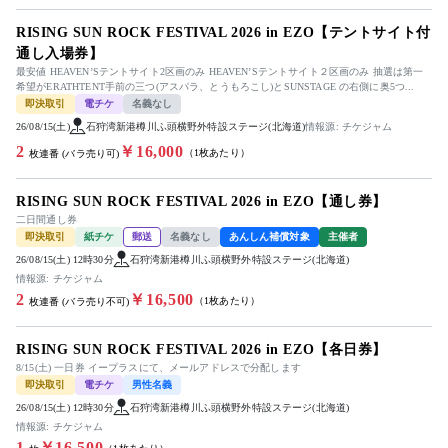
RISING SUN ROCK FESTIVAL 2026 in EZO【テントサイト付
通し⼊場券】
最安値 HEAVENʼSテントサイト2区画のみ HEAVENʼSテントサイト２区画のみ 抽選は第一
希望がERATHTENT手前の三つ(アスパラ、とうもろこし)とSUNSTAGE の右側に奥5つ...
即決取引
電チケ
名義なし
26/08/15(土)
石狩湾新港樽川ふ頭横野外特設ステージ(北海道)
情報源: チケジャム
2
￥16,000
（1枚あたり）
枚連番 (バラ売り可)
RISING SUN ROCK FESTIVAL 2026 in EZO【通し券】
二日間通し券
即決取引
紙チケ
郵送
名義なし
あんしん補償対象
主催者
26/08/15(土) 12時30分
石狩湾新港樽川ふ頭横野外特設ステージ(北海道)
情報源: チケジャム
2
￥16,500
（1枚あたり）
枚連番 (バラ売り不可)
RISING SUN ROCK FESTIVAL 2026 in EZO【各日券】
8/15(土) 一日券 イープラスにて、メールアドレスで分配します
即決取引
電チケ
男性名義
26/08/15(土) 12時30分
石狩湾新港樽川ふ頭横野外特設ステージ(北海道)
情報源: チケジャム
1
￥16,500