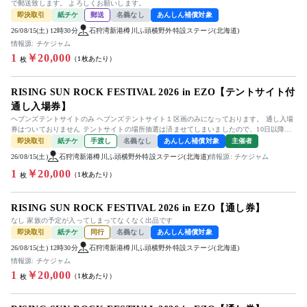
で郵送致します。 よろしくお願いします。
即決取引
紙チケ
郵送
名義なし
あんしん補償対象
26/08/15(土) 12時30分
石狩湾新港樽川ふ頭横野外特設ステージ(北海道)
情報源: チケジャム
1
￥20,000
（1枚あたり）
枚
RISING SUN ROCK FESTIVAL 2026 in EZO【テントサイト付
通し⼊場券】
ヘブンズテントサイトのみ ヘブンズテントサイト１区画のみになっております。 通し入場
券はついておりません テントサイトの場所抽選は済ませてしまいましたので、10日以降の
お知らせとなりますが、サ...
即決取引
紙チケ
手渡し
名義なし
あんしん補償対象
主催者
26/08/15(土)
石狩湾新港樽川ふ頭横野外特設ステージ(北海道)
情報源: チケジャム
1
￥20,000
（1枚あたり）
枚
RISING SUN ROCK FESTIVAL 2026 in EZO【通し券】
なし 家族の予定が入ってしまってなくなく出品です
即決取引
紙チケ
同行
名義なし
あんしん補償対象
26/08/15(土) 12時30分
石狩湾新港樽川ふ頭横野外特設ステージ(北海道)
情報源: チケジャム
1
￥20,000
（1枚あたり）
枚