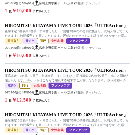
26/08/30(日) 18時00分
広島上野学園ホール(広島)
情報源: チケジャム
1
￥10,000
（1枚あたり）
枚
HIROMITSU KITAYAMA LIVE TOUR 2026「ULTRActi:on」
座席未定 3名義中3番手 すり替えなし ・“開場”時間の15分前に集合し、同時入場していた
だきます。時間厳守でお願いいたします。遅刻されチケットのお譲りができなかった場合
でも受取通知していただ...
即決取引
電チケ
同行
女性名義
ファンクラブ
26/08/30(日) 18時00分
広島上野学園ホール(広島)
情報源: チケジャム
1
￥10,000
（1枚あたり）
枚
HIROMITSU KITAYAMA LIVE TOUR 2026「ULTRActi:on」
座席未定 2名義中2番手 初期当選 すり替えなし 同行募集 2名義中2番手、当方と同時入
場となります。 チケットはこちらで用意する端末でご入場いただきます。 購入者様への分
配はございません。 ...
電チケ
同行
女性名義
ファンクラブ
26/08/30(日) 18時00分
広島上野学園ホール(広島)
情報源: チケジャム
1
￥12,500
（1枚あたり）
枚
HIROMITSU KITAYAMA LIVE TOUR 2026「ULTRActi:on」
座席未定 3名義中2番手 すり替えなし ・“開場”時間の15分前に集合し、同時入場していた
だきます。時間厳守でお願いいたします。遅刻されチケットのお譲りができなかった場合
でも受取通知していただ...
即決取引
電チケ
同行
女性名義
ファンクラブ