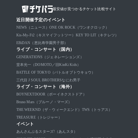
最安値が見つかるチケット比較サイト
近日開催予定のイベント
NEWS（ニュース）
ONE OK ROCK（ワンオクロック）
Kis-My-Ft2（キスマイフットツー）
KEY TO LIT（キテレツ）
EBiDAN（恵比寿学園男子部）
ライブ・コンサート（国内）
GENERATIONS（ジェネレーションズ）
堂本光一（DOMOTO／旧KinKi Kids）
BATTLE OF TOKYO（バトルオブトウキョウ）
三代目 J SOUL BROTHERS
なにわ男子
ライブ・コンサート（海外）
BOYNEXTDOOR（ボーイネクストドア）
Bruno Mars（ブルーノ・マーズ）
THE WEEKND（ザ・ウィークエンド）
TWS（トゥアス）
TREASURE（トレジャー）
イベント
あんさんぶるスターズ!（あんスタ）