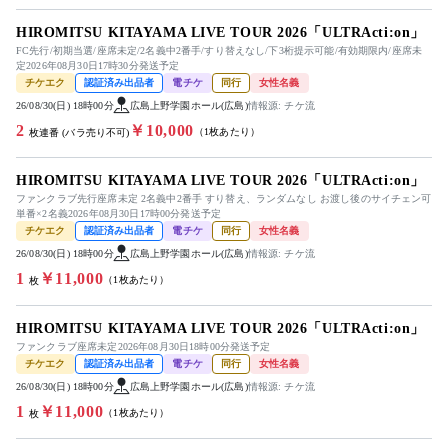
HIROMITSU KITAYAMA LIVE TOUR 2026「ULTRActi:on」
FC先行/初期当選/座席未定/2名義中2番手/すり替えなし/下3桁提示可能/有効期限内/座席未
定2026年08月30日17時30分発送予定
チケエク
認証済み出品者
電チケ
同行
女性名義
26/08/30(日) 18時00分
広島上野学園ホール(広島)
情報源: チケ流
2
￥10,000
（1枚あたり）
枚連番 (バラ売り不可)
HIROMITSU KITAYAMA LIVE TOUR 2026「ULTRActi:on」
ファンクラブ先行座席未定 2名義中2番手 すり替え、ランダムなし お渡し後のサイチェン可
単番×2名義2026年08月30日17時00分発送予定
チケエク
認証済み出品者
電チケ
同行
女性名義
26/08/30(日) 18時00分
広島上野学園ホール(広島)
情報源: チケ流
1
￥11,000
（1枚あたり）
枚
HIROMITSU KITAYAMA LIVE TOUR 2026「ULTRActi:on」
ファンクラブ座席未定2026年08月30日18時00分発送予定
チケエク
認証済み出品者
電チケ
同行
女性名義
26/08/30(日) 18時00分
広島上野学園ホール(広島)
情報源: チケ流
1
￥11,000
（1枚あたり）
枚