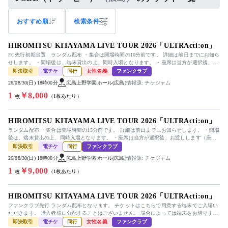
おすすめ順
検索条件
HIROMITSU KITAYAMA LIVE TOUR 2026「ULTRActi:on」
FC先行初期当選 ランダム配布 ・集合は開場時間の10分前です。 詳細は前日までにお知ら
せします。 ・開場後は、端末貸出の上、同時入場となります。 ・座席は当方が選択後、お
渡しします（座席選...
即決取引
電チケ
同行
女性名義
ファンクラブ
26/08/30(日) 18時00分
広島上野学園ホール(広島)
情報源: チケジャム
1
￥8,000
（1枚あたり）
枚
HIROMITSU KITAYAMA LIVE TOUR 2026「ULTRActi:on」
ランダム配布 ・集合は開場時間の15分前です。 詳細は前日までにお知らせします。 ・開場
後は、端末貸出の上、同時入場となります。 ・座席は当方が選択後、お渡しします（座席
選択不可） ...
即決取引
電チケ
同行
ファンクラブ
26/08/30(日) 18時00分
広島上野学園ホール(広島)
情報源: チケジャム
1
￥9,000
（1枚あたり）
枚
HIROMITSU KITAYAMA LIVE TOUR 2026「ULTRActi:on」
ファンクラブ先行 ランダム配布となります。 チケットはこちらで用意する端末でご入場い
ただきます。 購入者様に分配することはございません。 場合によっては端末をお借りする
可能性もございます。 そ...
即決取引
電チケ
同行
女性名義
ファンクラブ