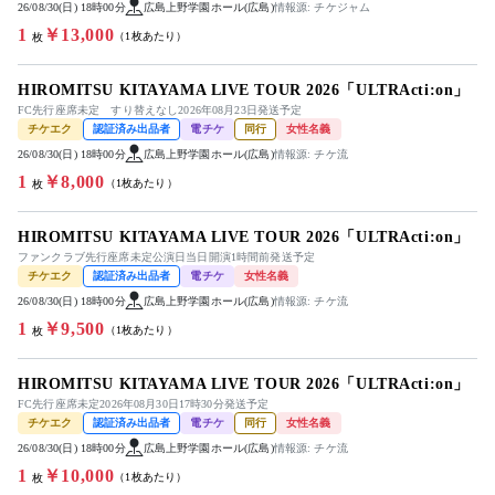
26/08/30(日) 18時00分
広島上野学園ホール(広島)
情報源: チケジャム
1
￥13,000
（1枚あたり）
枚
HIROMITSU KITAYAMA LIVE TOUR 2026「ULTRActi:on」
FC先行座席未定 すり替えなし2026年08月23日発送予定
チケエク
認証済み出品者
電チケ
同行
女性名義
26/08/30(日) 18時00分
広島上野学園ホール(広島)
情報源: チケ流
1
￥8,000
（1枚あたり）
枚
HIROMITSU KITAYAMA LIVE TOUR 2026「ULTRActi:on」
ファンクラブ先行座席未定公演日当日開演1時間前発送予定
チケエク
認証済み出品者
電チケ
女性名義
26/08/30(日) 18時00分
広島上野学園ホール(広島)
情報源: チケ流
1
￥9,500
（1枚あたり）
枚
HIROMITSU KITAYAMA LIVE TOUR 2026「ULTRActi:on」
FC先行座席未定2026年08月30日17時30分発送予定
チケエク
認証済み出品者
電チケ
同行
女性名義
26/08/30(日) 18時00分
広島上野学園ホール(広島)
情報源: チケ流
1
￥10,000
（1枚あたり）
枚