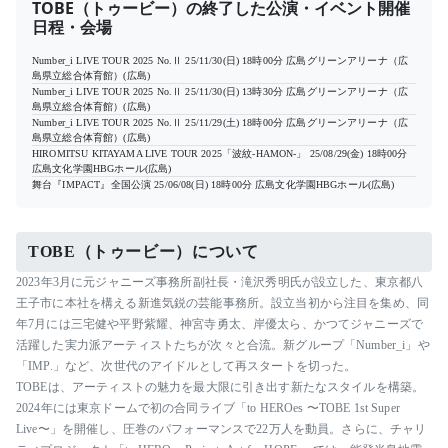
TOBE（トゥービー）の終了した公演・イベント開催
日程・会場
Number_i LIVE TOUR 2025 No.Ⅱ
25/11/30(日) 18時00分
広島グリーンアリーナ（広
島県立総合体育館）(広島)
Number_i LIVE TOUR 2025 No.Ⅱ
25/11/30(日) 13時30分
広島グリーンアリーナ（広
島県立総合体育館）(広島)
Number_i LIVE TOUR 2025 No.Ⅱ
25/11/29(土) 18時00分
広島グリーンアリーナ（広
島県立総合体育館）(広島)
HIROMITSU KITAYAMA LIVE TOUR 2025「波紋-HAMON-」
25/08/29(金) 18時00分
広島文化学園HBGホール(広島)
舞台『IMPACT』全国公演
25/06/08(日) 18時00分
広島文化学園HBGホール(広島)
TOBE（トゥービー）について
2023年3月に元ジャニーズ事務所副社長・滝沢秀明氏が設立した、東京都八
王子市に本社を構える新進気鋭の芸能事務所。設立当初から注目を集め、同
年7月には三宅健や平野紫耀、神宮寺勇太、岸優太ら、かつてジャニーズで
活躍した実力派アーティストたちが次々と合流。新グループ「Number_i」や
「IMP.」など、次世代のアイドルとして再スタートを切った。
TOBEは、アーティストの魅力を最大限に引き出す新たなスタイルを構築。
2024年には東京ドームで初の合同ライブ「to HEROes 〜TOBE 1st Super
Live〜」を開催し、圧巻のパフォーマンスで22万人を動員。さらに、チャリ