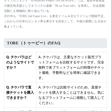
ティプロジェクト「to HEROes Project -Act for HOPE-」では、能登半島地震
の被災地支援としてオリジナル楽曲「Be on Your side」を発表し、社会貢献
活動にも積極的に取り組んでいる。
2025年も「TOBE 2nd Super Live」を東京ドーム＆京セラドームで開催予定。
これからの日本のエンタメ界を牽引する存在として、今後の展開にも注目が
集まっている。
TOBE（トゥービー）のFAQ
Q. チケパラはど
A. チケパラは、主要なチケット販売プラ
のようなサイトで
ットフォームを比較するサイトです。完全
すか？
無料で各プラットフォームの特徴やチケッ
ト価格、手数料などを簡単に確認できま
す。
Q. チケパラで直
A. チケパラは比較サイトのため、直接チ
接チケットを購入
ケットを購入することはできません。気に
できますか？
なるプラットフォームに移動して購入して
ください。