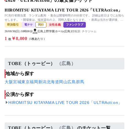
2026「ULTRActi:on」の最安値チケット
HIROMITSU KITAYAMA LIVE TOUR 2026「ULTRActi:on」
FC先行初期当選 ランダム配布 ・集合は開場時間の10分前です。 詳細は前日までにお知ら
せします。 ・開場後は、端末貸出の上、同時入場となります。 ・座席は当方が選択後、お
渡しします（座席選...
即決取引
電チケ
同行
女性名義
ファンクラブ
26/08/30(日) 18時00分
広島上野学園ホール(広島)
情報源: チケジャム
1
￥8,000
（1枚あたり）
枚
TOBE（トゥービー）
（広島）
地域から探す
大阪
宮城
東京
福岡
新潟
北海道
岡山
広島
群馬
公演から探す
HIROMITSU KITAYAMA LIVE TOUR 2026「ULTRActi:on」
TOBE（トゥービー）
（広島）
のチケット一覧