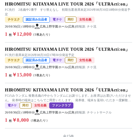
HIROMITSU KITAYAMA LIVE TOUR 2026「ULTRActi:on」
FC先行 2名義中2番手 すり替えなし 初期当選座席未定2026年08月30日18時00分発送予
定
チケエク
認証済み出品者
電チケ
同行
女性名義
26/08/30(日) 18時00分
広島上野学園ホール(広島)
情報源: チケ流
1
￥12,000
（1枚あたり）
枚
HIROMITSU KITAYAMA LIVE TOUR 2026「ULTRActi:on」
FC先行座席未定2026年08月30日17時30分発送予定
チケエク
認証済み出品者
電チケ
同行
女性名義
26/08/30(日) 18時00分
広島上野学園ホール(広島)
情報源: チケ流
1
￥15,000
（1枚あたり）
枚
HIROMITSU KITAYAMA LIVE TOUR 2026「ULTRActi:on」
FCのみランダム 複数名義の中からランダムにお譲りします。お座席はお選びいただけませ
ん。 発券時の端末はこちらでご用意いたします。 発券後、端末を返却いただき一度解散し
ます。お待ちの間はお好き...
電チケ
同行
女性名義
ファンクラブ
26/08/30(日) 18時00分
広島上野学園ホール(広島)
情報源: チケットサークル
1
￥8,000
（1枚あたり）
枚
全15件