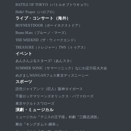
BATTLE OF TOKYO（バトルオブトウキョウ）
Hello! Project（ハロプロ）
ライブ・コンサート（海外）
BOYNEXTDOOR（ボーイネクストドア）
Bruno Mars（ブルーノ・マーズ）
THE WEEKND（ザ・ウィークエンド）
TREASURE（トレジャー）
TWS（トゥアス）
イベント
あんさんぶるスターズ!（あんスタ）
SUMMER SONIC（サマーソニック）
なにわ淀川花火大会
めざましWANGANフェス
東京ディズニーシー
スポーツ
読売ジャイアンツ（巨人）
阪神タイガース
千葉ロッテマリーンズ
オリックス・バファローズ
東京ヤクルトスワローズ
演劇・ミュージカル
ミュージカル『テニスの王子様』
剣劇『三國志演技』
舞台『キングダムⅡ-継承-』