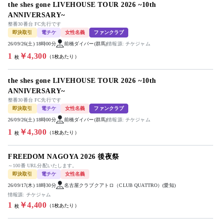
the shes gone LIVEHOUSE TOUR 2026 ~10th
ANNIVERSARY~
整番30番台 FC先行です
即決取引
電チケ
女性名義
ファンクラブ
26/09/26(土) 18時00分
前橋ダイバー(群馬)
情報源: チケジャム
1
￥4,300
（1枚あたり）
枚
the shes gone LIVEHOUSE TOUR 2026 ~10th
ANNIVERSARY~
整番30番台 FC先行です
即決取引
電チケ
女性名義
ファンクラブ
26/09/26(土) 18時00分
前橋ダイバー(群馬)
情報源: チケジャム
1
￥4,300
（1枚あたり）
枚
FREEDOM NAGOYA 2026 後夜祭
～100番 URL分配いたします。
即決取引
電チケ
女性名義
26/09/17(木) 18時30分
名古屋クラブクアトロ（CLUB QUATTRO）(愛知)
情報源: チケジャム
1
￥4,400
（1枚あたり）
枚