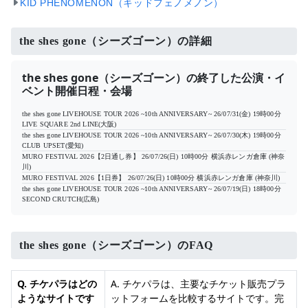
KID PHENOMENON（キッドフェノメノン）
the shes gone（シーズゴーン）の詳細
the shes gone（シーズゴーン）の終了した公演・イ
ベント開催日程・会場
the shes gone LIVEHOUSE TOUR 2026 ~10th ANNIVERSARY~
26/07/31(金) 19時00分
LIVE SQUARE 2nd LINE(大阪)
the shes gone LIVEHOUSE TOUR 2026 ~10th ANNIVERSARY~
26/07/30(木) 19時00分
CLUB UPSET(愛知)
MURO FESTIVAL 2026【2日通し券】
26/07/26(日) 10時00分
横浜赤レンガ倉庫 (神奈
川)
MURO FESTIVAL 2026【1日券】
26/07/26(日) 10時00分
横浜赤レンガ倉庫 (神奈川)
the shes gone LIVEHOUSE TOUR 2026 ~10th ANNIVERSARY~
26/07/19(日) 18時00分
SECOND CRUTCH(広島)
the shes gone（シーズゴーン）のFAQ
Q. チケパラはどの
A. チケパラは、主要なチケット販売プラ
ようなサイトです
ットフォームを比較するサイトです。完