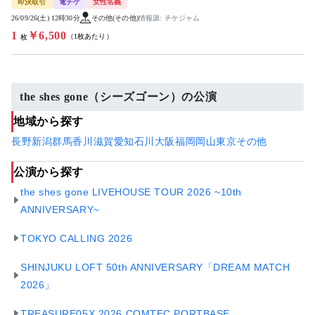
即決取引
電チケ
女性名義
26/09/26(土) 12時30分
その他(その他)
情報源: チケジャム
1
￥6,500
（1枚あたり）
枚
the shes gone（シーズゴーン）の公演
地域から探す
長野
新潟
群馬
香川
滋賀
愛知
石川
大阪
福岡
岡山
東京
その他
公演から探す
the shes gone LIVEHOUSE TOUR 2026 ~10th
ANNIVERSARY~
TOKYO CALLING 2026
SHINJUKU LOFT 50th ANNIVERSARY「DREAM MATCH
2026」
TREASURE05X 2026 COMTEC PORTBASE