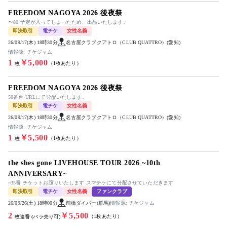
FREEDOM NAGOYA 2026 後夜祭
〜80 予定が入ってしまったため、出品いたします。
即決取引
電チケ
女性名義
26/09/17(木) 18時30分
名古屋クラブクアトロ（CLUB QUATTRO）(愛知)
情報源: チケジャム
1
￥5,000
（1枚あたり）
枚
FREEDOM NAGOYA 2026 後夜祭
50番台 URLにて分配いたします。
即決取引
電チケ
女性名義
26/09/17(木) 18時30分
名古屋クラブクアトロ（CLUB QUATTRO）(愛知)
情報源: チケジャム
1
￥5,500
（1枚あたり）
枚
the shes gone LIVEHOUSE TOUR 2026 ~10th
ANNIVERSARY~
~35番 チケットお譲りいたします スマチケにて分配させていただきます
即決取引
電チケ
女性名義
ファンクラブ
26/09/26(土) 18時00分
前橋ダイバー(群馬)
情報源: チケジャム
2
￥5,500
（1枚あたり）
枚連番 (バラ売り可)