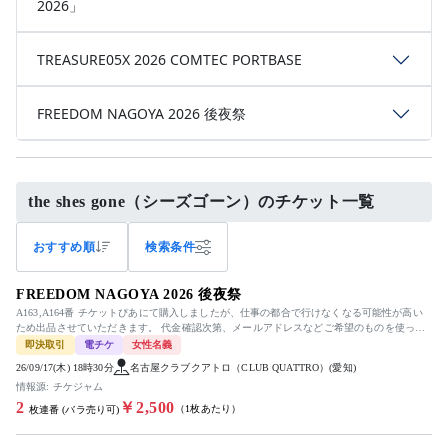
2026」
TREASURE05X 2026 COMTEC PORTBASE
FREEDOM NAGOYA 2026 後夜祭
the shes gone（シーズゴーン）のチケット一覧
おすすめ順
検索条件
FREEDOM NAGOYA 2026 後夜祭
A163,A164番 チケットぴあにて購入しましたが、仕事の都合で行けなくなる可能性が高い
ため出品させていただきます。 代金確認次第、メールアドレスなどご希望のものを使って
チケットを送ります。 ...
即決取引
電チケ
女性名義
26/09/17(木) 18時30分
名古屋クラブクアトロ（CLUB QUATTRO）(愛知)
情報源: チケジャム
2
￥2,500
（1枚あたり）
枚連番 (バラ売り可)