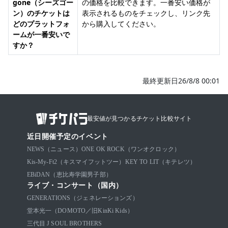
gone（シーズゴー
の価格を比較できます。一番安い価格が
ン）のチケットは
表示されるものをチェックし、リンク先
どのプラットフォ
から購入してください。
ームが一番安いで
すか？
最終更新日26/8/8 00:01
最安値が見つかるチケット比較サイト
近日開催予定のイベント
NEWS（ニュース）
ONE OK ROCK（ワンオクロック）
Kis-My-Ft2（キスマイフットツー）
KEY TO LIT（キテレツ）
EBiDAN（恵比寿学園男子部）
ライブ・コンサート（国内）
GENERATIONS（ジェネレーションズ）
堂本光一（DOMOTO／旧KinKi Kids）
三代目 J SOUL BROTHERS