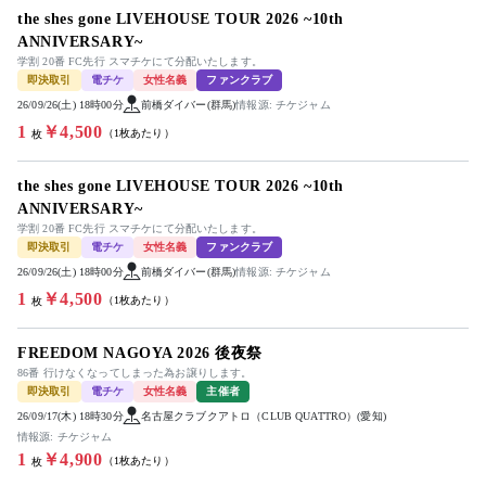
the shes gone LIVEHOUSE TOUR 2026 ~10th
ANNIVERSARY~
学割 20番 FC先行 スマチケにて分配いたします。
即決取引
電チケ
女性名義
ファンクラブ
26/09/26(土) 18時00分
前橋ダイバー(群馬)
情報源: チケジャム
1
￥4,500
（1枚あたり）
枚
the shes gone LIVEHOUSE TOUR 2026 ~10th
ANNIVERSARY~
学割 20番 FC先行 スマチケにて分配いたします。
即決取引
電チケ
女性名義
ファンクラブ
26/09/26(土) 18時00分
前橋ダイバー(群馬)
情報源: チケジャム
1
￥4,500
（1枚あたり）
枚
FREEDOM NAGOYA 2026 後夜祭
86番 行けなくなってしまった為お譲りします。
即決取引
電チケ
女性名義
主催者
26/09/17(木) 18時30分
名古屋クラブクアトロ（CLUB QUATTRO）(愛知)
情報源: チケジャム
1
￥4,900
（1枚あたり）
枚