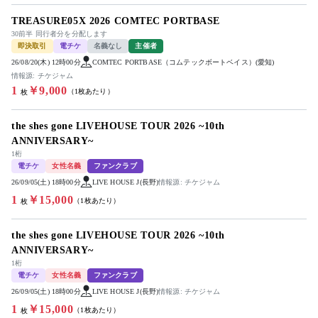
TREASURE05X 2026 COMTEC PORTBASE
30前半 同行者分を分配します
即決取引
電チケ
名義なし
主催者
26/08/20(木) 12時00分
COMTEC PORTBASE（コムテックボートベイス）(愛知)
情報源: チケジャム
1
￥9,000
（1枚あたり）
枚
the shes gone LIVEHOUSE TOUR 2026 ~10th
ANNIVERSARY~
1桁
電チケ
女性名義
ファンクラブ
26/09/05(土) 18時00分
LIVE HOUSE J(長野)
情報源: チケジャム
1
￥15,000
（1枚あたり）
枚
the shes gone LIVEHOUSE TOUR 2026 ~10th
ANNIVERSARY~
1桁
電チケ
女性名義
ファンクラブ
26/09/05(土) 18時00分
LIVE HOUSE J(長野)
情報源: チケジャム
1
￥15,000
（1枚あたり）
枚