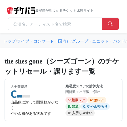
最安値が見つかるチケット比較サイト
トップ
/
ライブ・コンサート（国内）
/
グループ・ユニット・バンド
/
the shes gone（シーズゴーン）のチケ
ットリセール・譲ります一覧
難易度スコアの計算方法
入手難易度
C
閲覧数 ÷ 出品数 で算出
S: 超激レア
A: 激レア
出品数に対して閲覧数が少な
B: 普通
C: やや余裕あり
く
D: 入手しやすい
やや余裕がある状況です