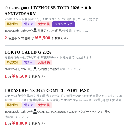
the shes gone LIVEHOUSE TOUR 2026 ~10th
ANNIVERSARY~
~35番 チケットお譲りいたします スマチケにて分配させていただきます
即決取引
電チケ
女性名義
ファンクラブ
26/09/26(土) 18時00分
前橋ダイバー(群馬)
情報源: チケジャム
2
￥5,500
（1枚あたり）
枚連番 (バラ売り可)
TOKYO CALLING 2026
先着先行分 e+にて9月20日15時以降チケット送らせていただきます
即決取引
電チケ
女性名義
26/09/27(日) 12時30分
その他(その他)
情報源: チケジャム
1
￥6,500
（1枚あたり）
枚
TREASURE05X 2026 COMTEC PORTBASE
SFP WEB有料会員2次先行 お目当てのバンドの出演がなかったため出品いたします。 5/30
第1弾アーティスト解禁時申込、6/12当選分ですので実質(treasure全日程通しを除く)最速先...
即決取引
電チケ
女性名義
26/08/20(木) 12時00分
COMTEC PORTBASE（コムテックボートベイス）(愛知)
情報源: チケジャム
1
￥8,000
（1枚あたり）
枚