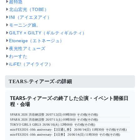
超特急
北山宏光（TOBE）
INI（アイエヌアイ）
モーニング娘。
GILTY × GILTY（ギルティギルティ）
Etoneige（エトネージュ）
夜光性アミューズ
わーすた
iLiFE!（アイライフ）
TEARS-ティアーズ-の詳細
TEARS-ティアーズ-の終了した公演・イベント開催日
程・会場
SPARK 2026 渋谷納涼祭
26/07/12(日) 09時30分
その他(その他)
SPARK 2026 渋谷納涼祭
26/07/11(土) 09時30分
その他(その他)
TOKYO GIRLS GIRLS
26/06/16(火) 12時00分
その他(その他)
mistFES2026 -10th anniversary-【2日通し券】
26/06/14(日) 11時30分
その他(その他)
mistFES2026 -10th anniversary-【1日券】
26/06/14(日) 11時30分
その他(その他)