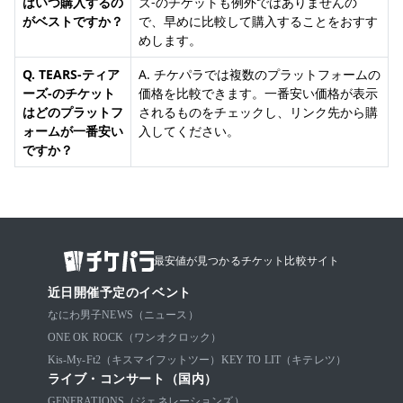
はいつ購入するの
ズ-のチケットも例外ではありませんの
がベストですか？
で、早めに比較して購入することをおすす
めします。
Q. TEARS-ティア
A. チケパラでは複数のプラットフォームの
ーズ-のチケット
価格を比較できます。一番安い価格が表示
はどのプラットフ
されるものをチェックし、リンク先から購
ォームが一番安い
入してください。
ですか？
最安値が見つかるチケット比較サイト
近日開催予定のイベント
なにわ男子
NEWS（ニュース）
ONE OK ROCK（ワンオクロック）
Kis-My-Ft2（キスマイフットツー）
KEY TO LIT（キテレツ）
ライブ・コンサート（国内）
GENERATIONS（ジェネレーションズ）