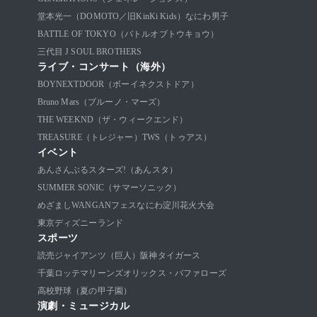
堂本光一（DOMOTO／旧KinKi Kids）
なにわ男子
BATTLE OF TOKYO（バトルオブトウキョウ）
三代目 J SOUL BROTHERS
ライブ・コンサート（海外）
BOYNEXTDOOR（ボーイネクストドア）
Bruno Mars（ブルーノ・マーズ）
THE WEEKND（ザ・ウィークエンド）
TREASURE（トレジャー）
TWS（トゥアス）
イベント
あんさんぶるスターズ!（あんスタ）
SUMMER SONIC（サマーソニック）
めざましWANGANフェス
なにわ淀川花火大会
東京ディズニーランド
スポーツ
読売ジャイアンツ（巨人）
阪神タイガース
千葉ロッテマリーンズ
オリックス・バファローズ
高校野球（夏の甲子園）
演劇・ミュージカル