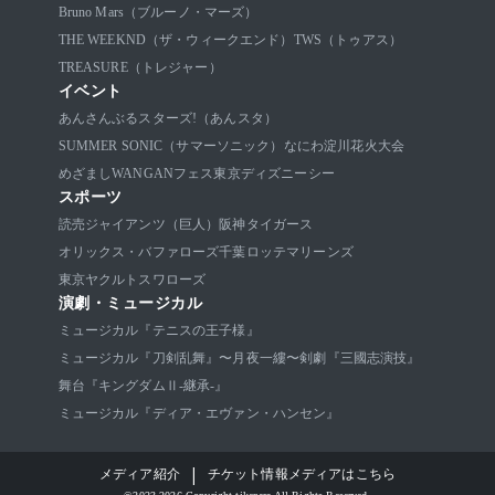
Bruno Mars（ブルーノ・マーズ）
THE WEEKND（ザ・ウィークエンド）
TWS（トゥアス）
TREASURE（トレジャー）
イベント
あんさんぶるスターズ!（あんスタ）
SUMMER SONIC（サマーソニック）
なにわ淀川花火大会
めざましWANGANフェス
東京ディズニーシー
スポーツ
読売ジャイアンツ（巨人）
阪神タイガース
オリックス・バファローズ
千葉ロッテマリーンズ
東京ヤクルトスワローズ
演劇・ミュージカル
ミュージカル『テニスの王子様』
ミュージカル『刀剣乱舞』〜月夜一縷〜
剣劇『三國志演技』
舞台『キングダムⅡ-継承-』
ミュージカル『ディア・エヴァン・ハンセン』
|
メディア紹介
チケット情報メディアはこちら