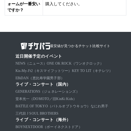
ォームが一番安い
購入してください。
ですか？
最安値が見つかるチケット比較サイト
近日開催予定のイベント
NEWS（ニュース）
ONE OK ROCK（ワンオクロック）
Kis-My-Ft2（キスマイフットツー）
KEY TO LIT（キテレツ）
EBiDAN（恵比寿学園男子部）
ライブ・コンサート（国内）
GENERATIONS（ジェネレーションズ）
堂本光一（DOMOTO／旧KinKi Kids）
BATTLE OF TOKYO（バトルオブトウキョウ）
なにわ男子
三代目 J SOUL BROTHERS
ライブ・コンサート（海外）
BOYNEXTDOOR（ボーイネクストドア）