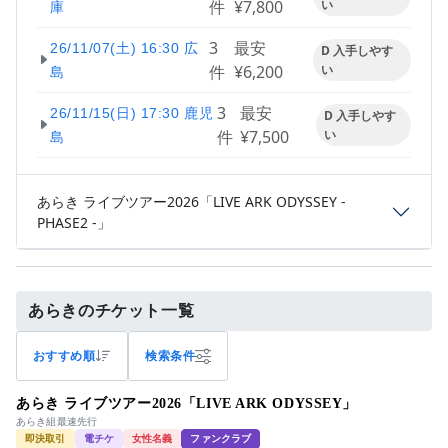
件
¥7,800
い
庫
3
最安
26/11/07(土) 16:30 広
D 入手しやす
件
¥6,200
い
島
3
最安
26/11/15(日) 17:30 鹿児
D 入手しやす
件
¥7,500
い
島
あらき ライブツアー2026「LIVE ARK ODYSSEY -
PHASE2 -」
あらきのチケット一覧
おすすめ順
検索条件
あらき ライブツアー2026「LIVE ARK ODYSSEY」
あらき組最速先行
即決取引
電チケ
女性名義
ファンクラブ