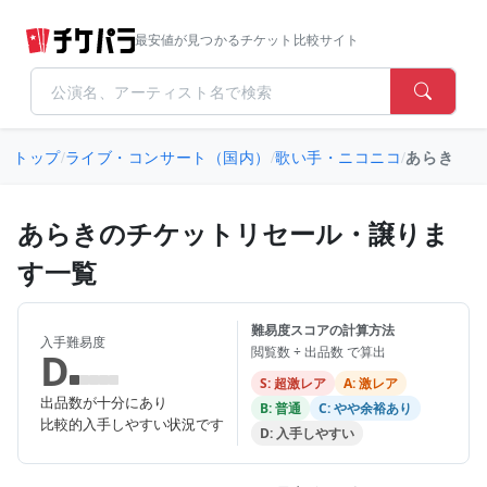
最安値が見つかるチケット比較サイト
トップ
/
ライブ・コンサート（国内）
/
歌い手・ニコニコ
/
あらき
あらきのチケットリセール・譲りま
す一覧
難易度スコアの計算方法
入手難易度
閲覧数 ÷ 出品数 で算出
D
S: 超激レア
A: 激レア
出品数が十分にあり
B: 普通
C: やや余裕あり
比較的入手しやすい状況です
D: 入手しやすい