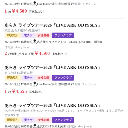
26/10/10(土) 17時00分
Live House 浜松 窓枠(静岡)
情報源: チケジャム
1
￥4,500
（1枚あたり）
枚
あらき ライブツアー2026「LIVE ARK ODYSSEY」
未定 あらき組(FC)最速先行
即決取引
電チケ
女性名義
ファンクラブ
26/10/24(土) 16時30分
名古屋クラブクアトロ（CLUB QUATTRO）(愛知)
情報源: チケジャム
2
￥4,500
（1枚あたり）
枚連番 (バラ売り可)
あらき ライブツアー2026「LIVE ARK ODYSSEY」
あらき組 FC最速先行
即決取引
電チケ
女性名義
ファンクラブ
26/10/10(土) 17時00分
Live House 浜松 窓枠(静岡)
情報源: チケジャム
1
￥4,555
（1枚あたり）
枚
あらき ライブツアー2026「LIVE ARK ODYSSEY」
FC先行 仕事の都合上行けなさそうなので出品します。 イープラスにて分配します。値下げ
交渉可です。
即決取引
電チケ
女性名義
ファンクラブ
26/09/20(日) 16時30分
金沢EIGHT HALL(石川)
情報源: チケジャム