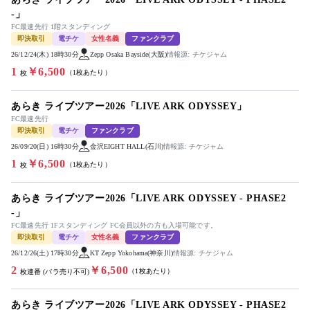
-」
FC最速先行 1階スタンディング
即決取引
電チケ
女性名義
ファンクラブ
26/12/24(木) 18時30分
Zepp Osaka Bayside(大阪)
情報源: チケジャム
1
￥6,500
（1枚あたり）
枚
あらき ライブツアー2026「LIVE ARK ODYSSEY」
FC最速先行
即決取引
電チケ
ファンクラブ
26/09/20(日) 16時30分
金沢EIGHT HALL(石川)
情報源: チケジャム
1
￥6,500
（1枚あたり）
枚
あらき ライブツアー2026「LIVE ARK ODYSSEY - PHASE2
-」
FC最速先行 1Fスタンディング FC会員以外の方も入場可能です。
即決取引
電チケ
女性名義
ファンクラブ
26/12/26(土) 17時30分
KT Zepp Yokohama(神奈川)
情報源: チケジャム
2
￥6,500
（1枚あたり）
枚連番 (バラ売り不可)
あらき ライブツアー2026「LIVE ARK ODYSSEY - PHASE2