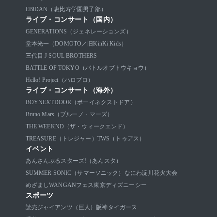
EBiDAN（恵比寿学園男子部）
ライブ・コンサート（国内）
GENERATIONS（ジェネレーションズ）
堂本光一（DOMOTO／旧KinKi Kids）
三代目 J SOUL BROTHERS
BATTLE OF TOKYO（バトルオブトウキョウ）
Hello! Project（ハロプロ）
ライブ・コンサート（海外）
BOYNEXTDOOR（ボーイネクストドア）
Bruno Mars（ブルーノ・マーズ）
THE WEEKND（ザ・ウィークエンド）
TREASURE（トレジャー）
TWS（トゥアス）
イベント
あんさんぶるスターズ!（あんスタ）
SUMMER SONIC（サマーソニック）
なにわ淀川花火大会
めざましWANGANフェス
東京ディズニーシー
スポーツ
読売ジャイアンツ（巨人）
阪神タイガース