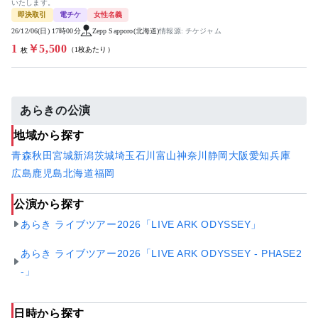
いたします。
即決取引
電チケ
女性名義
26/12/06(日) 17時00分
Zepp Sapporo(北海道)
情報源: チケジャム
1
￥5,500
（1枚あたり）
枚
あらきの公演
地域から探す
青森
秋田
宮城
新潟
茨城
埼玉
石川
富山
神奈川
静岡
大阪
愛知
兵庫
広島
鹿児島
北海道
福岡
公演から探す
あらき ライブツアー2026「LIVE ARK ODYSSEY」
あらき ライブツアー2026「LIVE ARK ODYSSEY - PHASE2
-」
日時から探す