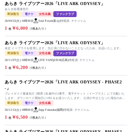
あらき ライブツアー2026「LIVE ARK ODYSSEY」
あらき組最速先行
即決取引
電チケ
女性名義
ファンクラブ
26/09/22(火) 16時30分
Soul Power(富山)
情報源: チケジャム
1
￥6,000
（1枚あたり）
枚
あらき ライブツアー2026「LIVE ARK ODYSSEY」
未定 イープラスを使用します。当公演に行かないこととなったため、出品いたします。
即決取引
電チケ
女性名義
ファンクラブ
26/11/07(土) 16時30分
LIVE VANQUISH(広島)
情報源: チケジャム
1
￥6,200
（1枚あたり）
枚
あらき ライブツアー2026「LIVE ARK ODYSSEY - PHASE2
-」
プレイガイド最速先行 2階席 2名義中の1番手。電子チケット（イープラス）にて分配いた
します。ダウンロード開始日にURLをお送りいたします。 公演が中止となった場合のみ、
手数料を差し引いた金額...
即決取引
電チケ
女性名義
26/12/12(土) 18時00分
Zepp Fukuoka(福岡)
情報源: チケジャム
1
￥6,500
（1枚あたり）
枚
あらき ライブツアー2026「LIVE ARK ODYSSEY - PHASE2