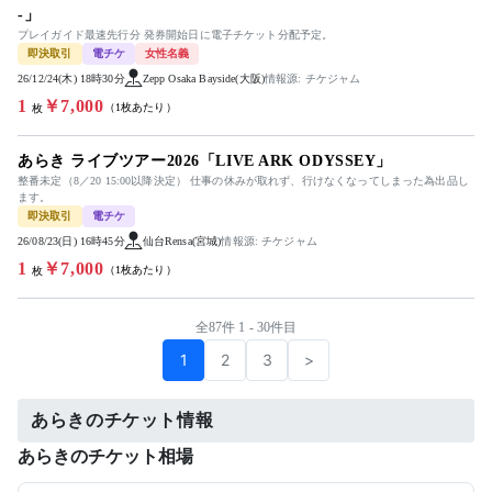
-」
プレイガイド最速先行分 発券開始日に電子チケット分配予定。
即決取引
電チケ
女性名義
26/12/24(木) 18時30分
Zepp Osaka Bayside(大阪)
情報源: チケジャム
1
￥7,000
（1枚あたり）
枚
あらき ライブツアー2026「LIVE ARK ODYSSEY」
整番未定（8／20 15:00以降決定） 仕事の休みが取れず、行けなくなってしまった為出品し
ます。
即決取引
電チケ
26/08/23(日) 16時45分
仙台Rensa(宮城)
情報源: チケジャム
1
￥7,000
（1枚あたり）
枚
全87件 1 - 30件目
1
2
3
>
あらきのチケット情報
あらきのチケット相場