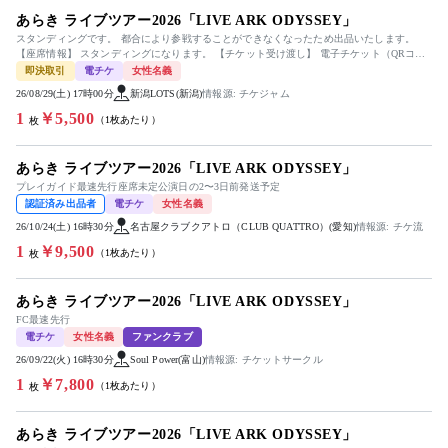
あらき ライブツアー2026「LIVE ARK ODYSSEY」
スタンディングです。 都合により参戦することができなくなったため出品いたします。
【座席情報】 スタンディングになります。 【チケット受け渡し】 電子チケット（QRコー
ド）を分配いたします。...
即決取引
電チケ
女性名義
26/08/29(土) 17時00分
新潟LOTS(新潟)
情報源: チケジャム
1
￥5,500
（1枚あたり）
枚
あらき ライブツアー2026「LIVE ARK ODYSSEY」
プレイガイド最速先行座席未定公演日の2〜3日前発送予定
認証済み出品者
電チケ
女性名義
26/10/24(土) 16時30分
名古屋クラブクアトロ（CLUB QUATTRO）(愛知)
情報源: チケ流
1
￥9,500
（1枚あたり）
枚
あらき ライブツアー2026「LIVE ARK ODYSSEY」
FC最速先行
電チケ
女性名義
ファンクラブ
26/09/22(火) 16時30分
Soul Power(富山)
情報源: チケットサークル
1
￥7,800
（1枚あたり）
枚
あらき ライブツアー2026「LIVE ARK ODYSSEY」