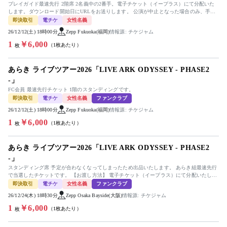
プレイガイド最速先行 2階席 2名義中の2番手。電子チケット（イープラス）にて分配いた
します。ダウンロード開始日にURLをお送りします。 公演が中止となった場合のみ、手数
料を差し引いた金額を返...
即決取引
電チケ
女性名義
26/12/12(土) 18時00分
Zepp Fukuoka(福岡)
情報源: チケジャム
1
￥6,000
（1枚あたり）
枚
あらき ライブツアー2026「LIVE ARK ODYSSEY - PHASE2
-」
FC会員 最速先行チケット 1階のスタンディングです。
即決取引
電チケ
女性名義
ファンクラブ
26/12/12(土) 18時00分
Zepp Fukuoka(福岡)
情報源: チケジャム
1
￥6,000
（1枚あたり）
枚
あらき ライブツアー2026「LIVE ARK ODYSSEY - PHASE2
-」
スタンディング席 予定が合わなくなってしまったため出品いたします。 あらき組最速先行
で当選したチケットです。 【お渡し方法】 電子チケット（イープラス）にて分配いたしま
す。 分配可能...
即決取引
電チケ
女性名義
ファンクラブ
26/12/24(木) 18時30分
Zepp Osaka Bayside(大阪)
情報源: チケジャム
1
￥6,000
（1枚あたり）
枚