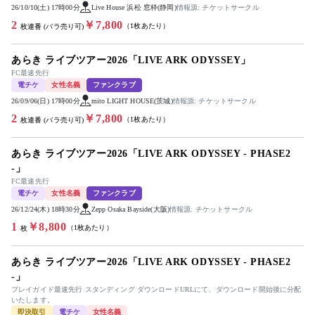
26/10/10(土) 17時00分
Live House 浜松 窓枠(静岡)
情報源: チケットサークル
2
￥7,800
（1枚あたり）
枚連番 (バラ売り可)
あらき ライブツアー2026「LIVE ARK ODYSSEY」
FC最速先行
電チケ
女性名義
ファンクラブ
26/09/06(日) 17時00分
mito LIGHT HOUSE(茨城)
情報源: チケットサークル
2
￥7,800
（1枚あたり）
枚連番 (バラ売り可)
あらき ライブツアー2026「LIVE ARK ODYSSEY - PHASE2
-」
FC最速先行
電チケ
女性名義
ファンクラブ
26/12/24(木) 18時30分
Zepp Osaka Bayside(大阪)
情報源: チケットサークル
1
￥8,800
（1枚あたり）
枚
あらき ライブツアー2026「LIVE ARK ODYSSEY - PHASE2
-」
プレイガイド最速先行 スタンディング ダウンロードURLにて、ダウンロード開始後に分配
いたします。
即決取引
電チケ
女性名義