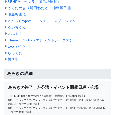
SENRA（センラ／浦島坂田船）
うらたぬき（浦田わたる／浦島坂田船）
浦島坂田船
M.S.S Project（エムエスエスプロジェクト）
めいちゃん
まふまふ
Element Sicks（エレメントシックス）
Eve（イヴ）
もるでお
超学生
あらきの詳細
あらきの終了した公演・イベント開催日程・会場
THE LIVE 40th Anniversary
26/08/02(日) 19時00分
下北沢ReG(東京)
肉チョモランマ ワンマンライブ 2026『大決戦』【2日間通し券】
26/07/05(日) 17時
00分
Kアリーナ横浜(神奈川)
肉チョモランマ ワンマンライブ 2026『大決戦』【1日券】
26/07/05(日) 17時00分
K
アリーナ横浜(神奈川)