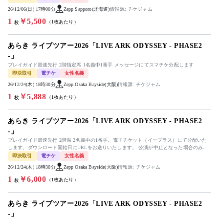
26/12/06(日) 17時00分
Zepp Sapporo(北海道)
情報源: チケジャム
1
￥5,500
（1枚あたり）
枚
あらき ライブツアー2026「LIVE ARK ODYSSEY - PHASE2
-」
プレイガイド最速先行 2階指定席 1名義中1番手 メッセージにてスマチケ分配します
即決取引
電チケ
女性名義
26/12/24(木) 18時30分
Zepp Osaka Bayside(大阪)
情報源: チケジャム
1
￥5,888
（1枚あたり）
枚
あらき ライブツアー2026「LIVE ARK ODYSSEY - PHASE2
-」
プレイガイド最速先行 2階席 2名義中の1番手。電子チケット（イープラス）にて分配いた
します。ダウンロード開始日にURLをお送りいたします。 公演が中止となった場合のみ、
手数料を差し引いた金額...
即決取引
電チケ
女性名義
26/12/24(木) 18時30分
Zepp Osaka Bayside(大阪)
情報源: チケジャム
1
￥6,000
（1枚あたり）
枚
あらき ライブツアー2026「LIVE ARK ODYSSEY - PHASE2
-」