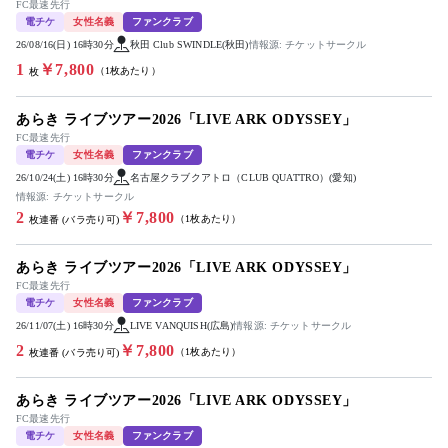
FC最速先行
電チケ
女性名義
ファンクラブ
26/08/16(日) 16時30分
秋田 Club SWINDLE(秋田)
情報源: チケットサークル
1
￥7,800
（1枚あたり）
枚
あらき ライブツアー2026「LIVE ARK ODYSSEY」
FC最速先行
電チケ
女性名義
ファンクラブ
26/10/24(土) 16時30分
名古屋クラブクアトロ（CLUB QUATTRO）(愛知)
情報源: チケットサークル
2
￥7,800
（1枚あたり）
枚連番 (バラ売り可)
あらき ライブツアー2026「LIVE ARK ODYSSEY」
FC最速先行
電チケ
女性名義
ファンクラブ
26/11/07(土) 16時30分
LIVE VANQUISH(広島)
情報源: チケットサークル
2
￥7,800
（1枚あたり）
枚連番 (バラ売り可)
あらき ライブツアー2026「LIVE ARK ODYSSEY」
FC最速先行
電チケ
女性名義
ファンクラブ