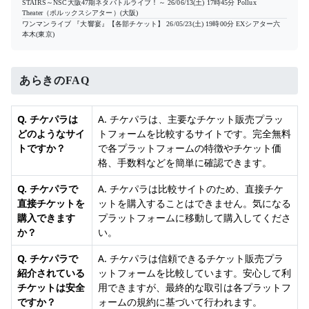
STAIRS～NSC大阪47期ネタバトルライブ！～
26/06/13(土) 17時45分
Pollux
Theater（ポルックスシアター）(大阪)
ワンマンライブ 『大響宴』【各部チケット】
26/05/23(土) 19時00分
EXシアター六
本木(東京)
あらきのFAQ
Q. チケパラは
A. チケパラは、主要なチケット販売プラッ
どのようなサイ
トフォームを比較するサイトです。完全無料
トですか？
で各プラットフォームの特徴やチケット価
格、手数料などを簡単に確認できます。
Q. チケパラで
A. チケパラは比較サイトのため、直接チケ
直接チケットを
ットを購入することはできません。気になる
購入できます
プラットフォームに移動して購入してくださ
か？
い。
Q. チケパラで
A. チケパラは信頼できるチケット販売プラ
紹介されている
ットフォームを比較しています。安心して利
チケットは安全
用できますが、最終的な取引は各プラットフ
ですか？
ォームの規約に基づいて行われます。