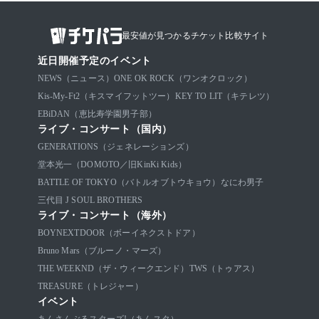
最安値が見つかるチケット比較サイト
近日開催予定のイベント
NEWS（ニュース）
ONE OK ROCK（ワンオクロック）
Kis-My-Ft2（キスマイフットツー）
KEY TO LIT（キテレツ）
EBiDAN（恵比寿学園男子部）
ライブ・コンサート（国内）
GENERATIONS（ジェネレーションズ）
堂本光一（DOMOTO／旧KinKi Kids）
BATTLE OF TOKYO（バトルオブトウキョウ）
なにわ男子
三代目 J SOUL BROTHERS
ライブ・コンサート（海外）
BOYNEXTDOOR（ボーイネクストドア）
Bruno Mars（ブルーノ・マーズ）
THE WEEKND（ザ・ウィークエンド）
TWS（トゥアス）
TREASURE（トレジャー）
イベント