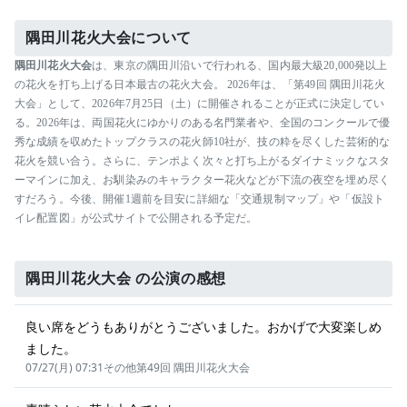
隅田川花火大会について
隅田川花火大会
は、東京の隅田川沿いで行われる、国内最大級20,000発以上
の花火を打ち上げる日本最古の花火大会。 2026年は、「第49回 隅田川花火
大会」として、2026年7月25日（土）に開催されることが正式に決定してい
る。2026年は、両国花火にゆかりのある名門業者や、全国のコンクールで優
秀な成績を収めたトップクラスの花火師10社が、技の粋を尽くした芸術的な
花火を競い合う。さらに、テンポよく次々と打ち上がるダイナミックなスタ
ーマインに加え、お馴染みのキャラクター花火などが下流の夜空を埋め尽く
すだろう。今後、開催1週前を目安に詳細な「交通規制マップ」や「仮設ト
イレ配置図」が公式サイトで公開される予定だ。
隅田川花火大会 の公演の感想
良い席をどうもありがとうございました。おかげで大変楽しめ
ました。
07/27(月) 07:31
その他
第49回 隅田川花火大会