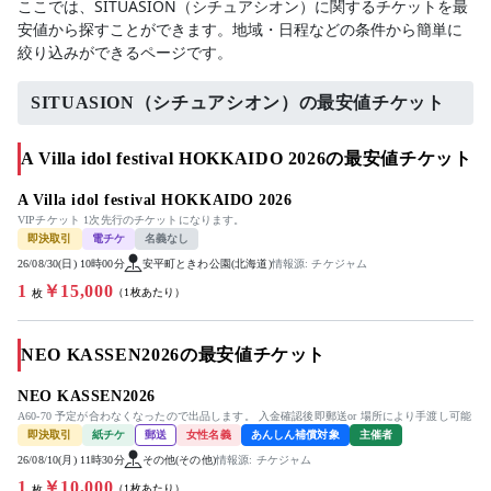
ここでは、SITUASION（シチュアシオン）に関するチケットを最
安値から探すことができます。地域・日程などの条件から簡単に
絞り込みができるページです。
SITUASION（シチュアシオン）の最安値チケット
A Villa idol festival HOKKAIDO 2026の最安値チケット
A Villa idol festival HOKKAIDO 2026
VIPチケット 1次先行のチケットになります。
即決取引
電チケ
名義なし
26/08/30(日) 10時00分
安平町ときわ公園(北海道)
情報源: チケジャム
1
￥15,000
（1枚あたり）
枚
NEO KASSEN2026の最安値チケット
NEO KASSEN2026
A60-70 予定が合わなくなったので出品します。 入金確認後即郵送or 場所により手渡し可能
即決取引
紙チケ
郵送
女性名義
あんしん補償対象
主催者
26/08/10(月) 11時30分
その他(その他)
情報源: チケジャム
1
￥10,000
（1枚あたり）
枚