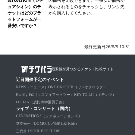
SITUASION（シチ
の価格を比較できます。一番安い価格が
ュアシオン）のチ
表示されるものをチェックし、リンク先
ケットはどのプラ
から購入してください。
ットフォームが一
番安いですか？
最終更新日26/8/8 10:31
最安値が見つかるチケット比較サイト
近日開催予定のイベント
NEWS（ニュース）
ONE OK ROCK（ワンオクロック）
Kis-My-Ft2（キスマイフットツー）
KEY TO LIT（キテレツ）
EBiDAN（恵比寿学園男子部）
ライブ・コンサート（国内）
GENERATIONS（ジェネレーションズ）
堂本光一（DOMOTO／旧KinKi Kids）
三代目 J SOUL BROTHERS