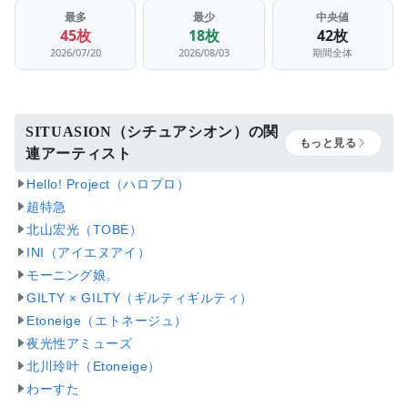
最多
最少
中央値
45枚
18枚
42枚
2026/07/20
2026/08/03
期間全体
SITUASION（シチュアシオン）の関
もっと見る
連アーティスト
Hello! Project（ハロプロ）
超特急
北山宏光（TOBE）
INI（アイエヌアイ）
モーニング娘。
GILTY × GILTY（ギルティギルティ）
Etoneige（エトネージュ）
夜光性アミューズ
北川玲叶（Etoneige）
わーすた