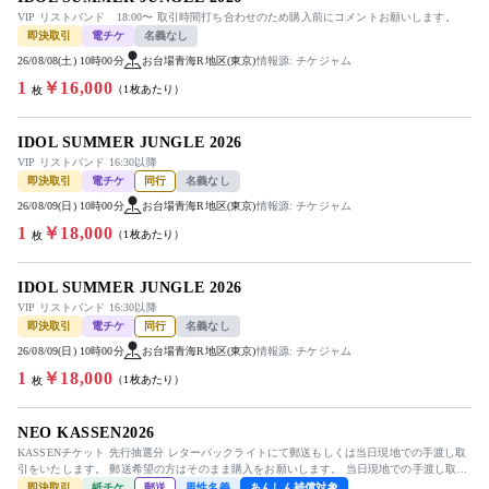
VIP リストバンド 18:00〜 取引時間打ち合わせのため購入前にコメントお願いします。
即決取引
電チケ
名義なし
26/08/08(土) 10時00分
お台場青海R地区(東京)
情報源: チケジャム
1
￥16,000
（1枚あたり）
枚
IDOL SUMMER JUNGLE 2026
VIP リストバンド 16:30以降
即決取引
電チケ
同行
名義なし
26/08/09(日) 10時00分
お台場青海R地区(東京)
情報源: チケジャム
1
￥18,000
（1枚あたり）
枚
IDOL SUMMER JUNGLE 2026
VIP リストバンド 16:30以降
即決取引
電チケ
同行
名義なし
26/08/09(日) 10時00分
お台場青海R地区(東京)
情報源: チケジャム
1
￥18,000
（1枚あたり）
枚
NEO KASSEN2026
KASSENチケット 先行抽選分 レターパックライトにて郵送もしくは当日現地での手渡し取
引をいたします。 郵送希望の方はそのまま購入をお願いします。 当日現地での手渡し取引
を希望の方はコメントお...
即決取引
紙チケ
郵送
男性名義
あんしん補償対象