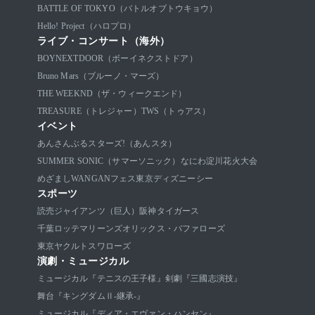
BATTLE OF TOKYO（バトルオブトウキョウ）
Hello! Project（ハロプロ）
ライブ・コンサート（海外）
BOYNEXTDOOR（ボーイネクストドア）
Bruno Mars（ブルーノ・マーズ）
THE WEEKND（ザ・ウィークエンド）
TREASURE（トレジャー）
TWS（トゥアス）
イベント
あんさんぶるスターズ!（あんスタ）
SUMMER SONIC（サマーソニック）
なにわ淀川花火大会
めざましWANGANフェス
東京ディズニーシー
スポーツ
読売ジャイアンツ（巨人）
阪神タイガース
千葉ロッテマリーンズ
オリックス・バファローズ
東京ヤクルトスワローズ
演劇・ミュージカル
ミュージカル『テニスの王子様』
剣劇『三國志演技』
舞台『キングダムⅡ-継承-』
ミュージカル『ディア・エヴァン・ハンセン』