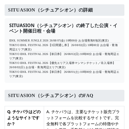
SITUASION（シチュアシオン）の詳細
SITUASION（シチュアシオン）の終了した公演・イ
ベント開催日程・会場
IDOL SUMMER JUNGLE 2026
26/08/07(金) 10時00分
お台場青海R地区(東京)
TOKYO IDOL FESTIVAL 2026【3日間通し券】
26/08/02(日) 10時00分
お台場・青海
周辺エリア(東京)
TOKYO IDOL FESTIVAL 2026【単日券】
26/08/02(日) 10時00分
お台場・青海周辺エ
リア(東京)
TOKYO IDOL FESTIVAL 2026【優先エリア入場券マシマシチケット／非入場券】
26/08/02(日)
お台場・青海周辺エリア(東京)
TOKYO IDOL FESTIVAL 2026【単日券】
26/08/01(土) 10時00分
お台場・青海周辺エ
リア(東京)
SITUASION（シチュアシオン）のFAQ
Q. チケパラはどの
A. チケパラは、主要なチケット販売プラ
ようなサイトです
ットフォームを比較するサイトです。完
か？
全無料で各プラットフォームの特徴やチ