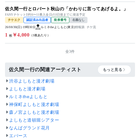
佐久間一行とロバート秋山の「かわりに言ってあげるよ。」
FANYチケットD列6〜11番入金日の3日後までに発送予定
チケエク
認証済み出品者
発券番号
名義なし
26/08/30(日) 19時30分
ルミネtheよしもと(東京)
情報源: チケ流
1
￥4,000
（1枚あたり）
枚
全3件
佐久間一行の関連アーティスト
もっと見る
渋谷よしもと漫才劇場
よしもと漫才劇場
ルミネtheよしもと
神保町よしもと漫才劇場
森ノ宮よしもと漫才劇場
よしもと道頓堀シアター
なんばグランド花月
エバース