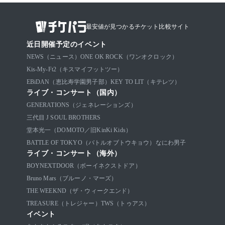
最安値が見つかるチケット比較サイト
近日開催予定のイベント
NEWS（ニュース）
ONE OK ROCK（ワンオクロック）
Kis-My-Ft2（キスマイフットツー）
EBiDAN（恵比寿学園男子部）
KEY TO LIT（キテレツ）
ライブ・コンサート（国内）
GENERATIONS（ジェネレーションズ）
三代目 J SOUL BROTHERS
堂本光一（DOMOTO／旧KinKi Kids）
BATTLE OF TOKYO（バトルオブトウキョウ）
なにわ男子
ライブ・コンサート（海外）
BOYNEXTDOOR（ボーイネクストドア）
Bruno Mars（ブルーノ・マーズ）
THE WEEKND（ザ・ウィークエンド）
TREASURE（トレジャー）
TWS（トゥアス）
イベント