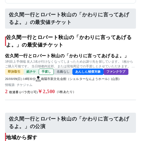
佐久間一行とロバート秋山の「かわりに言ってあげ
るよ。」の最安値チケット
佐久間一行とロバート秋山の「かわりに言ってあげる
よ。」の最安値チケット
佐久間一行とロバート秋山の「かわりに言ってあげるよ。」
3列目上手側端 友人2名が行けなくなってしまったためお譲り先を探しています。 1枚から
ご購入可能です。 当日朝都内近郊、または現地周辺での手渡しとさせていただきます。 よ
ろしくお願いいたします。
即決取引
紙チケ
手渡し
名義なし
あんしん補償対象
ファンクラブ
26/08/09(日) 14時30分
南陽市新文化会館（シェルターなんようホール）(山形)
情報源: チケジャム
2
￥2,500
（1枚あたり）
枚連番 (バラ売り可)
佐久間一行とロバート秋山の「かわりに言ってあげ
るよ。」の公演
地域から探す