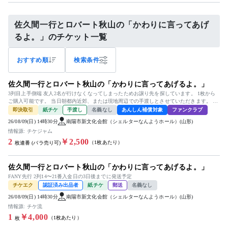
佐久間一行とロバート秋山の「かわりに言ってあげ
るよ。」のチケット一覧
おすすめ順
検索条件
佐久間一行とロバート秋山の「かわりに言ってあげるよ。」
3列目上手側端 友人2名が行けなくなってしまったためお譲り先を探しています。 1枚から
ご購入可能です。 当日朝都内近郊、または現地周辺での手渡しとさせていただきます。 よ
ろしくお願いいたします。
即決取引
紙チケ
手渡し
名義なし
あんしん補償対象
ファンクラブ
26/08/09(日) 14時30分
南陽市新文化会館（シェルターなんようホール）(山形)
情報源: チケジャム
2
￥2,500
（1枚あたり）
枚連番 (バラ売り可)
佐久間一行とロバート秋山の「かわりに言ってあげるよ。」
FANY先行 2列14〜21番入金日の3日後までに発送予定
チケエク
認証済み出品者
紙チケ
郵送
名義なし
26/08/09(日) 14時30分
南陽市新文化会館（シェルターなんようホール）(山形)
情報源: チケ流
1
￥4,000
（1枚あたり）
枚