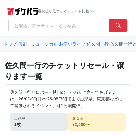
最安値が見つかるチケット比較サイト
トップ
/
演劇・ミュージカル
/
お笑いライブ
/
佐久間一行
/
佐久間一行
佐久間一行のチケットリセール・譲
ります一覧
佐久間一行とロバート秋山の「かわりに言ってあげるよ。」
は、26/08/09(日)〜26/08/30(日)まで山形県、東京都などに
て開催されるイベント。計2公演開催。
出品中
最安値
3枚
¥2,500〜