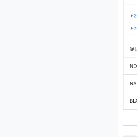
2
2
@ 
NE
NA
BL