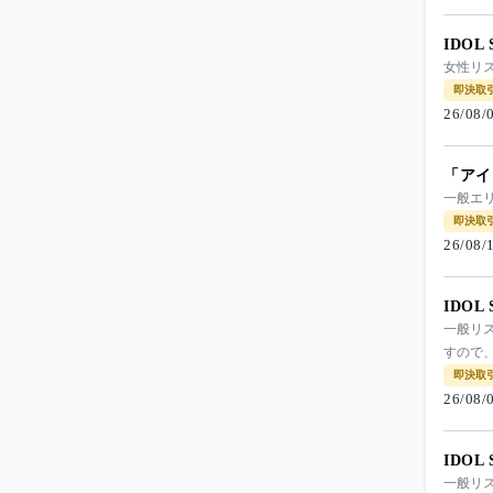
IDOL 
女性リ
即決取
26/08
「アイド
一般エ
即決取
26/08
IDOL 
一般リス
すので
即決取
26/08
IDOL 
一般リス