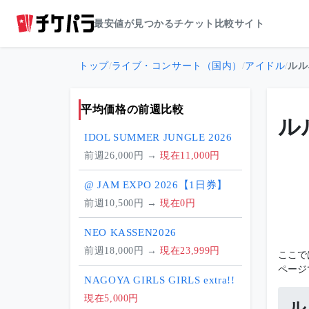
最安値が見つかるチケット比較サイト
トップ
/
ライブ・コンサート（国内）
/
アイドル
/
ルル
平均価格の前週比較
ル
IDOL SUMMER JUNGLE 2026
前週26,000円 →
現在11,000円
@ JAM EXPO 2026【1日券】
前週10,500円 →
現在0円
NEO KASSEN2026
前週18,000円 →
現在23,999円
ここで
ページ
NAGOYA GIRLS GIRLS extra!!
現在5,000円
ル