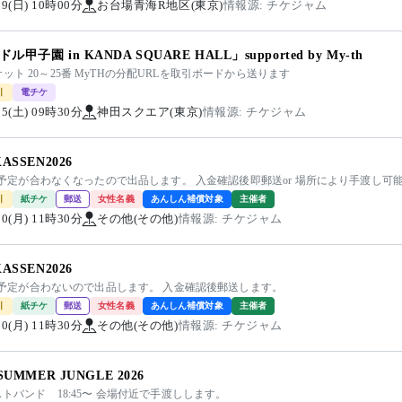
/09(日) 10時00分
お台場青海R地区(東京)
情報源: チケジャム
ル甲子園 in KANDA SQUARE HALL」supported by My-th
ット 20～25番 MyTHの分配URLを取引ボードから送ります
引
電チケ
/15(土) 09時30分
神田スクエア(東京)
情報源: チケジャム
ASSEN2026
70 予定が合わなくなったので出品します。 入金確認後即郵送or 場所により手渡し可
引
紙チケ
郵送
女性名義
あんしん補償対象
主催者
/10(月) 11時30分
その他(その他)
情報源: チケジャム
ASSEN2026
70 予定が合わないので出品します。 入金確認後郵送します。
引
紙チケ
郵送
女性名義
あんしん補償対象
主催者
/10(月) 11時30分
その他(その他)
情報源: チケジャム
SUMMER JUNGLE 2026
リストバンド 18:45〜 会場付近で手渡しします。