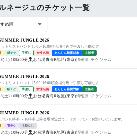
ルネージュのチケット一覧
すすめ順
SUMMER JUNGLE 2026
ットリストバンド 15:00~16:00頃会場付近で手渡し可能な方
引
紙チケ
手渡し
女性名義
あんしん補償対象
主催者
/08(土) 10時00分
お台場青海R地区(東京)
情報源: チケジャム
SUMMER JUNGLE 2026
ットリストバンド 15:00~16:00頃会場付近で手渡し可能な方
引
紙チケ
手渡し
女性名義
あんしん補償対象
主催者
/08(土) 10時00分
お台場青海R地区(東京)
情報源: チケジャム
SUMMER JUNGLE 2026
スバン16時半〜 16時半以降会場付近にて、リストバンドお譲りいたします。
引
電チケ
名義なし
/08(土) 10時00分
お台場青海R地区(東京)
情報源: チケジャム