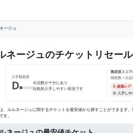
ネージュ
ルネージュのチケットリセール
難易度スコア
入手難易度
閲覧数 ÷ 出
D
出品数が十分にあり
S: 超激レア
比較的入手しやすい状況です
D: 入手し
は、ルルネージュに関するチケットを最安値から探すことができます。
です。
ルネージュの最安値チケット