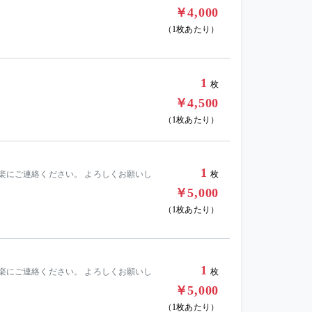
￥4,000
（1枚あたり）
1
枚
￥4,500
（1枚あたり）
1
気楽にご連絡ください。 よろしくお願いし
枚
￥5,000
（1枚あたり）
1
気楽にご連絡ください。 よろしくお願いし
枚
￥5,000
（1枚あたり）