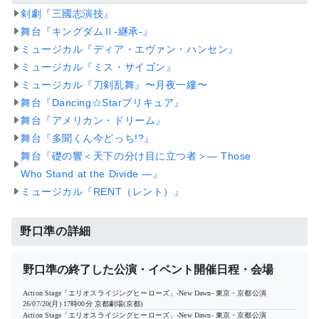
剣劇『三國志演技』
舞台『キングダムⅡ-継承-』
ミュージカル『ディア・エヴァン・ハンセン』
ミュージカル『ミス・サイゴン』
ミュージカル『刀剣乱舞』〜月夜一縷〜
舞台『Dancing☆Starプリキュア』
舞台『アメリカン・ドリーム』
舞台『多聞くん今どっち!?』
舞台『礎の響＜天下の分け目に立つ者＞― Those
Who Stand at the Divide ―』
ミュージカル『RENT（レント）』
野口準の詳細
野口準の終了した公演・イベント開催日程・会場
Action Stage「エリオスライジングヒーローズ」-New Dawn- 東京・京都公演
26/07/20(月) 17時00分
京都劇場(京都)
Action Stage「エリオスライジングヒーローズ」-New Dawn- 東京・京都公演