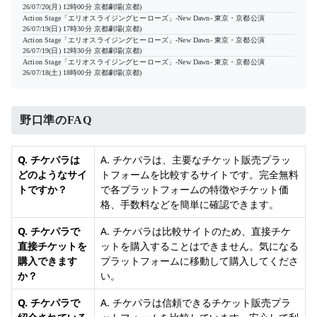
26/07/20(月) 12時00分
京都劇場(京都)
Action Stage「エリオスライジングヒーローズ」-New Dawn- 東京・京都公演
26/07/19(日) 17時30分
京都劇場(京都)
Action Stage「エリオスライジングヒーローズ」-New Dawn- 東京・京都公演
26/07/19(日) 12時30分
京都劇場(京都)
Action Stage「エリオスライジングヒーローズ」-New Dawn- 東京・京都公演
26/07/18(土) 18時00分
京都劇場(京都)
野口準のFAQ
Q. チケパラは
A. チケパラは、主要なチケット販売プラッ
どのようなサイ
トフォームを比較するサイトです。完全無料
トですか？
で各プラットフォームの特徴やチケット価
格、手数料などを簡単に確認できます。
Q. チケパラで
A. チケパラは比較サイトのため、直接チケ
直接チケットを
ットを購入することはできません。気になる
購入できます
プラットフォームに移動して購入してくださ
か？
い。
Q. チケパラで
A. チケパラは信頼できるチケット販売プラ