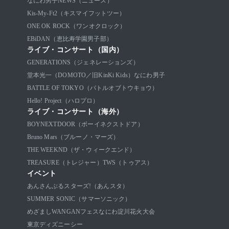
なにわ男子
NEWS（ニュース）
Kis-My-Ft2（キスマイフットツー）
ONE OK ROCK（ワンオクロック）
EBiDAN（恵比寿学園男子部）
ライブ・コンサート（国内）
GENERATIONS（ジェネレーションズ）
堂本光一（DOMOTO／旧KinKi Kids）
なにわ男子
BATTLE OF TOKYO（バトルオブトウキョウ）
Hello! Project（ハロプロ）
ライブ・コンサート（海外）
BOYNEXTDOOR（ボーイネクストドア）
Bruno Mars（ブルーノ・マーズ）
THE WEEKND（ザ・ウィークエンド）
TREASURE（トレジャー）
TWS（トゥアス）
イベント
あんさんぶるスターズ!（あんスタ）
SUMMER SONIC（サマーソニック）
めざましWANGANフェス
なにわ淀川花火大会
東京ディズニーシー