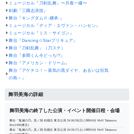
ミュージカル『刀剣乱舞』〜月夜一縷〜
剣劇『三國志演技』
舞台『キングダムⅡ-継承-』
ミュージカル『ディア・エヴァン・ハンセン』
ミュージカル『ミス・サイゴン』
舞台『Dancing☆Starプリキュア』
舞台『刀剣乱舞』（刀ステ）
舞台『多聞くん今どっち!?』
舞台『アメリカン・ドリーム』
舞台『アケチコ！～蒸気の黒ダイヤ、あるいは狂気
の島～』
舞羽美海の詳細
舞羽美海の終了した公演・イベント開催日程・会場
舞台『鬼滅の刃』其ノ陸 柱稽古 東京公演
26/06/28(日) 13時00分
MoN Takanawa
Box1000(東京)
舞台『鬼滅の刃』其ノ陸 柱稽古 東京公演
26/06/27(土) 18時00分
MoN Takanawa