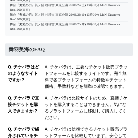
Box1000(東京)
舞台『鬼滅の刃』其ノ陸 柱稽古 東京公演
26/06/27(土) 13時00分
MoN Takanawa
Box1000(東京)
舞台『鬼滅の刃』其ノ陸 柱稽古 東京公演
26/06/26(金) 13時00分
MoN Takanawa
Box1000(東京)
舞台『鬼滅の刃』其ノ陸 柱稽古 東京公演
26/06/25(木) 18時00分
MoN Takanawa
Box1000(東京)
舞羽美海のFAQ
Q. チケパラはど
A. チケパラは、主要なチケット販売プラッ
のようなサイト
トフォームを比較するサイトです。完全無
ですか？
料で各プラットフォームの特徴やチケット
価格、手数料などを簡単に確認できます。
Q. チケパラで直
A. チケパラは比較サイトのため、直接チケ
接チケットを購
ットを購入することはできません。気にな
入できますか？
るプラットフォームに移動して購入してく
ださい。
Q. チケパラで紹
A. チケパラは信頼できるチケット販売プラ
介されているチ
ットフォームを比較しています。安心して