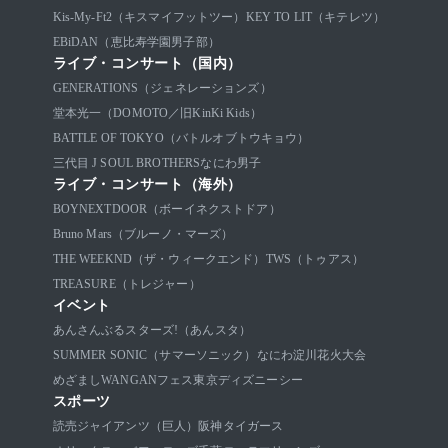
Kis-My-Ft2（キスマイフットツー）
KEY TO LIT（キテレツ）
EBiDAN（恵比寿学園男子部）
ライブ・コンサート（国内）
GENERATIONS（ジェネレーションズ）
堂本光一（DOMOTO／旧KinKi Kids）
BATTLE OF TOKYO（バトルオブトウキョウ）
三代目 J SOUL BROTHERS
なにわ男子
ライブ・コンサート（海外）
BOYNEXTDOOR（ボーイネクストドア）
Bruno Mars（ブルーノ・マーズ）
THE WEEKND（ザ・ウィークエンド）
TWS（トゥアス）
TREASURE（トレジャー）
イベント
あんさんぶるスターズ!（あんスタ）
SUMMER SONIC（サマーソニック）
なにわ淀川花火大会
めざましWANGANフェス
東京ディズニーシー
スポーツ
読売ジャイアンツ（巨人）
阪神タイガース