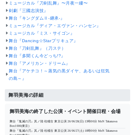
ミュージカル『刀剣乱舞』〜月夜一縷〜
剣劇『三國志演技』
舞台『キングダムⅡ-継承-』
ミュージカル『ディア・エヴァン・ハンセン』
ミュージカル『ミス・サイゴン』
舞台『Dancing☆Starプリキュア』
舞台『刀剣乱舞』（刀ステ）
舞台『多聞くん今どっち!?』
舞台『アメリカン・ドリーム』
舞台『アケチコ！～蒸気の黒ダイヤ、あるいは狂気
の島～』
舞羽美海の詳細
舞羽美海の終了した公演・イベント開催日程・会場
舞台『鬼滅の刃』其ノ陸 柱稽古 東京公演
26/06/28(日) 13時00分
MoN Takanawa
Box1000(東京)
舞台『鬼滅の刃』其ノ陸 柱稽古 東京公演
26/06/27(土) 18時00分
MoN Takanawa