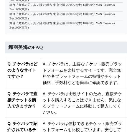
Box1000(東京)
舞台『鬼滅の刃』其ノ陸 柱稽古 東京公演
26/06/27(土) 13時00分
MoN Takanawa
Box1000(東京)
舞台『鬼滅の刃』其ノ陸 柱稽古 東京公演
26/06/26(金) 13時00分
MoN Takanawa
Box1000(東京)
舞台『鬼滅の刃』其ノ陸 柱稽古 東京公演
26/06/25(木) 18時00分
MoN Takanawa
Box1000(東京)
舞羽美海のFAQ
Q. チケパラはど
A. チケパラは、主要なチケット販売プラッ
のようなサイト
トフォームを比較するサイトです。完全無
ですか？
料で各プラットフォームの特徴やチケット
価格、手数料などを簡単に確認できます。
Q. チケパラで直
A. チケパラは比較サイトのため、直接チケ
接チケットを購
ットを購入することはできません。気にな
入できますか？
るプラットフォームに移動して購入してく
ださい。
Q. チケパラで紹
A. チケパラは信頼できるチケット販売プラ
介されているチ
ットフォームを比較しています。安心して