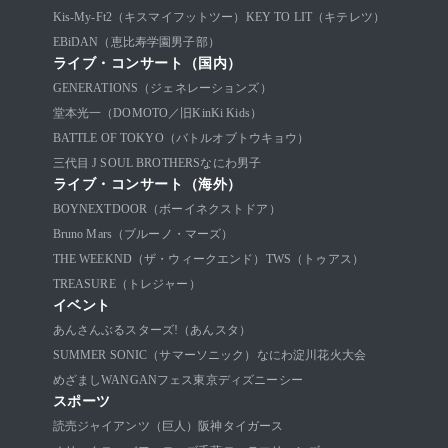
Kis-My-Ft2（キスマイフットツー）
KEY TO LIT（キテレツ）
EBiDAN（恵比寿学園男子部）
ライブ・コンサート（国内）
GENERATIONS（ジェネレーションズ）
堂本光一（DOMOTO／旧KinKi Kids）
BATTLE OF TOKYO（バトルオブトウキョウ）
三代目 J SOUL BROTHERS
なにわ男子
ライブ・コンサート（海外）
BOYNEXTDOOR（ボーイネクストドア）
Bruno Mars（ブルーノ・マーズ）
THE WEEKND（ザ・ウィークエンド）
TWS（トゥアス）
TREASURE（トレジャー）
イベント
あんさんぶるスターズ!（あんスタ）
SUMMER SONIC（サマーソニック）
なにわ淀川花火大会
めざましWANGANフェス
東京ディズニーシー
スポーツ
読売ジャイアンツ（巨人）
阪神タイガース