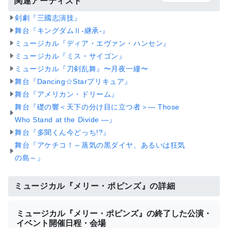
関連アーティスト
剣劇『三國志演技』
舞台『キングダムⅡ-継承-』
ミュージカル『ディア・エヴァン・ハンセン』
ミュージカル『ミス・サイゴン』
ミュージカル『刀剣乱舞』〜月夜一縷〜
舞台『Dancing☆Starプリキュア』
舞台『アメリカン・ドリーム』
舞台『礎の響＜天下の分け目に立つ者＞― Those
Who Stand at the Divide ―』
舞台『多聞くん今どっち!?』
舞台『アケチコ！～蒸気の黒ダイヤ、あるいは狂気
の島～』
ミュージカル『メリー・ポピンズ』の詳細
ミュージカル『メリー・ポピンズ』の終了した公演・
イベント開催日程・会場