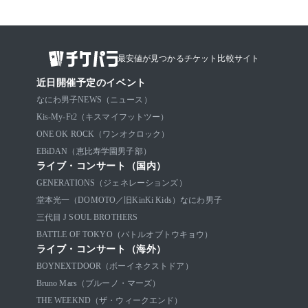
最安値が見つかるチケット比較サイト
近日開催予定のイベント
なにわ男子
NEWS（ニュース）
Kis-My-Ft2（キスマイフットツー）
ONE OK ROCK（ワンオクロック）
EBiDAN（恵比寿学園男子部）
ライブ・コンサート（国内）
GENERATIONS（ジェネレーションズ）
堂本光一（DOMOTO／旧KinKi Kids）
なにわ男子
三代目 J SOUL BROTHERS
BATTLE OF TOKYO（バトルオブトウキョウ）
ライブ・コンサート（海外）
BOYNEXTDOOR（ボーイネクストドア）
Bruno Mars（ブルーノ・マーズ）
THE WEEKND（ザ・ウィークエンド）