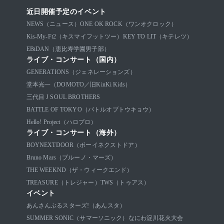
近日開催予定のイベント
NEWS（ニュース）
ONE OK ROCK（ワンオクロック）
Kis-My-Ft2（キスマイフットツー）
KEY TO LIT（キテレツ）
EBiDAN（恵比寿学園男子部）
ライブ・コンサート（国内）
GENERATIONS（ジェネレーションズ）
堂本光一（DOMOTO／旧KinKi Kids）
三代目 J SOUL BROTHERS
BATTLE OF TOKYO（バトルオブトウキョウ）
Hello! Project（ハロプロ）
ライブ・コンサート（海外）
BOYNEXTDOOR（ボーイネクストドア）
Bruno Mars（ブルーノ・マーズ）
THE WEEKND（ザ・ウィークエンド）
TREASURE（トレジャー）
TWS（トゥアス）
イベント
あんさんぶるスターズ!（あんスタ）
SUMMER SONIC（サマーソニック）
なにわ淀川花火大会