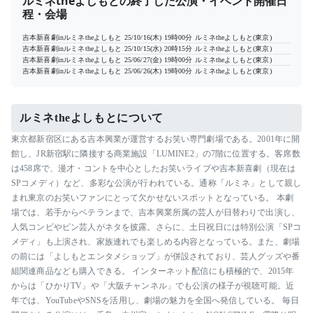
ルミネtheよしもとの終了した公演・イベント開催日
程・会場
吉本新喜劇inルミネtheよしもと
25/10/16(木) 19時00分
ルミネtheよしもと(東京)
吉本新喜劇inルミネtheよしもと
25/10/15(水) 20時15分
ルミネtheよしもと(東京)
吉本新喜劇inルミネtheよしもと
25/06/27(金) 19時00分
ルミネtheよしもと(東京)
吉本新喜劇inルミネtheよしもと
25/06/26(木) 19時00分
ルミネtheよしもと(東京)
ルミネtheよしもとについて
東京都新宿区にある吉本興業が運営するお笑い専門劇場である。2001年に開
館し、JR新宿駅に隣接する商業施設「LUMINE2」の7階に位置する。客席数
は458席で、漫才・コントを中心としたお笑いライブや吉本新喜劇（現在は
SPコメディ）など、多彩な公演が行われている。通称「ルミネ」として親し
まれ東京のお笑いファンにとって欠かせないスポットとなっている。 本劇
場では、若手からベテランまで、吉本興業所属の芸人が日替わりで出演し、
人気コンビやピン芸人がネタを披露。さらに、土日祝日には特別公演「SPコ
メディ」も上演され、家族連れでも楽しめる内容となっている。また、劇場
の前には「よしもとエンタメショップ」が併設されており、芸人グッズや番
組関連商品なども購入できる。 インターネット配信にも積極的で、2015年
からは「ひかりTV」や「大阪チャンネル」でも公演の様子が視聴可能。近
年では、YouTubeやSNSを活用し、劇場の魅力を全国へ発信している。 毎日