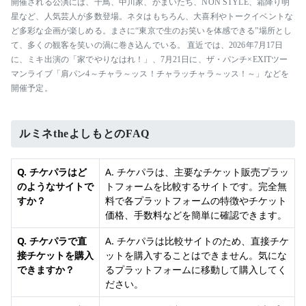
開催される公演には、千鳥、中川家、かまいたち、NON STYLE、霜降り明
星など、人気芸人が多数登場。ネタはもちろん、大喜利やトークイベントな
ど多彩な企画が楽しめる。まさに“東京で生のお笑いを体感できる”場所とし
て、多くの観客を笑いの渦に巻き込んでいる。 直近では、2026年7月17日
に、ミキ出演の「家でやりなはれ！」、7月21日に、ザ・パンチ×EXITツー
マンライブ「肩パン4～チャラ～ッス！チャラッチャラ～ッス！～」などを
開催予定。
ルミネtheよしもとのFAQ
Q. チケパラはど
A. チケパラは、主要なチケット販売プラッ
のようなサイトで
トフォームを比較するサイトです。完全無
すか？
料で各プラットフォームの特徴やチケット
価格、手数料などを簡単に確認できます。
Q. チケパラで直
A. チケパラは比較サイトのため、直接チケ
接チケットを購入
ットを購入することはできません。気にな
できますか？
るプラットフォームに移動して購入してく
ださい。