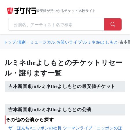
最安値が見つかるチケット比較サイト
トップ
/
演劇・ミュージカル
/
お笑いライブ
/
ルミネtheよしもと
/
吉本新
ルミネtheよしもとのチケットリセー
ル・譲ります一覧
吉本新喜劇inルミネtheよしもとの最安値チケット
吉本新喜劇inルミネtheよしもとの公演
その他の公演から探す
ザ・ぼんち×ニッポンの社長 ツーマンライブ「ニッポンのぼ