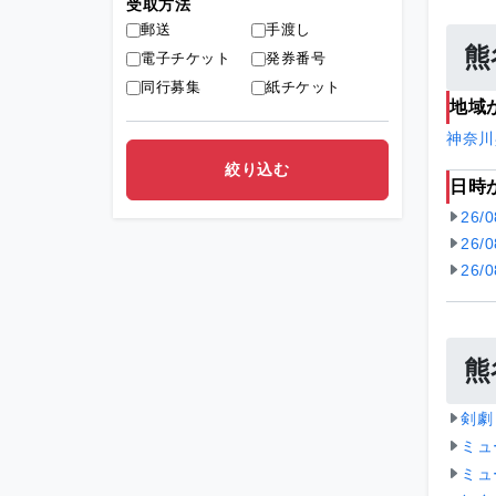
受取方法
郵送
手渡し
熊
電子チケット
発券番号
同行募集
紙チケット
地域
神奈川
日時
26/
26/
26/
熊
剣劇
ミュ
ミュ