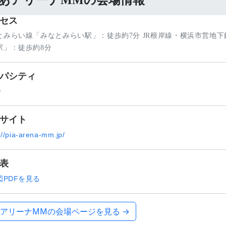
あアリーナMMの会場情報
セス
とみらい線「みなとみらい駅」：徒歩約7分 JR根岸線・横浜市営地下
駅」：徒歩約8分
パシティ
0
サイト
://pia-arena-mm.jp/
表
図PDFを見る
アリーナMMの会場ページを見る →