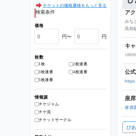
ぴ
チケットの価格遷移をもっと見る
検索条件
アク
みな
価格
高島
円〜
円
キャ
1000
枚数
1枚
2枚連番
公式
3枚連番
4枚連番
5枚連番
https
座席
情報源
チケジャム
座席
チケ流
チケットサークル
ぴあ