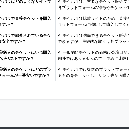
 チケパラはどのようなサイトで
A. チケパラは、主要なチケット販売
？
各プラットフォームの特徴やチケット
 チケパラで直接チケットを購入
A. チケパラは比較サイトのため、直
ますか？
ラットフォームに移動して購入してく
 チケパラで紹介されているチケ
A. チケパラは信頼できるチケット販
は安全ですか？
できますが、最終的な取引は各プラッ
 熊谷魁人のチケットはいつ購入
A. 一般的にチケットの価格は公演日
のがベストですか？
例外ではありませんので、早めに比較
 熊谷魁人のチケットはどのプラ
A. チケパラでは複数のプラットフォ
フォームが一番安いですか？
るものをチェックし、リンク先から購