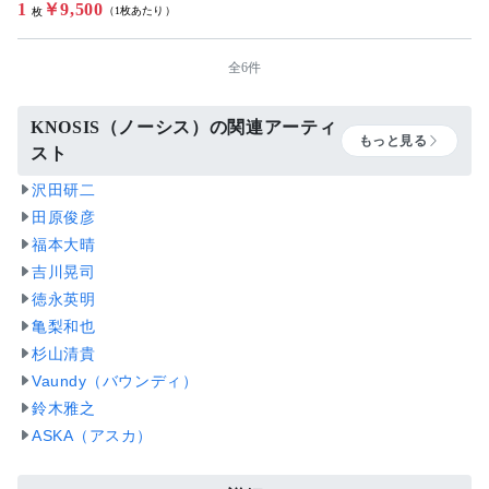
1
￥9,500
（1枚あたり）
枚
全6件
KNOSIS（ノーシス）の関連アーティ
もっと見る
スト
沢田研二
田原俊彦
福本大晴
吉川晃司
徳永英明
亀梨和也
杉山清貴
Vaundy（バウンディ）
鈴木雅之
ASKA（アスカ）