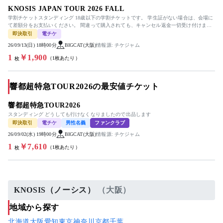
KNOSIS JAPAN TOUR 2026 FALL
学割チケットスタンディング 18歳以下の学割チケットです。 学生証がない場合は、会場に
て差額分をお支払いください。 間違って購入されても、キャンセル返金一切受け付けませ
ん。 9月8日15時以降に...
即決取引
電チケ
26/09/13(日) 18時00分
BIGCAT(大阪)
情報源: チケジャム
1
￥1,900
（1枚あたり）
枚
響都超特急TOUR2026の最安値チケット
響都超特急TOUR2026
スタンディング どうしても行けなくなりましたので出品します
即決取引
電チケ
男性名義
ファンクラブ
26/09/02(水) 19時00分
BIGCAT(大阪)
情報源: チケジャム
1
￥7,610
（1枚あたり）
枚
KNOSIS（ノーシス）
（大阪）
地域から探す
北海道
大阪
愛知
東京
神奈川
京都
千葉