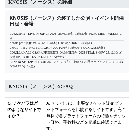
KNOSIS（ノーシス）の詳細
KNOSIS（ノーシス）の終了した公演・イベント開催
日程・会場
CURRENTS "LIVE IN JAPAN 2026"
26/06/19(金) 18時30分
Yogibo META VALLEY(大
阪)
Knosis pre ”奈落” vol.3
26/01/28(水) 17時30分
HOKAGE(大阪)
VMOのフェスのAFTER PARTY
26/01/27(火) 18時30分
CONPASS(大阪)
GORILLA HALL OSAKA PRESENTS DAI暴NEN会 -2025 FINAL SHOW-
25/12/30(火)
12時00分
GORILLA HALL OSAKA(大阪)
GENKNOSIS JAPAN TOUR 2025
25/10/13(月) 18時00分
梅田クラブクアトロ（CLUB
QUATTRO）(大阪)
KNOSIS（ノーシス）のFAQ
Q. チケパラはど
A. チケパラは、主要なチケット販売プラ
のようなサイトで
ットフォームを比較するサイトです。完全
すか？
無料で各プラットフォームの特徴やチケッ
ト価格、手数料などを簡単に確認できま
す。