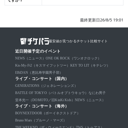
最終更新日26/8/5 19:01
最安値が見つかるチケット比較サイト
近日開催予定のイベント
NEWS（ニュース）
ONE OK ROCK（ワンオクロック）
Kis-My-Ft2（キスマイフットツー）
KEY TO LIT（キテレツ）
EBiDAN（恵比寿学園男子部）
ライブ・コンサート（国内）
GENERATIONS（ジェネレーションズ）
BATTLE OF TOKYO（バトルオブトウキョウ）
なにわ男子
堂本光一（DOMOTO／旧KinKi Kids）
NEWS（ニュース）
ライブ・コンサート（海外）
BOYNEXTDOOR（ボーイネクストドア）
Bruno Mars（ブルーノ・マーズ）
THE WEEKND（ザ・ウィークエンド）
TWS（トゥアス）