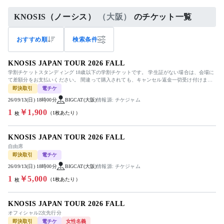
KNOSIS（ノーシス）
（大阪）
のチケット一覧
おすすめ順
検索条件
KNOSIS JAPAN TOUR 2026 FALL
学割チケットスタンディング 18歳以下の学割チケットです。 学生証がない場合は、会場に
て差額分をお支払いください。 間違って購入されても、キャンセル返金一切受け付けませ
ん。 9月8日15時以降に...
即決取引
電チケ
26/09/13(日) 18時00分
BIGCAT(大阪)
情報源: チケジャム
1
￥1,900
（1枚あたり）
枚
KNOSIS JAPAN TOUR 2026 FALL
自由席
即決取引
電チケ
26/09/13(日) 18時00分
BIGCAT(大阪)
情報源: チケジャム
1
￥5,000
（1枚あたり）
枚
KNOSIS JAPAN TOUR 2026 FALL
オフィシャル2次先行分
即決取引
電チケ
女性名義