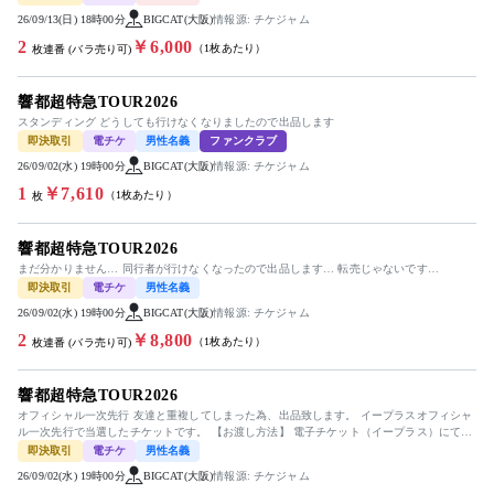
26/09/13(日) 18時00分
BIGCAT(大阪)
情報源: チケジャム
2
￥6,000
（1枚あたり）
枚連番 (バラ売り可)
響都超特急TOUR2026
スタンディング どうしても行けなくなりましたので出品します
即決取引
電チケ
男性名義
ファンクラブ
26/09/02(水) 19時00分
BIGCAT(大阪)
情報源: チケジャム
1
￥7,610
（1枚あたり）
枚
響都超特急TOUR2026
まだ分かりません… 同行者が行けなくなったので出品します… 転売じゃないです…
即決取引
電チケ
男性名義
26/09/02(水) 19時00分
BIGCAT(大阪)
情報源: チケジャム
2
￥8,800
（1枚あたり）
枚連番 (バラ売り可)
響都超特急TOUR2026
オフィシャル一次先行 友達と重複してしまった為、出品致します。 イープラスオフィシャ
ル一次先行で当選したチケットです。 【お渡し方法】 電子チケット（イープラス）にて分
配いたします。 分配可能...
即決取引
電チケ
男性名義
26/09/02(水) 19時00分
BIGCAT(大阪)
情報源: チケジャム