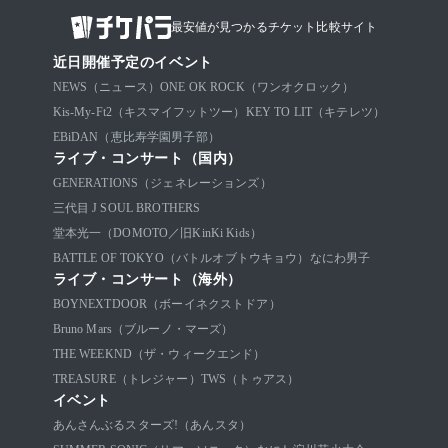
最安値が見つかるチケット比較サイト
近日開催予定のイベント
NEWS（ニュース）
ONE OK ROCK（ワンオクロック）
Kis-My-Ft2（キスマイフットツー）
KEY TO LIT（キテレツ）
EBiDAN（恵比寿学園男子部）
ライブ・コンサート（国内）
GENERATIONS（ジェネレーションズ）
三代目 J SOUL BROTHERS
堂本光一（DOMOTO／旧KinKi Kids）
BATTLE OF TOKYO（バトルオブトウキョウ）
なにわ男子
ライブ・コンサート（海外）
BOYNEXTDOOR（ボーイネクストドア）
Bruno Mars（ブルーノ・マーズ）
THE WEEKND（ザ・ウィークエンド）
TREASURE（トレジャー）
TWS（トゥアス）
イベント
あんさんぶるスターズ!（あんスタ）