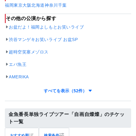
福岡
東京
大阪
北海道
神奈川
千葉
その他の公演から探す
お盆だよ！福岡よしもとお笑いライブ
渋谷マンゲキお笑いライブ お盆SP
超時空笑塞メゾロス
エバ魚王
AMERIKA
すべてを表示（52件）
金魚番長単独ライブツアー「自画自燦燦」のチケッ
ト一覧
おすすめ順
検索条件