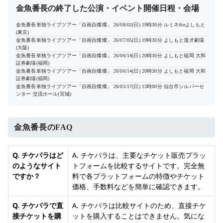
金魚番長の終了した公演・イベント開催日程・会場
金魚番長単独ライブツアー「自画自燦燦」
26/08/02(日) 19時30分
ルミネtheよしもと
(東京)
金魚番長単独ライブツアー「自画自燦燦」
26/07/05(日) 19時30分
よしもと漫才劇場
(大阪)
金魚番長単独ライブツアー「自画自燦燦」
26/06/14(日) 20時30分
よしもと福岡 大和
証券劇場(福岡)
金魚番長単独ライブツアー「自画自燦燦」
26/06/14(日) 20時30分
よしもと福岡 大和
証券劇場(福岡)
金魚番長単独ライブツアー「自画自燦燦」
26/05/17(日) 13時00分
仙台市シルバーセ
ンター 交流ホール(宮城)
金魚番長のFAQ
Q. チケパラはど
A. チケパラは、主要なチケット販売プラッ
のようなサイト
トフォームを比較するサイトです。完全無
ですか？
料で各プラットフォームの特徴やチケット
価格、手数料などを簡単に確認できます。
Q. チケパラで直
A. チケパラは比較サイトのため、直接チケ
接チケットを購
ットを購入することはできません。気にな