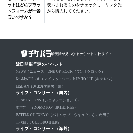
ットはどのプラッ
表示されるものをチェックし、リンク先
トフォームが一番
から購入してください。
安いですか？
最安値が見つかるチケット比較サイト
近日開催予定のイベント
NEWS（ニュース）
ONE OK ROCK（ワンオクロック）
Kis-My-Ft2（キスマイフットツー）
KEY TO LIT（キテレツ）
EBiDAN（恵比寿学園男子部）
ライブ・コンサート（国内）
GENERATIONS（ジェネレーションズ）
堂本光一（DOMOTO／旧KinKi Kids）
BATTLE OF TOKYO（バトルオブトウキョウ）
なにわ男子
三代目 J SOUL BROTHERS
ライブ・コンサート（海外）