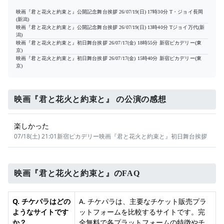
映画『君と花火と約束と』公開記念舞台挨拶
26/07/19(日) 17時30分
T・ジョイ長岡
(新潟)
映画『君と花火と約束と』公開記念舞台挨拶
26/07/19(日) 13時40分
Tジョイ万代(新
潟)
映画『君と花火と約束と』初日舞台挨拶
26/07/17(金) 18時55分
新宿ピカデリー(東
京)
映画『君と花火と約束と』初日舞台挨拶
26/07/17(金) 15時40分
新宿ピカデリー(東
京)
映画『君と花火と約束と』 の公演の感想
楽しかった
07/18(土) 21:01
新宿ピカデリー
映画『君と花火と約束と』初日舞台挨拶
映画『君と花火と約束と』のFAQ
Q. チケパラはどの
A. チケパラは、主要なチケット販売プラ
ようなサイトです
ットフォームを比較するサイトです。完
か？
全無料で各プラットフォームの特徴やチ