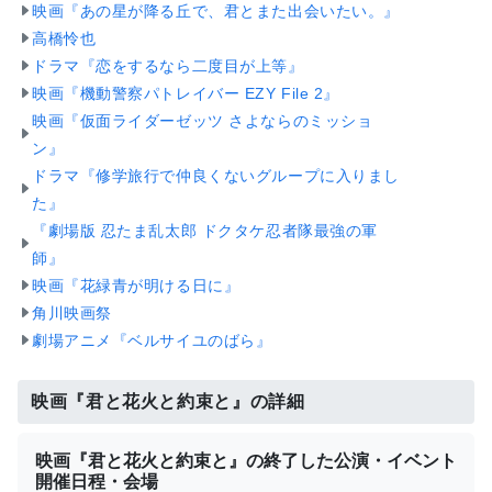
映画『あの星が降る丘で、君とまた出会いたい。』
高橋怜也
ドラマ『恋をするなら二度目が上等』
映画『機動警察パトレイバー EZY File 2』
映画『仮面ライダーゼッツ さよならのミッショ
ン』
ドラマ『修学旅行で仲良くないグループに入りまし
た』
『劇場版 忍たま乱太郎 ドクタケ忍者隊最強の軍
師』
映画『花緑青が明ける日に』
角川映画祭
劇場アニメ『ベルサイユのばら』
映画『君と花火と約束と』の詳細
映画『君と花火と約束と』の終了した公演・イベント
開催日程・会場