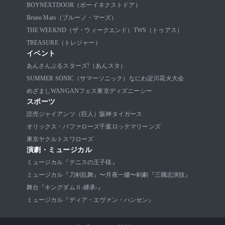
BOYNEXTDOOR（ボーイネクストドア）
Bruno Mars（ブルーノ・マーズ）
THE WEEKND（ザ・ウィークエンド）
TWS（トゥアス）
TREASURE（トレジャー）
イベント
あんさんぶるスターズ!（あんスタ）
SUMMER SONIC（サマーソニック）
なにわ淀川花火大会
めざましWANGANフェス
東京ディズニーシー
スポーツ
読売ジャイアンツ（巨人）
阪神タイガース
オリックス・バファローズ
千葉ロッテマリーンズ
東京ヤクルトスワローズ
演劇・ミュージカル
ミュージカル『テニスの王子様』
ミュージカル『刀剣乱舞』〜月夜一縷〜
剣劇『三國志演技』
舞台『キングダムⅡ-継承-』
ミュージカル『ディア・エヴァン・ハンセン』