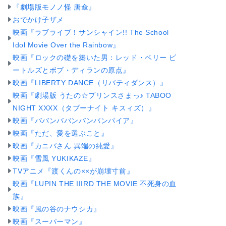
『劇場版モノノ怪 唐傘』
おでかけ子ザメ
映画『ラブライブ！サンシャイン!! The School
Idol Movie Over the Rainbow』
映画『ロックの礎を築いた男：レッド・ベリー ビ
ートルズとボブ・ディランの原点』
映画『LIBERTY DANCE（リバティダンス）』
映画『劇場版 うたの☆プリンスさまっ♪ TABOO
NIGHT XXXX（タブーナイト キスィズ）』
映画『ババンババンバンバンパイア』
映画『ただ、愛を選ぶこと』
映画『カニバさん 異端の純愛』
映画『雪風 YUKIKAZE』
TVアニメ『渡くんの××が崩壊寸前』
映画『LUPIN THE IIIRD THE MOVIE 不死身の血
族』
映画『風の谷のナウシカ』
映画『スーパーマン』