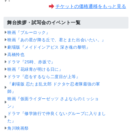
チケットの価格遷移をもっと見る
舞台挨拶・試写会のイベント一覧
映画『ブルーロック』
映画『あの星が降る丘で、君とまた出会いたい。』
劇場版『メイドインアビス 深き魂の黎明』
高橋怜也
ドラマ『25時、赤坂で』
映画『花緑青が明ける日に』
ドラマ『恋をするなら二度目が上等』
『劇場版 忍たま乱太郎 ドクタケ忍者隊最強の軍
師』
映画『仮面ライダーゼッツ さよならのミッショ
ン』
ドラマ『修学旅行で仲良くないグループに入りまし
た』
角川映画祭