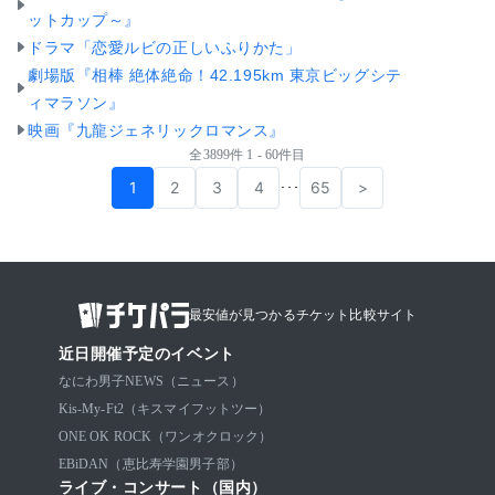
ットカップ～』
ドラマ「恋愛ルビの正しいふりかた」
劇場版『相棒 絶体絶命！42.195km 東京ビッグシテ
ィマラソン』
映画『九龍ジェネリックロマンス』
全3899件 1 - 60件目
1
2
3
4
65
>
･･･
最安値が見つかるチケット比較サイト
近日開催予定のイベント
なにわ男子
NEWS（ニュース）
Kis-My-Ft2（キスマイフットツー）
ONE OK ROCK（ワンオクロック）
EBiDAN（恵比寿学園男子部）
ライブ・コンサート（国内）