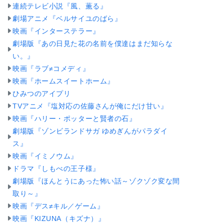
連続テレビ小説『風、薫る』
劇場アニメ『ベルサイユのばら』
映画『インターステラー』
劇場版『あの日見た花の名前を僕達はまだ知らな
い。』
映画『ラブ≠コメディ』
映画『ホームスイートホーム』
ひみつのアイプリ
TVアニメ『塩対応の佐藤さんが俺にだけ甘い』
映画『ハリー・ポッターと賢者の石』
劇場版『ゾンビランドサガ ゆめぎんがパラダイ
ス』
映画『イミノウム』
ドラマ『しもべの王子様』
劇場版『ほんとうにあった怖い話～ゾクゾク変な間
取り～』
映画『デス≠キル／ゲーム』
映画『KIZUNA（キズナ）』