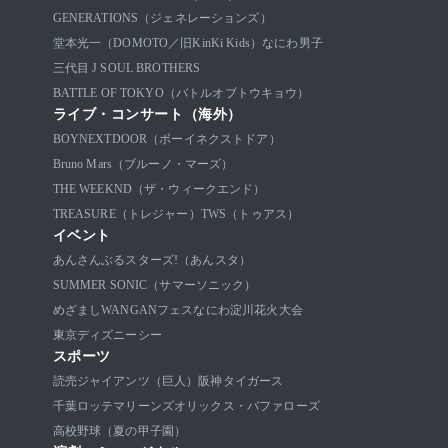
GENERATIONS（ジェネレーションズ）
堂本光一（DOMOTO／旧KinKi Kids）
なにわ男子
三代目 J SOUL BROTHERS
BATTLE OF TOKYO（バトルオブトウキョウ）
ライブ・コンサート（海外）
BOYNEXTDOOR（ボーイネクストドア）
Bruno Mars（ブルーノ・マーズ）
THE WEEKND（ザ・ウィークエンド）
TREASURE（トレジャー）
TWS（トゥアス）
イベント
あんさんぶるスターズ!（あんスタ）
SUMMER SONIC（サマーソニック）
めざましWANGANフェス
なにわ淀川花火大会
東京ディズニーシー
スポーツ
読売ジャイアンツ（巨人）
阪神タイガース
千葉ロッテマリーンズ
オリックス・バファローズ
高校野球（夏の甲子園）