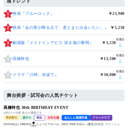
格トレンド
1
映画『ブルーロック』
￥23,900
2
映画『あの星が降る丘で、君とまた出会いたい。』
￥5,250
前週比
3
劇場版『メイドインアビス 深き魂の黎明』
￥3,250
前週比
4
高橋怜也
￥13,500
前週比
5
ドラマ『25時、赤坂で』
￥30,000
舞台挨拶・試写会の人気チケット
高橋怜也 30th BIRTHDAY EVENT
10列11〜30番 後ろが通路です
即決取引
紙チケ
郵送
女性名義
あんしん補償対象
ファンクラブ
26/09/05(土) 14時30分
ニューピアホール（NEW PIER HALL）(東京)
情報源: チケジャム