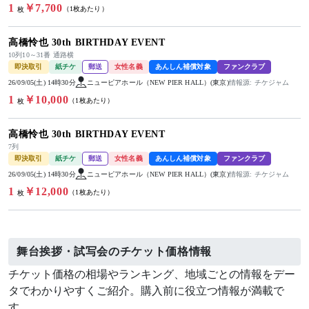
1
￥7,700
（1枚あたり）
枚
高橋怜也 30th BIRTHDAY EVENT
10列10～31番 通路横
即決取引
紙チケ
郵送
女性名義
あんしん補償対象
ファンクラブ
26/09/05(土) 14時30分
ニューピアホール（NEW PIER HALL）(東京)
情報源: チケジャム
1
￥10,000
（1枚あたり）
枚
高橋怜也 30th BIRTHDAY EVENT
7列
即決取引
紙チケ
郵送
女性名義
あんしん補償対象
ファンクラブ
26/09/05(土) 14時30分
ニューピアホール（NEW PIER HALL）(東京)
情報源: チケジャム
1
￥12,000
（1枚あたり）
枚
舞台挨拶・試写会のチケット価格情報
チケット価格の相場やランキング、地域ごとの情報をデー
タでわかりやすくご紹介。購入前に役立つ情報が満載で
す。