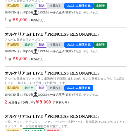
アルバム最速先行グッズなし
即決取引
紙チケ
郵送
名義なし
あんしん補償対象
主催者
26/08/30(日) 14時30分
J:COMホール八王子(東京)
情報源: チケジャム
1
￥9,000
（1枚あたり）
枚
オルケリア1st LIVE「PRINCESS RESONANCE」
アルバム最速先行グッズなし
即決取引
紙チケ
郵送
名義なし
あんしん補償対象
主催者
26/08/30(日) 18時30分
J:COMホール八王子(東京)
情報源: チケジャム
1
￥9,000
（1枚あたり）
枚
オルケリア1st LIVE「PRINCESS RESONANCE」
アルバム最速先行グッズ無し 最速先行で当選しましたが、友人と重複しましたので出品致
します。 郵送もしくは手渡しで対応致します。
即決取引
紙チケ
郵送
名義なし
あんしん補償対象
26/08/30(日) 14時30分
J:COMホール八王子(東京)
情報源: チケジャム
2
￥9,000
（1枚あたり）
枚連番 (バラ売り可)
オルケリア1st LIVE「PRINCESS RESONANCE」
一般チケット。グッズなし。 ファミリーマート先行分です。発券開始(8/22)になりましたら
ファミリーマートで発券可能な番号通知します。