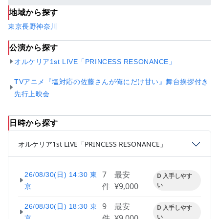
地域から探す
東京
長野
神奈川
公演から探す
オルケリア1st LIVE「PRINCESS RESONANCE」
TVアニメ『塩対応の佐藤さんが俺にだけ甘い』舞台挨拶付き
先行上映会
日時から探す
オルケリア1st LIVE「PRINCESS RESONANCE」
7
最安
26/08/30(日) 14:30 東
D 入手しやす
件
¥9,000
い
京
9
最安
26/08/30(日) 18:30 東
D 入手しやす
件
¥9,000
い
京