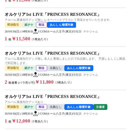
（1枚あたり）
枚
オルケリア1st LIVE「PRINCESS RESONANCE」
アルバム最速先行グッズ無し レターパックプラスにて発送させていただきます。
即決取引
紙チケ
郵送
あんしん補償対象
26/08/30(日) 14時30分
J:COMホール八王子(東京)
情報源: チケジャム
1
￥11,500
（1枚あたり）
枚
オルケリア1st LIVE「PRINCESS RESONANCE」
アルバム最速先行グッズ無し 友人と重複しましたので出品致します。 手渡しもしくし郵送
で対応致します。
即決取引
紙チケ
郵送
名義なし
あんしん補償対象
26/08/30(日) 18時30分
J:COMホール八王子(東京)
情報源: チケジャム
2
￥11,800
（1枚あたり）
枚連番 (バラ売り可)
オルケリア1st LIVE「PRINCESS RESONANCE」
アルバム最速先行グッズあり
即決取引
紙チケ
郵送
名義なし
あんしん補償対象
主催者
26/08/30(日) 18時30分
J:COMホール八王子(東京)
情報源: チケジャム
1
￥12,000
（1枚あたり）
枚