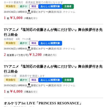
ローチケ最速先行 座席未定 郵送での取引になります
即決取引
紙チケ
郵送
あんしん補償対象
主催者
26/09/20(日) 18時00分
新宿ピカデリー(東京)
情報源: チケジャム
1
￥3,000
（1枚あたり）
枚
TVアニメ『塩対応の佐藤さんが俺にだけ甘い』舞台挨拶付き先
行上映会
全席指定 E列 7〜21番
即決取引
紙チケ
郵送
あんしん補償対象
26/09/20(日) 18時00分
新宿ピカデリー(東京)
情報源: チケジャム
2
￥3,200
（1枚あたり）
枚連番 (バラ売り可)
TVアニメ『塩対応の佐藤さんが俺にだけ甘い』舞台挨拶付き先
行上映会
D列6〜25番 通路席です 郵送します
即決取引
紙チケ
郵送
あんしん補償対象
主催者
26/09/20(日) 18時00分
新宿ピカデリー(東京)
情報源: チケジャム
1
￥4,000
（1枚あたり）
枚
オルケリア1st LIVE「PRINCESS RESONANCE」