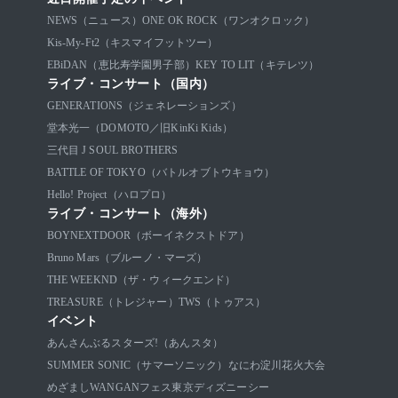
NEWS（ニュース）
ONE OK ROCK（ワンオクロック）
Kis-My-Ft2（キスマイフットツー）
EBiDAN（恵比寿学園男子部）
KEY TO LIT（キテレツ）
ライブ・コンサート（国内）
GENERATIONS（ジェネレーションズ）
堂本光一（DOMOTO／旧KinKi Kids）
三代目 J SOUL BROTHERS
BATTLE OF TOKYO（バトルオブトウキョウ）
Hello! Project（ハロプロ）
ライブ・コンサート（海外）
BOYNEXTDOOR（ボーイネクストドア）
Bruno Mars（ブルーノ・マーズ）
THE WEEKND（ザ・ウィークエンド）
TREASURE（トレジャー）
TWS（トゥアス）
イベント
あんさんぶるスターズ!（あんスタ）
SUMMER SONIC（サマーソニック）
なにわ淀川花火大会
めざましWANGANフェス
東京ディズニーシー