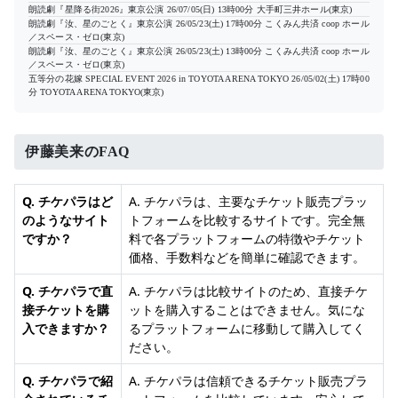
朗読劇『星降る街2026』東京公演
26/07/05(日) 13時00分
大手町三井ホール(東京)
朗読劇『汝、星のごとく』東京公演
26/05/23(土) 17時00分
こくみん共済 coop ホール
／スペース・ゼロ(東京)
朗読劇『汝、星のごとく』東京公演
26/05/23(土) 13時00分
こくみん共済 coop ホール
／スペース・ゼロ(東京)
五等分の花嫁 SPECIAL EVENT 2026 in TOYOTA ARENA TOKYO
26/05/02(土) 17時00
分
TOYOTA ARENA TOKYO(東京)
伊藤美来のFAQ
Q. チケパラはど
A. チケパラは、主要なチケット販売プラッ
のようなサイト
トフォームを比較するサイトです。完全無
ですか？
料で各プラットフォームの特徴やチケット
価格、手数料などを簡単に確認できます。
Q. チケパラで直
A. チケパラは比較サイトのため、直接チケ
接チケットを購
ットを購入することはできません。気にな
入できますか？
るプラットフォームに移動して購入してく
ださい。
Q. チケパラで紹
A. チケパラは信頼できるチケット販売プラ