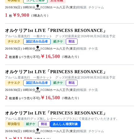
即決取引
コンビニ発券
女性名義
26/08/30(日) 18時30分
J:COMホール八王子(東京)
情報源: チケジャム
1
￥9,900
（1枚あたり）
枚
オルケリア1st LIVE「PRINCESS RESONANCE」
アルバム最速先行 一般チケット グッズ付座席未定2026年08月26日発送予定
チケエク
認証済み出品者
紙チケ
郵送
26/08/30(日) 14時30分
J:COMホール八王子(東京)
情報源: チケ流
2
￥16,500
（1枚あたり）
枚連番 (バラ売り不可)
オルケリア1st LIVE「PRINCESS RESONANCE」
アルバム最速先行 一般チケット グッズ付座席未定2026年08月26日発送予定
チケエク
認証済み出品者
紙チケ
郵送
26/08/30(日) 18時30分
J:COMホール八王子(東京)
情報源: チケ流
2
￥16,500
（1枚あたり）
枚連番 (バラ売り不可)
オルケリア1st LIVE「PRINCESS RESONANCE」
アルバム最速先行グッズ無し レターパックプラスにて発送させていただきます。
即決取引
紙チケ
郵送
あんしん補償対象
26/08/30(日) 18時30分
J:COMホール八王子(東京)
情報源: チケジャム
1
￥11,500