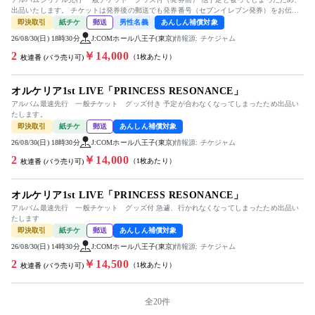
出品いたします。 チケットは発券後の郵送でも発券番号（セブンイレブン発券）をお伝え
する形でも対応可能です。
即決取引
紙チケ
郵送
男性名義
あんしん補償対象
26/08/30(日) 18時30分
J:COMホール八王子(東京)
情報源: チケジャム
2
￥14,000
（1枚あたり）
枚連番 (バラ売り可)
オルケリア1st LIVE「PRINCESS RESONANCE」
アルバム最速先行 一般チケット グッズ付き 予定が合わなくなってしまったため出品い
たします。
即決取引
紙チケ
郵送
あんしん補償対象
26/08/30(日) 18時30分
J:COMホール八王子(東京)
情報源: チケジャム
2
￥14,000
（1枚あたり）
枚連番 (バラ売り可)
オルケリア1st LIVE「PRINCESS RESONANCE」
アルバム最速先行 一般チケット グッズ付 急遽、行かれなくなってしまったため出品い
たします
即決取引
紙チケ
郵送
あんしん補償対象
26/08/30(日) 14時30分
J:COMホール八王子(東京)
情報源: チケジャム
2
￥14,500
（1枚あたり）
枚連番 (バラ売り可)
全20件