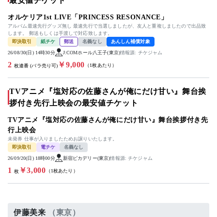
最安値チケット
オルケリア1st LIVE「PRINCESS RESONANCE」
アルバム最速先行グッズ無し 最速先行で当選しましたが、友人と重複しましたので出品致
します。 郵送もしくは手渡しで対応致します。
即決取引
紙チケ
郵送
名義なし
あんしん補償対象
26/08/30(日) 14時30分
J:COMホール八王子(東京)
情報源: チケジャム
2
￥9,000
（1枚あたり）
枚連番 (バラ売り可)
TVアニメ『塩対応の佐藤さんが俺にだけ甘い』舞台挨
拶付き先行上映会の最安値チケット
TVアニメ『塩対応の佐藤さんが俺にだけ甘い』舞台挨拶付き先
行上映会
未発券 仕事が入りましたためお譲りいたします。
即決取引
電チケ
名義なし
26/09/20(日) 18時00分
新宿ピカデリー(東京)
情報源: チケジャム
1
￥3,000
（1枚あたり）
枚
伊藤美来
（東京）