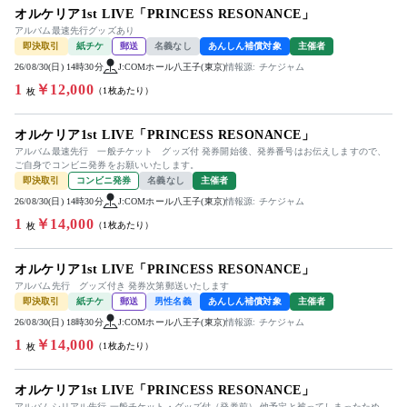
オルケリア1st LIVE「PRINCESS RESONANCE」
アルバム最速先行グッズあり
即決取引
紙チケ
郵送
名義なし
あんしん補償対象
主催者
26/08/30(日) 14時30分
J:COMホール八王子(東京)
情報源: チケジャム
1
￥12,000
（1枚あたり）
枚
オルケリア1st LIVE「PRINCESS RESONANCE」
アルバム最速先行 一般チケット グッズ付 発券開始後、発券番号はお伝えしますので、
ご自身でコンビニ発券をお願いいたします。
即決取引
コンビニ発券
名義なし
主催者
26/08/30(日) 14時30分
J:COMホール八王子(東京)
情報源: チケジャム
1
￥14,000
（1枚あたり）
枚
オルケリア1st LIVE「PRINCESS RESONANCE」
アルバム先行 グッズ付き 発券次第郵送いたします
即決取引
紙チケ
郵送
男性名義
あんしん補償対象
主催者
26/08/30(日) 18時30分
J:COMホール八王子(東京)
情報源: チケジャム
1
￥14,000
（1枚あたり）
枚
オルケリア1st LIVE「PRINCESS RESONANCE」
アルバムシリアル先行 一般チケット・グッズ付（発券前） 他予定と被ってしまったため、