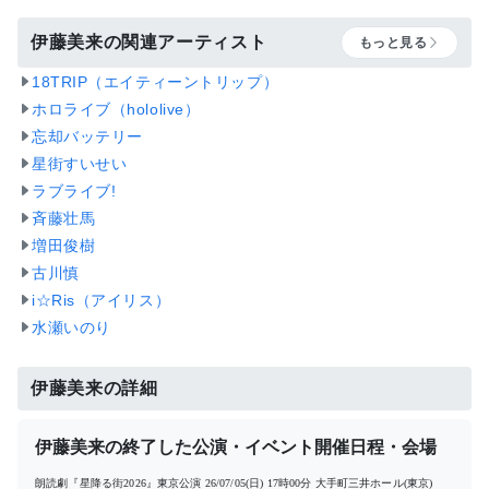
伊藤美来の関連アーティスト
もっと見る
18TRIP（エイティーントリップ）
ホロライブ（hololive）
忘却バッテリー
星街すいせい
ラブライブ!
斉藤壮馬
増田俊樹
古川慎
i☆Ris（アイリス）
水瀬いのり
伊藤美来の詳細
伊藤美来の終了した公演・イベント開催日程・会場
朗読劇『星降る街2026』東京公演
26/07/05(日) 17時00分
大手町三井ホール(東京)