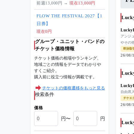
前週13,000円 →
現在13,000円
FLOW THE FESTIVAL 2027【1
Luc
日券】
Luck
現在0円
アンジ
グループ・ユニット・バンドの
やその
チケット価格情報
即決取
26/08
チケット価格の相場やランキング、
地域ごとの情報をデータでわかりや
すくご紹介。
Luc
購入前に役立つ情報が満載です。
Luck
チケットの価格遷移をもっと見る
自由席
検索条件
チケエ
26/08
価格
円〜
円
Luc