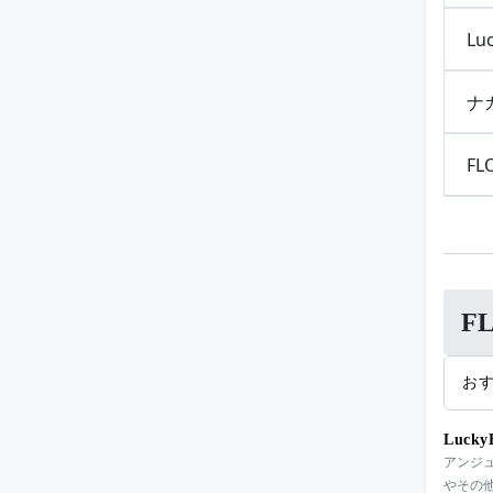
Lu
ナ
FL
F
お
Luck
アンジ
やその