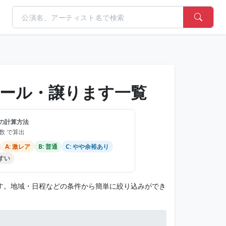
セール・譲ります一覧
の計算方法
品数 で算出
A: 激レア
B: 普通
C: やや余裕あり
やすい
ます。地域・日程などの条件から簡単に絞り込みができ