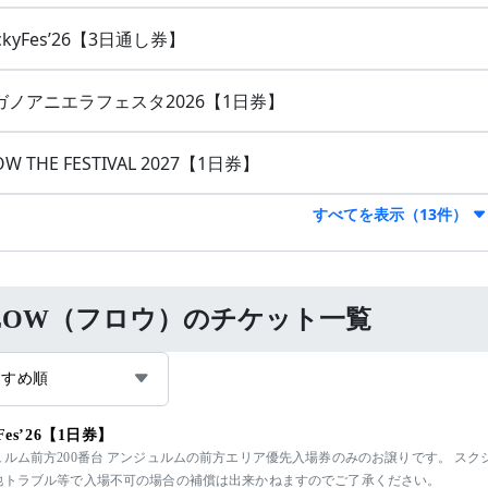
ckyFes’26【3日通し券】
ガノアニエラフェスタ2026【1日券】
OW THE FESTIVAL 2027【1日券】
すべてを表示（13件）
LOW（フロウ）のチケット一覧
すすめ順
yFes’26【1日券】
ュルム前方200番台 アンジュルムの前方エリア優先入場券のみのお譲りです。 スク
他トラブル等で入場不可の場合の補償は出来かねますのでご了承ください。