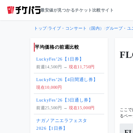
最安値が見つかるチケット比較サイト
トップ
/
ライブ・コンサート（国内）
/
グループ・ユ
平均価格の前週比較
F
LuckyFes’26【1日券】
前週14,500円 →
現在11,750円
LuckyFes’26【4日間通し券】
現在10,000円
LuckyFes’26【3日通し券】
前週25,500円 →
現在15,000円
ここで
るペー
ナガノアニエラフェスタ
2026【1日券】
F