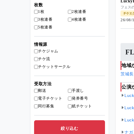
Luck
枚数
フェス
1枚
2枚連番
チケエ
3枚連番
4枚連番
26/08
5枚連番
情報源
F
チケジャム
チケ流
地域
チケットサークル
茨城
長
受取方法
公演
郵送
手渡し
Luc
電子チケット
発券番号
同行募集
紙チケット
Luc
Luc
ナガ