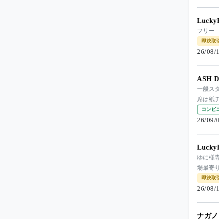
Luck
フリー
即決取
26/08
ASH D
一般ス
席は紙
コンビ
26/09
Luck
ゆに様専
場最寄
即決取
26/08
ナガノ