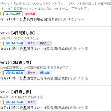
行チケット 1次先行により入手したチケットです。 【チケット受け渡し】 分配可
す。 取引確定後のキャンセルはお受けできません。 丁寧な対応...
引
コンビニ発券
女性名義
/20(日) 12時00分
長野駒場公園(長野)
情報源: チケジャム
yFes’26【4日間通し券】
入金日の3日後までに発送予定
ク
認証済み出品者
電チケ
名義なし
/11(火) 10時00分
国営ひたち海浜公園(茨城)
情報源: チケ流
yFes’26【3日通し券】
のため指定座席なし公演日当日開演1時間前発送予定
ク
認証済み出品者
電チケ
男性名義
/10(月) 10時00分
国営ひたち海浜公園(茨城)
情報源: チケ流
yFes’26【3日通し券】
日券入金日の3日後までに発送予定
ク
認証済み出品者
電チケ
/10(月) 10時00分
国営ひたち海浜公園(茨城)
情報源: チケ流