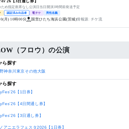
yFes’26【3日通し券】
のため指定座席なし公演日当日開演1時間前発送予定
ク
認証済み出品者
電チケ
男性名義
/10(月) 10時00分
国営ひたち海浜公園(茨城)
情報源: チケ流
LOW（フロウ）の公演
から探す
野
神奈川
東京
その他
大阪
から探す
kyFes’26【1日券】
kyFes’26【4日間通し券】
kyFes’26【3日通し券】
ノアニエラフェスタ2026【1日券】