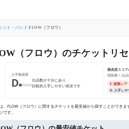
ニット・バンド
/
FLOW（フロウ）
LOW（フロウ）のチケットリ
難易度スコア
入手難易度
閲覧数 ÷ 出
D
出品数が十分にあり
S: 超激レア
比較的入手しやすい状況です
D: 入手し
は、FLOW（フロウ）に関するチケットを最安値から探すことができ
ジです。
LOW（フロウ）の最安値チケット