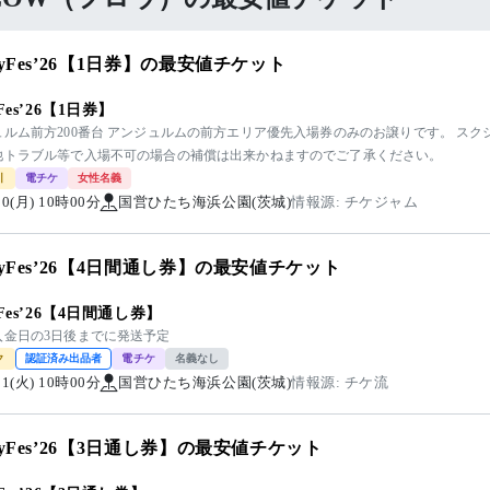
kyFes’26【1日券】の最安値チケット
yFes’26【1日券】
ュルム前方200番台 アンジュルムの前方エリア優先入場券のみのお譲りです。 スク
他トラブル等で入場不可の場合の補償は出来かねますのでご了承ください。
引
電チケ
女性名義
/10(月) 10時00分
国営ひたち海浜公園(茨城)
情報源: チケジャム
kyFes’26【4日間通し券】の最安値チケット
yFes’26【4日間通し券】
入金日の3日後までに発送予定
ク
認証済み出品者
電チケ
名義なし
/11(火) 10時00分
国営ひたち海浜公園(茨城)
情報源: チケ流
kyFes’26【3日通し券】の最安値チケット