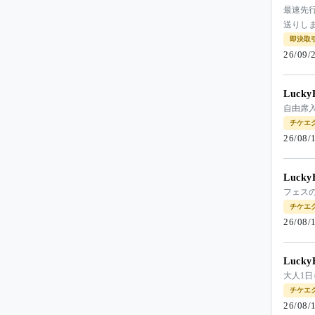
最速先
送りしま
即決取
26/09
Luck
自由席
チケエ
26/08
Luck
フェス
チケエ
26/08
Luck
大人1
チケエ
26/08