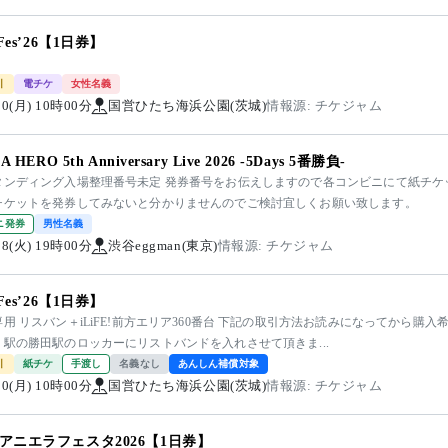
yFes’26【1日券】
引
電チケ
女性名義
/10(月) 10時00分
国営ひたち海浜公園(茨城)
情報源: チケジャム
A HERO 5th Anniversary Live 2026 -5Days 5番勝負-
タンディング入場整理番号未定 発券番号をお伝えしますので各コンビニにて紙チケ
チケットを発券してみないと分かりませんのでご検討宜しくお願い致します。
ニ発券
男性名義
/08(火) 19時00分
渋谷eggman(東京)
情報源: チケジャム
yFes’26【1日券】
用 リスバン＋iLiFE!前方エリア360番台 下記の取引方法お読みになってから購
り駅の勝田駅のロッカーにリストバンドを入れさせて頂きま...
引
紙チケ
手渡し
名義なし
あんしん補償対象
/10(月) 10時00分
国営ひたち海浜公園(茨城)
情報源: チケジャム
アニエラフェスタ2026【1日券】