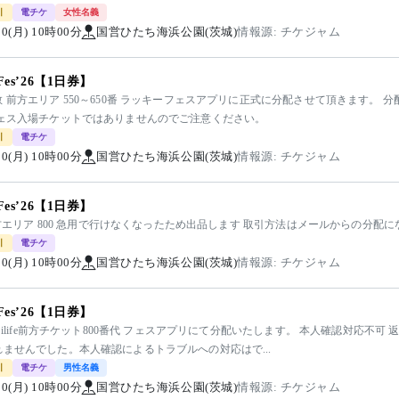
引
電チケ
女性名義
/10(月) 10時00分
国営ひたち海浜公園(茨城)
情報源: チケジャム
yFes’26【1日券】
 前方エリア 550～650番 ラッキーフェスアプリに正式に分配させて頂きます。
フェス入場チケットではありませんのでご注意ください。
引
電チケ
/10(月) 10時00分
国営ひたち海浜公園(茨城)
情報源: チケジャム
yFes’26【1日券】
e前方エリア 800 急用で行けなくなったため出品します 取引方法はメールからの分配
引
電チケ
/10(月) 10時00分
国営ひたち海浜公園(茨城)
情報源: チケジャム
yFes’26【1日券】
代 ilife前方チケット800番代 フェスアプリにて分配いたします。 本人確認対応不
れませんでした。本人確認によるトラブルへの対応はで...
引
電チケ
男性名義
/10(月) 10時00分
国営ひたち海浜公園(茨城)
情報源: チケジャム